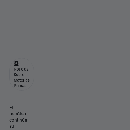
i
e
n
d
o
.
Noticias
Sobre
Materias
Primas
El
petróleo
continúa
su