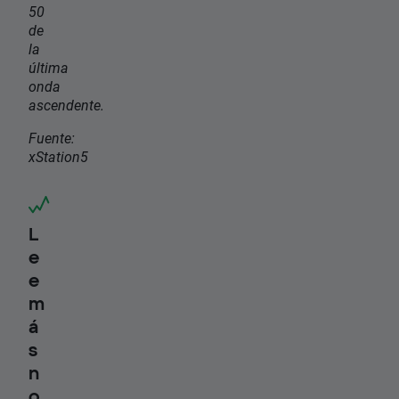
50
de
la
última
onda
ascendente.
Fuente:
xStation5
L
e
e
m
á
s
n
o