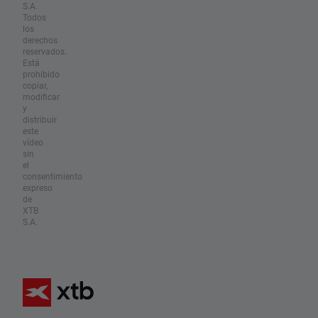
S.A.
Todos
los
derechos
reservados.
Está
prohibido
copiar,
modificar
y
distribuir
este
vídeo
sin
el
consentimiento
expreso
de
XTB
S.A.