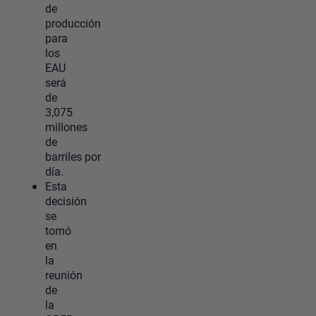
de
producción
para
los
EAU
será
de
3,075
millones
de
barriles por
día.
Esta
decisión
se
tomó
en
la
reunión
de
la