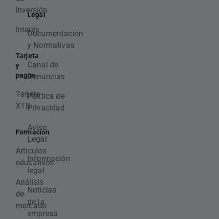
Inversión
Legal
Interés
Documentación
y Normativas
Tarjeta
Canal de
y
pagos
Denuncias
Tarjeta
Política de
XTB
Privacidad
Aviso
Formación
Legal
Artículos
Información
educativos
legal
Análisis
Noticias
de
de la
mercado
empresa