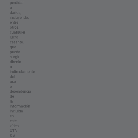
pérdidas
o
daños,
incluyendo,
entre
otros,
cualquier
lucro
cesante,
que
pueda
surgir
directa
o
indirectamente
del
uso
o
dependencia
de
la
información
incluida
en
este
vídeo.
XTB
S.A.