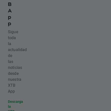
B
A
p
p
Sigue
toda
la
actualidad
de
las
noticias
desde
nuestra
XTB
App
Descarga
la