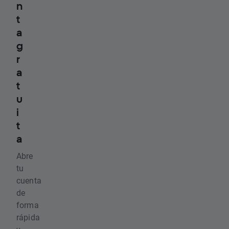
n
t
a
g
r
a
t
u
i
t
a
Abre
tu
cuenta
de
forma
rápida