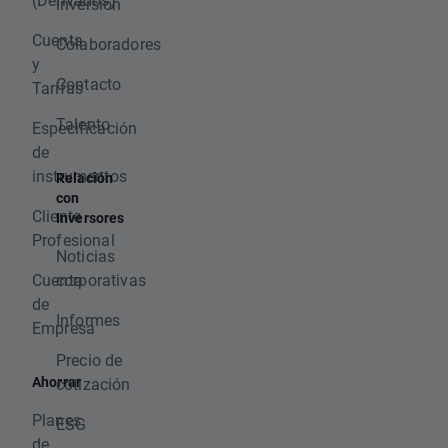
inversión
Cuenta
Colaboradores
y
Contacto
Tarifas
Talento
Especificación
de
instrumentos
Relación
con
Cliente
Inversores
Profesional
Noticias
Cuenta
corporativas
de
Informes
Empresa
Precio de
Ahorrar
cotización
Planes
ESG
de