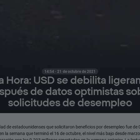
14:54 · 21 de octubre de 2021
a Hora: USD se debilita liger
spués de datos optimistas so
solicitudes de desempleo
dad de estadounidenses que solicitaron beneficios por desempleo fue de 
en la semana que terminó el 16 de octubre, el nivel más bajo desde marzo
ración con los 0.293 millones reportados en la semana anterior. La lectu