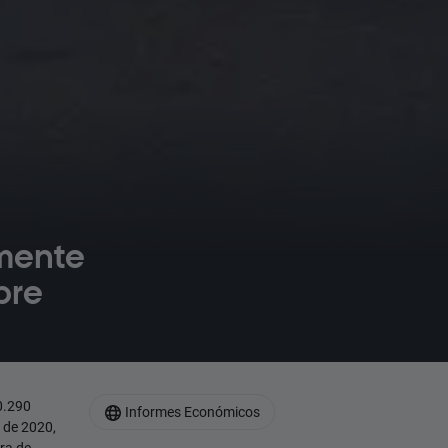
amente
bre
0.290
Informes Económicos
 de 2020,
ra de