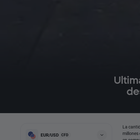
Ultim
de
La canti
millones 
EUR/USD
CFD
en compa