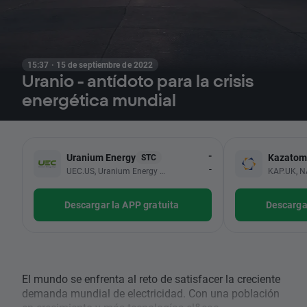
15:37 · 15 de septiembre de 2022
Uranio - antídoto para la crisis
energética mundial
-
Uranium Energy
Kazato
STC
-
UEC.US, Uranium Energy Corp
KAP.UK, 
Descargar la APP gratuita
Descargar
El mundo se enfrenta al reto de satisfacer la creciente
demanda mundial de electricidad. Con una población