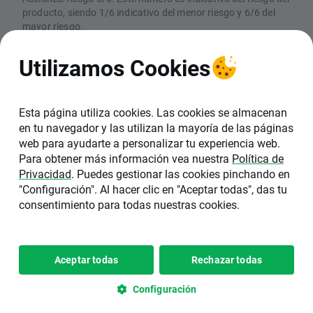
producto, siendo 1/6 indicativo del menor riesgo y 6/6 del
mayor riesgo.
CFDs: Los CFDs son instrumentos complejos y están
asociados a un riesgo elevado de perder dinero rápidamente
Utilizamos Cookies
debido al apalancamiento. El 77% de las cuentas de
inversores minoristas pierden dinero en la comercialización
con CFDs con este proveedor. Debe considerar si comprende
el funcionamiento de los CFDs y si puede permitirse asumir
Esta página utiliza cookies. Las cookies se almacenan
un riesgo elevado de perder su dinero
en tu navegador y las utilizan la mayoría de las páginas
web para ayudarte a personalizar tu experiencia web.
XTB SA, Sucursal en España (NIF W0601162A),
Para obtener más información vea nuestra
Política de
está inscrita en el Registro de la Comisión
Privacidad
. Puedes gestionar las cookies pinchando en
Nacional del Mercado de Valores (CNMV) con el
"Configuración". Al hacer clic en "Aceptar todas", das tu
número 40. La sede de XTB en España se
consentimiento para todas nuestras cookies.
encuentra en C/ Pedro Teixeira 8, 6ª Planta,
28020, Madrid.
Copyright 2026 © XTB SA, Sucursal
Configuración de
Aceptar todas
Rechazar todas
•
en España
cookies
Configuración