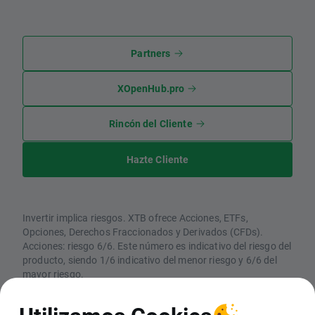
Partners
XOpenHub.pro
Rincón del Cliente
Hazte Cliente
Invertir implica riesgos. XTB ofrece Acciones, ETFs,
Opciones, Derechos Fraccionados y Derivados (CFDs).
Acciones: riesgo 6/6. Este número es indicativo del riesgo del
producto, siendo 1/6 indicativo del menor riesgo y 6/6 del
mayor riesgo.
CFDs: Los CFDs son instrumentos complejos y están
asociados a un riesgo elevado de perder dinero rápidamente