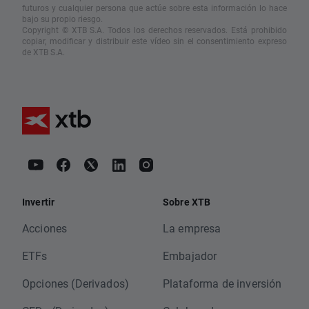
futuros y cualquier persona que actúe sobre esta información lo hace
bajo su propio riesgo.
Copyright © XTB S.A. Todos los derechos reservados. Está prohibido
copiar, modificar y distribuir este vídeo sin el consentimiento expreso
de XTB S.A.
Invertir
Sobre XTB
Acciones
La empresa
ETFs
Embajador
Opciones (Derivados)
Plataforma de inversión