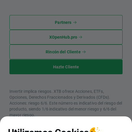
Partners
XOpenHub.pro
Rincón del Cliente
Hazte Cliente
Invertir implica riesgos. XTB ofrece Acciones, ETFs,
Opciones, Derechos Fraccionados y Derivados (CFDs).
Acciones: riesgo 6/6. Este número es indicativo del riesgo del
producto, siendo 1/6 indicativo del menor riesgo y 6/6 del
mayor riesgo.
CFDs: Los CFDs son instrumentos complejos y están
asociados a un riesgo elevado de perder dinero rápidamente