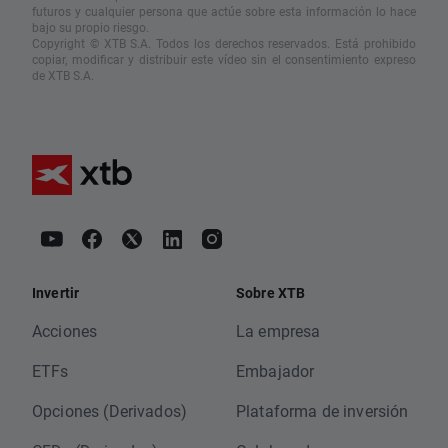
futuros y cualquier persona que actúe sobre esta información lo hace
bajo su propio riesgo.
Copyright © XTB S.A. Todos los derechos reservados. Está prohibido
copiar, modificar y distribuir este vídeo sin el consentimiento expreso
de XTB S.A.
Invertir
Sobre XTB
Acciones
La empresa
ETFs
Embajador
Opciones (Derivados)
Plataforma de inversión