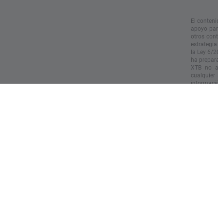
El conteni
apoyo para
otros con
estrategia
la Ley 6/2
ha prepara
XTB no ac
cualquier
informació
especialme
informació
El rendim
actúe sobr
Copyright 
vídeo sin 