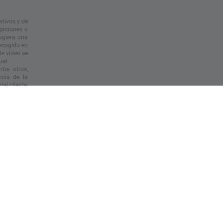
ativos y de
opiniones u
ugiera una
recogido en
te vídeo se
ual.
tre otros,
ncia de la
el cliente,
 base en la
ersona que
ribuir este