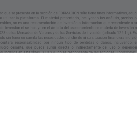
do que se presenta en la sección de FORMACIÓN sólo tiene fines informativos, educ
 utilizar la plataforma. El material presentado, incluyendo los análisis, precios, 
tenidos, no es una recomendación de inversión o información que recomiende o s
 de inversión ni se incluye en el ámbito del asesoramiento en materia de inversión 
023 de los Mercados de Valores y de los Servicios de Inversión (artículo 125.1 g). Es
do sin tener en cuenta las necesidades del cliente ni su situación financiera individ
eptará responsabilidad por ningún tipo de pérdidas o daños, incluyendo, en
 lucro cesante, que pueda surgir directa o indirectamente del uso o depende
n incluida en este vídeo. XTB S.A. no es responsable de las
acciones
u omisiones d
nte por la adquisición o disposición de instrumentos financieros, realizados con
n que contiene este vídeo.
iento pasado no es necesariamente indicativo de resultados futuros y cualquier p
e esta información lo hace bajo su propio riesgo.
© XTB S.A. Todos los derechos reservados. Está prohibido copiar, modificar y dist
el consentimiento expreso de XTB S.A.