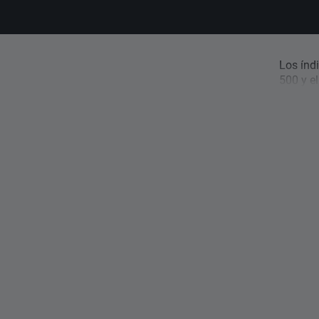
Los índ
500 y e