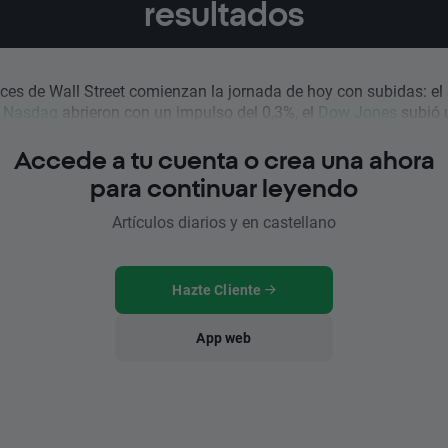
resultados
ices de Wall Street comienzan la jornada de hoy con subidas: e
l
Nasdaq
abrieron con un impulso del 0,3%, el
Dow Jones
subió u
Accede a tu cuenta o crea una ahora
para continuar leyendo
Artículos diarios y en castellano
Hazte Cliente
App web