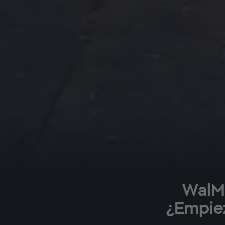
WalMa
¿Empiez