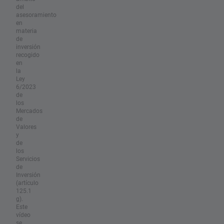
del
asesoramiento
en
materia
de
inversión
recogido
en
la
Ley
6/2023
de
los
Mercados
de
Valores
y
de
los
Servicios
de
Inversión
(artículo
125.1
g).
Este
vídeo
se