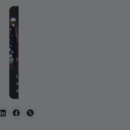
5 de agosto de 2026, 17:58
Los servicios de EE. UU.
5 de agosto de 2026,
se mantienen sólidos y
aumentan las presiones
El DESPEGUE del O
inflacionarias