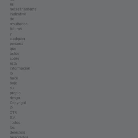
es
necesariamente
indicativo
de
resultados
futuros
y
cualquier
persona
que
actúe
sobre
esta
información
lo
hace
bajo
su
propio
riesgo.
Copyright
©
XTB
S.A.
Todos
los
derechos
reservados.