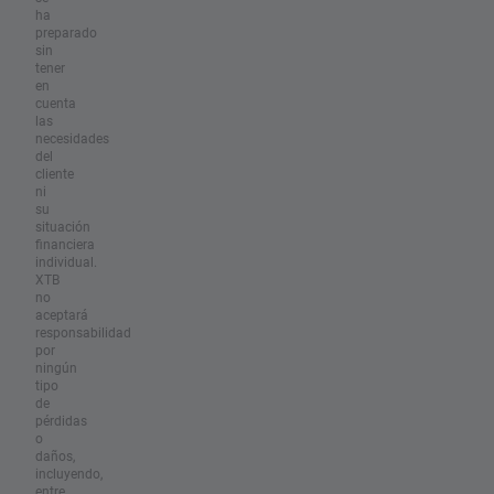
ha
preparado
sin
tener
en
cuenta
las
necesidades
del
cliente
ni
su
situación
financiera
individual.
XTB
no
aceptará
responsabilidad
por
ningún
tipo
de
pérdidas
o
daños,
incluyendo,
entre