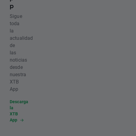
p
Sigue
toda
la
actualidad
de
las
noticias
desde
nuestra
XTB
App
Descarga
la
XTB
App