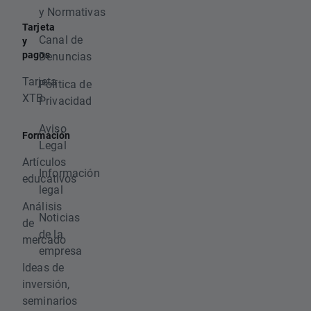
y Normativas
Tarjeta
Canal de
y
pagos
Denuncias
Tarjeta
Política de
XTB
Privacidad
Aviso
Formación
Legal
Artículos
Información
educativos
legal
Análisis
Noticias
de
de la
mercado
empresa
Ideas de
inversión,
seminarios