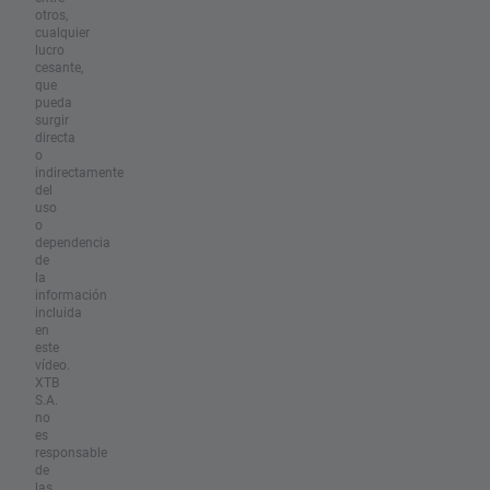
otros,
cualquier
lucro
cesante,
que
pueda
surgir
directa
o
indirectamente
del
uso
o
dependencia
de
la
información
incluida
en
este
vídeo.
XTB
S.A.
no
es
responsable
de
las