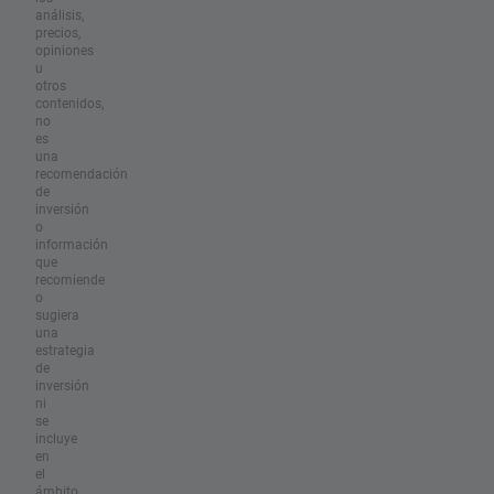
análisis,
precios,
opiniones
u
otros
contenidos,
no
es
una
recomendación
de
inversión
o
información
que
recomiende
o
sugiera
una
estrategia
de
inversión
ni
se
incluye
en
el
ámbito