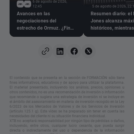
6 de agosto de 2026,
12:45
5 de agosto de 2026, 22:
Avances en las
Resumen diario: el
negociaciones del
Jones alcanza máx
estrecho de Ormuz. ¿Fin
históricos, mientras
de la inflación?
y la plata suben ant
expectativas de un
acuerdo entre EE. U
Irán
El contenido que se presenta en la sección de FORMACIÓN sólo tiene
fines informativos, educativos y de apoyo para utilizar la plataforma.
El material presentado, incluyendo los análisis, precios, opiniones u
otros contenidos, no es una recomendación de inversión o información
que recomiende o sugiera una estrategia de inversión ni se incluye en
el ámbito del asesoramiento en materia de inversión recogido en la Ley
6/2023 de los Mercados de Valores y de los Servicios de Inversión
(artículo 125.1 g). Este vídeo se ha preparado sin tener en cuenta las
necesidades del cliente ni su situación financiera individual.
XTB no aceptará responsabilidad por ningún tipo de pérdidas o daños,
incluyendo, entre otros, cualquier lucro cesante, que pueda surgir
directa o indirectamente del uso o dependencia de la información