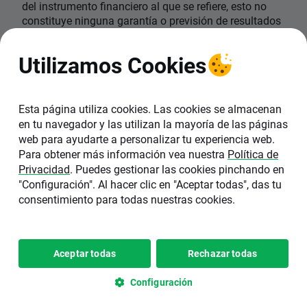
del instrumento financiero al que se refiere, esto no
constituye ninguna garantía o previsión de resultados
futuros. El rendimiento pasado no es necesariamente
indicativo de resultados futuros y cualquier persona
Utilizamos Cookies
que actúe sobre esta información lo hace bajo su
propio riesgo.
XTB S.A. no es responsable de las acciones u
Esta página utiliza cookies. Las cookies se almacenan
omisiones del cliente, especialmente por la
en tu navegador y las utilizan la mayoría de las páginas
adquisición o disposición de instrumentos financieros,
web para ayudarte a personalizar tu experiencia web.
realizados con base en la información que contiene la
Para obtener más información vea nuestra
Política de
presente comunicación publicitaria.
Privacidad
. Puedes gestionar las cookies pinchando en
"Configuración". Al hacer clic en "Aceptar todas", das tu
consentimiento para todas nuestras cookies.
Aceptar todas
Rechazar todas
Configuración