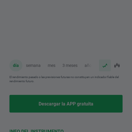
día
semana
mes
3 meses
año
El rendimiento pasado o las previsiones futuras no constituyen un indicador fiable del
rendimiento futuro.
Descargar la APP gratuita
INFO DEL INSTRUMENTO