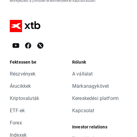
előrejelzést a jövőbeli eredményekkel kapcsolatban.
Fektessen be
Rólunk
Részvények
A vállalat
Árucikkek
Márkanagykövet
Kriptovaluták
Kereskedési platform
ETF-ek
Kapcsolat
Forex
Investor relations
Indexek