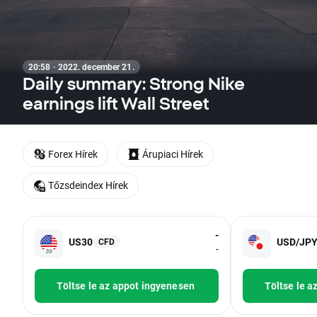
20:58 · 2022. december 21.
Daily summary: Strong Nike
earnings lift Wall Street
Forex Hírek
Árupiaci Hírek
Tőzsdeindex Hírek
-
US30
USD/JP
CFD
-
Töltse le az appot ingyenesen
Töltse le a