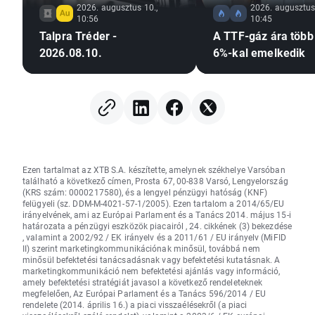
2026. augusztus 10.,
2026. augusztus 
10:56
10:45
Talpra Tréder -
A TTF-gáz ára több
2026.08.10.
6%-kal emelkedik
Ezen tartalmat az XTB S.A. készítette, amelynek székhelye Varsóban
található a következő címen, Prosta 67, 00-838 Varsó, Lengyelország
(KRS szám: 0000217580), és a lengyel pénzügyi hatóság (KNF)
felügyeli (sz. DDM-M-4021-57-1/2005). Ezen tartalom a 2014/65/EU
irányelvének, ami az Európai Parlament és a Tanács 2014. május 15-i
határozata a pénzügyi eszközök piacairól , 24. cikkének (3) bekezdése
, valamint a 2002/92 / EK irányelv és a 2011/61 / EU irányelv (MiFID
II) szerint marketingkommunikációnak minősül, továbbá nem
minősül befektetési tanácsadásnak vagy befektetési kutatásnak. A
marketingkommunikáció nem befektetési ajánlás vagy információ,
amely befektetési stratégiát javasol a következő rendeleteknek
megfelelően, Az Európai Parlament és a Tanács 596/2014 / EU
rendelete (2014. április 16.) a piaci visszaélésekről (a piaci