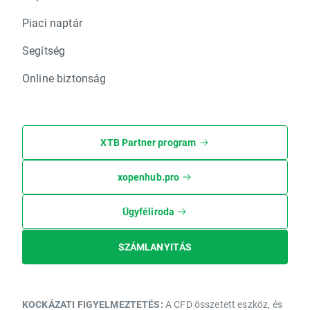
Piaci naptár
Segítség
Online biztonság
XTB Partner program
xopenhub.pro
Ügyféliroda
SZÁMLANYITÁS
KOCKÁZATI FIGYELMEZTETÉS:
A CFD összetett eszköz, és