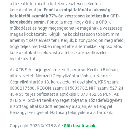
a tőkeáttétel miatt a hirtelen veszteség jelentős
kockázatával jár.
Ennél a szolgáltatónál a lakossági
befektetői számlák 77%-án veszteség keletkezik a CFD-
kereskedés során.
Fontolja meg, hogy érti-e a CFD-k
működését és hogy megengedheti-e magának a veszteség
magas kockázatát. Kérjük, ne kockáztasson többet, mint
amennyit kész elveszíteni. Kérjük, bizonyosodjon meg afelől,
hogy teljes mértékben megértette a termékkel kapcsolatos
kockázatokat és elolvasta a teljes kockázatkezelési
nyilatkozatot.
Az XTB S.A., bejegyzésre került a Varsói Kerületi Bíróság
által vezetett Nemzeti Cégnyilvántartásba, a Nemzeti
Cégnyilvántartás 13. kereskedelmi osztályán, KRS szám:
0000217580, REGON szám: 015803782, NIP szám: 527-24-
43-955, teljes befizetett alaptőkéje 5 878 462,55 PLN. Az
XTB S.A. brókeri tevékenységet folytat a Tőzsdefelügyeleti
Bizottság által kiadott engedély alapján, és a Lengyel
Pénzügyi Felügyeleti Hatóság felügyelete alá tartozik.
Copyright 2026 © XTB S.A.
•
Süti beállítások