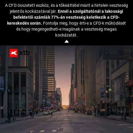
A CFD összetett eszköz, és a tőkeáttétel miatt a hirtelen veszteség
jelentős kockázatával jár.
Ennél a szolgáltatónál a lakossági
befektetői számlák 77%-án veszteség keletkezik a CFD-
kereskedés során.
Fontolja meg, hogy érti-e a CFD-k működését
és hogy megengedheti-e magának a veszteség magas
kockázatát.