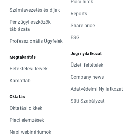
Piaci hírek
Számlavezetés és díjak
Reports
Pénzügyi eszközök
Share price
táblázata
ESG
Professzionális Ügyfelek
Jogi nyilatkozat
Megtakarítás
Üzleti feltételek
Befektetési tervek
Company news
Kamatláb
Adatvédelmi Nyilatkozat
Oktatás
Süti Szabályzat
Oktatási cikkek
Piaci elemzések
Napi webináriumok