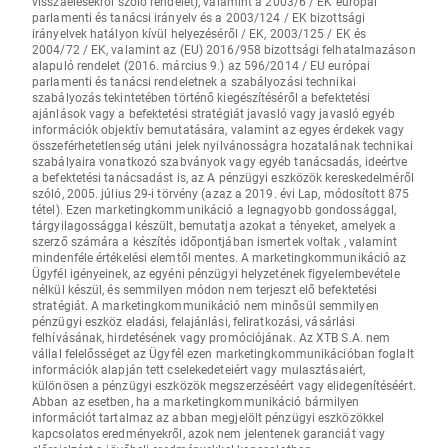
visszaélésekről szóló rendelet), valamint a 2003/6 / EK európai
parlamenti és tanácsi irányelv és a 2003/124 / EK bizottsági
irányelvek hatályon kívül helyezéséről / EK, 2003/125 / EK és
2004/72 / EK, valamint az (EU) 2016/958 bizottsági felhatalmazáson
alapuló rendelet (2016. március 9.) az 596/2014 / EU európai
parlamenti és tanácsi rendeletnek a szabályozási technikai
szabályozás tekintetében történő kiegészítéséről a befektetési
ajánlások vagy a befektetési stratégiát javasló vagy javasló egyéb
információk objektív bemutatására, valamint az egyes érdekek vagy
összeférhetetlenség utáni jelek nyilvánosságra hozatalának technikai
szabályaira vonatkozó szabványok vagy egyéb tanácsadás, ideértve
a befektetési tanácsadást is, az A pénzügyi eszközök kereskedelméről
szóló, 2005. július 29-i törvény (azaz a 2019. évi Lap, módosított 875
tétel). Ezen marketingkommunikáció a legnagyobb gondossággal,
tárgyilagossággal készült, bemutatja azokat a tényeket, amelyek a
szerző számára a készítés időpontjában ismertek voltak , valamint
mindenféle értékelési elemtől mentes. A marketingkommunikáció az
Ügyfél igényeinek, az egyéni pénzügyi helyzetének figyelembevétele
nélkül készül, és semmilyen módon nem terjeszt elő befektetési
stratégiát. A marketingkommunikáció nem minősül semmilyen
pénzügyi eszköz eladási, felajánlási, feliratkozási, vásárlási
felhívásának, hirdetésének vagy promóciójának. Az XTB S.A. nem
vállal felelősséget az Ügyfél ezen marketingkommunikációban foglalt
információk alapján tett cselekedeteiért vagy mulasztásaiért,
különösen a pénzügyi eszközök megszerzéséért vagy elidegenítéséért.
Abban az esetben, ha a marketingkommunikáció bármilyen
információt tartalmaz az abban megjelölt pénzügyi eszközökkel
kapcsolatos eredményekről, azok nem jelentenek garanciát vagy