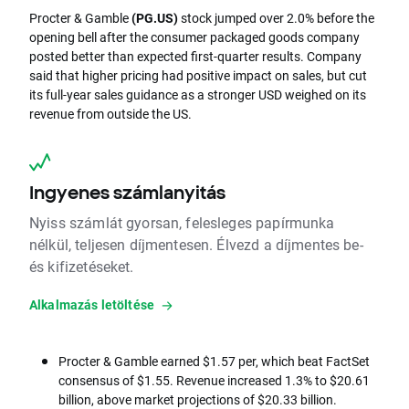
Procter & Gamble
(PG.US)
stock jumped over 2.0% before the
opening bell after the consumer packaged goods company
posted better than expected first-quarter results. Company
said that higher pricing had positive impact on sales, but cut
its full-year sales guidance as a stronger USD weighed on its
revenue from outside the US.
Ingyenes számlanyitás
Nyiss számlát gyorsan, felesleges papírmunka
nélkül, teljesen díjmentesen. Élvezd a díjmentes be-
és kifizetéseket.
Alkalmazás letöltése
Procter & Gamble earned $1.57 per, which beat FactSet
consensus of $1.55. Revenue increased 1.3% to $20.61
billion, above market projections of $20.33 billion.