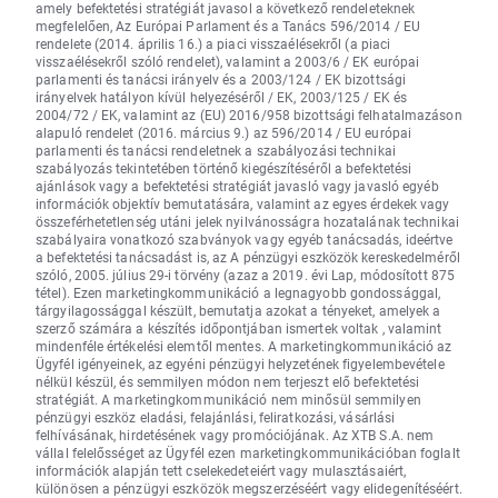
amely befektetési stratégiát javasol a következő rendeleteknek
megfelelően, Az Európai Parlament és a Tanács 596/2014 / EU
rendelete (2014. április 16.) a piaci visszaélésekről (a piaci
visszaélésekről szóló rendelet), valamint a 2003/6 / EK európai
parlamenti és tanácsi irányelv és a 2003/124 / EK bizottsági
irányelvek hatályon kívül helyezéséről / EK, 2003/125 / EK és
2004/72 / EK, valamint az (EU) 2016/958 bizottsági felhatalmazáson
alapuló rendelet (2016. március 9.) az 596/2014 / EU európai
parlamenti és tanácsi rendeletnek a szabályozási technikai
szabályozás tekintetében történő kiegészítéséről a befektetési
ajánlások vagy a befektetési stratégiát javasló vagy javasló egyéb
információk objektív bemutatására, valamint az egyes érdekek vagy
összeférhetetlenség utáni jelek nyilvánosságra hozatalának technikai
szabályaira vonatkozó szabványok vagy egyéb tanácsadás, ideértve
a befektetési tanácsadást is, az A pénzügyi eszközök kereskedelméről
szóló, 2005. július 29-i törvény (azaz a 2019. évi Lap, módosított 875
tétel). Ezen marketingkommunikáció a legnagyobb gondossággal,
tárgyilagossággal készült, bemutatja azokat a tényeket, amelyek a
szerző számára a készítés időpontjában ismertek voltak , valamint
mindenféle értékelési elemtől mentes. A marketingkommunikáció az
Ügyfél igényeinek, az egyéni pénzügyi helyzetének figyelembevétele
nélkül készül, és semmilyen módon nem terjeszt elő befektetési
stratégiát. A marketingkommunikáció nem minősül semmilyen
pénzügyi eszköz eladási, felajánlási, feliratkozási, vásárlási
felhívásának, hirdetésének vagy promóciójának. Az XTB S.A. nem
vállal felelősséget az Ügyfél ezen marketingkommunikációban foglalt
információk alapján tett cselekedeteiért vagy mulasztásaiért,
különösen a pénzügyi eszközök megszerzéséért vagy elidegenítéséért.