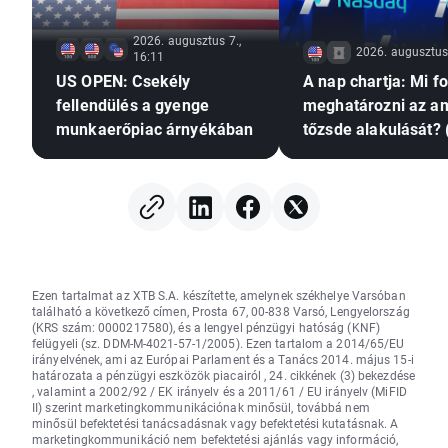
2026. augusztus 7.,
2026. augusztus 
16:11
US OPEN: Csekély
A nap chartja: Mi f
fellendülés a gyenge
meghatározni az am
munkaerőpiac árnyékában
tőzsde alakulását? 
augusztus 7.)
Ezen tartalmat az XTB S.A. készítette, amelynek székhelye Varsóban
található a következő címen, Prosta 67, 00-838 Varsó, Lengyelország
(KRS szám: 0000217580), és a lengyel pénzügyi hatóság (KNF)
felügyeli (sz. DDM-M-4021-57-1/2005). Ezen tartalom a 2014/65/EU
irányelvének, ami az Európai Parlament és a Tanács 2014. május 15-i
határozata a pénzügyi eszközök piacairól , 24. cikkének (3) bekezdése
, valamint a 2002/92 / EK irányelv és a 2011/61 / EU irányelv (MiFID
II) szerint marketingkommunikációnak minősül, továbbá nem
minősül befektetési tanácsadásnak vagy befektetési kutatásnak. A
marketingkommunikáció nem befektetési ajánlás vagy információ,