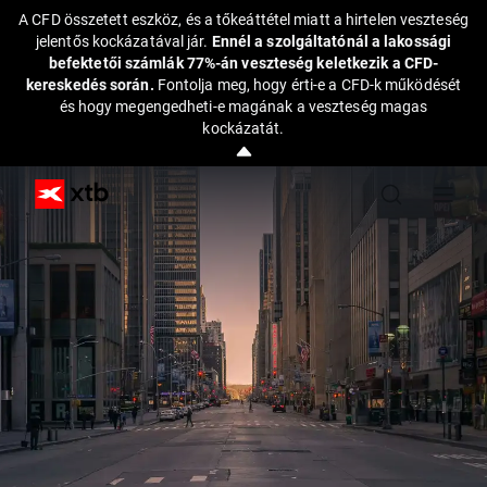
A CFD összetett eszköz, és a tőkeáttétel miatt a hirtelen veszteség
jelentős kockázatával jár.
Ennél a szolgáltatónál a lakossági
befektetői számlák 77%-án veszteség keletkezik a CFD-
kereskedés során.
Fontolja meg, hogy érti-e a CFD-k működését
és hogy megengedheti-e magának a veszteség magas
kockázatát.