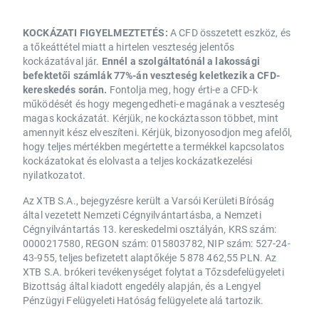
KOCKÁZATI FIGYELMEZTETÉS:
A CFD összetett eszköz, és
a tőkeáttétel miatt a hirtelen veszteség jelentős
kockázatával jár.
Ennél a szolgáltatónál a lakossági
befektetői számlák 77%-án veszteség keletkezik a CFD-
kereskedés során.
Fontolja meg, hogy érti-e a CFD-k
működését és hogy megengedheti-e magának a veszteség
magas kockázatát. Kérjük, ne kockáztasson többet, mint
amennyit kész elveszíteni. Kérjük, bizonyosodjon meg afelől,
hogy teljes mértékben megértette a termékkel kapcsolatos
kockázatokat és elolvasta a teljes kockázatkezelési
nyilatkozatot.
Az XTB S.A., bejegyzésre került a Varsói Kerületi Bíróság
által vezetett Nemzeti Cégnyilvántartásba, a Nemzeti
Cégnyilvántartás 13. kereskedelmi osztályán, KRS szám:
0000217580, REGON szám: 015803782, NIP szám: 527-24-
43-955, teljes befizetett alaptőkéje 5 878 462,55 PLN. Az
XTB S.A. brókeri tevékenységet folytat a Tőzsdefelügyeleti
Bizottság által kiadott engedély alapján, és a Lengyel
Pénzügyi Felügyeleti Hatóság felügyelete alá tartozik.