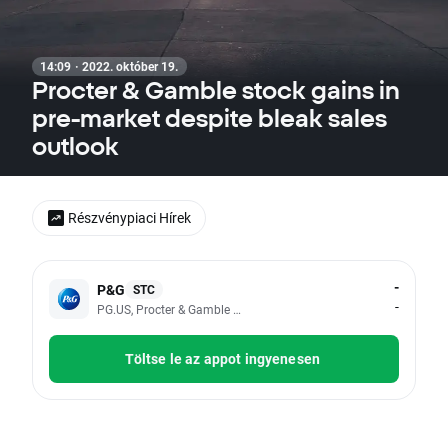
14:09 · 2022. október 19.
Procter & Gamble stock gains in
pre-market despite bleak sales
outlook
Részvénypiaci Hírek
-
P&G
STC
-
PG.US, Procter & Gamble Co
Töltse le az appot ingyenesen