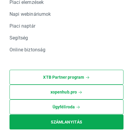
Piaci elemzések
Napi webináriumok
Piaci naptár
Segítség
Online biztonság
XTB Partner program
xopenhub.pro
Ügyféliroda
SZÁMLANYITÁS