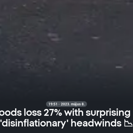
19:51 · 2023. május 8.
ods loss 27% with surprising
'disinflationary' headwinds 📉