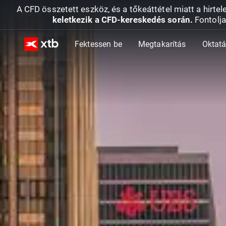
A CFD összetett eszköz, és a tőkeáttétel miatt a hirtel
keletkezik a CFD-kereskedés során.
Fontolja
Fektessen be
Megtakarítás
Oktat