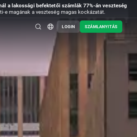
nál a lakossági befektetői számlák 77%-án veszteség
ti-e magának a veszteség magas kockázatát.
LOGIN
SZÁMLANYITÁS