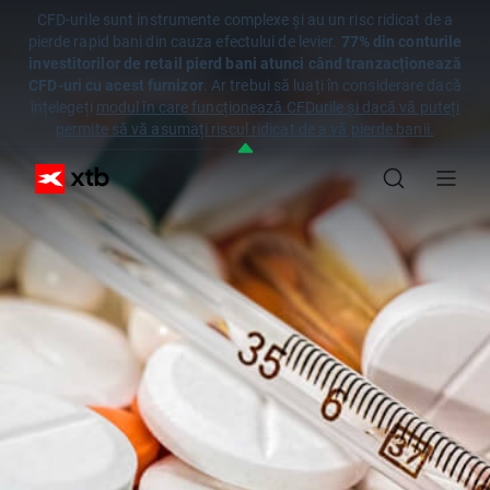
CFD-urile sunt instrumente complexe și au un risc ridicat de a
pierde rapid bani din cauza efectului de levier.
77% din conturile
investitorilor de retail pierd bani atunci când tranzacționează
CFD-uri cu acest furnizor
. Ar trebui să luați în considerare dacă
înțelegeți
modul în care funcționează CFDurile și dacă vă puteți
permite să vă asumați riscul ridicat de a vă pierde banii.