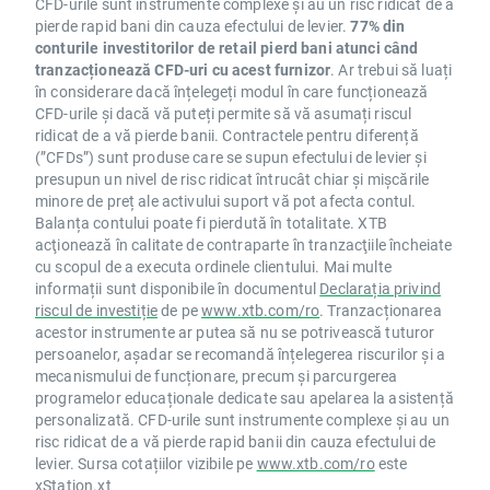
CFD-urile sunt instrumente complexe și au un risc ridicat de a
pierde rapid bani din cauza efectului de levier.
77% din
conturile investitorilor de retail pierd bani atunci când
tranzacționează CFD-uri cu acest furnizor
. Ar trebui să luați
în considerare dacă înțelegeți modul în care funcționează
CFD-urile și dacă vă puteți permite să vă asumați riscul
ridicat de a vă pierde banii. Contractele pentru diferență
(”CFDs”) sunt produse care se supun efectului de levier și
presupun un nivel de risc ridicat întrucât chiar și mișcările
minore de preț ale activului suport vă pot afecta contul.
Balanța contului poate fi pierdută în totalitate. XTB
acţionează în calitate de contraparte în tranzacţiile încheiate
cu scopul de a executa ordinele clientului. Mai multe
informații sunt disponibile în documentul
Declarația privind
riscul de investiție
de pe
www.xtb.com/ro
. Tranzacționarea
acestor instrumente ar putea să nu se potrivească tuturor
persoanelor, așadar se recomandă înțelegerea riscurilor și a
mecanismului de funcționare, precum și parcurgerea
programelor educaționale dedicate sau apelarea la asistență
personalizată. CFD-urile sunt instrumente complexe și au un
risc ridicat de a vă pierde rapid banii din cauza efectului de
levier. Sursa cotațiilor vizibile pe
www.xtb.com/ro
este
xStation.xt