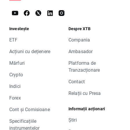
Investește
Despre XTB
ETF
Compania
Acțiuni cu dețienere
Ambasador
Mărfuri
Platforma de
Tranzacționare
Crypto
Contact
Indici
Relații cu Presa
Forex
Informații acționari
Cont și Comisioane
Știri
Specificațiile
instrumentelor