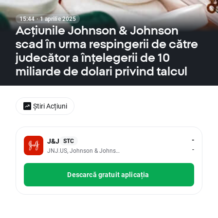
15:44 · 1 aprilie 2025
Acțiunile Johnson & Johnson
scad în urma respingerii de către
judecător a înțelegerii de 10
miliarde de dolari privind talcul
Știri Acțiuni
-
J&J
STC
-
JNJ.US, Johnson & Johnson
Descarcă gratuit aplicația