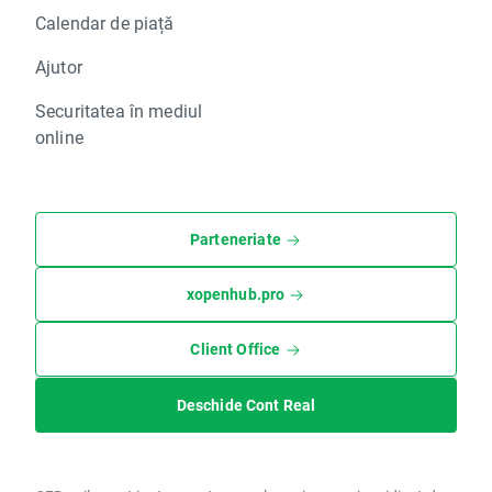
Calendar de piață
Ajutor
Securitatea în mediul
online
Parteneriate
xopenhub.pro
Client Office
Deschide Cont Real