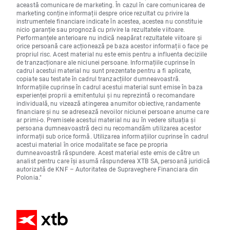
această comunicare de marketing. În cazul în care comunicarea de
marketing conține informații despre orice rezultat cu privire la
instrumentele financiare indicate în acestea, acestea nu constituie
nicio garanție sau prognoză cu privire la rezultatele viitoare.
Performanțele anterioare nu indică neapărat rezultatele viitoare și
orice persoană care acționează pe baza acestor informații o face pe
propriul risc. Acest material nu este emis pentru a influenta deciziile
de tranzacționare ale niciunei persoane. Informațiile cuprinse în
cadrul acestui material nu sunt prezentate pentru a fi aplicate,
copiate sau testate în cadrul tranzacțiilor dumneavoastră.
Informațiile cuprinse în cadrul acestui material sunt emise în baza
experienței proprii a emitentului și nu reprezintă o recomandare
individuală, nu vizează atingerea anumitor obiective, randamente
financiare și nu se adresează nevoilor niciunei persoane anume care
ar primi-o. Premisele acestui material nu au în vedere situația și
persoana dumneavoastră deci nu recomandăm utilizarea acestor
informații sub orice formă. Utilizarea informațiilor cuprinse în cadrul
acestui material în orice modalitate se face pe propria
dumneavoastră răspundere. Acest material este emis de către un
analist pentru care își asumă răspunderea XTB SA, persoană juridică
autorizată de KNF – Autoritatea de Supraveghere Financiara din
Polonia."