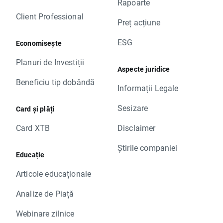
Rapoarte
Client Professional
Preț acțiune
ESG
Economisește
Planuri de Investiții
Aspecte juridice
Beneficiu tip dobândă
Informații Legale
Sesizare
Card și plăți
Card XTB
Disclaimer
Știrile companiei
Educație
Articole educaționale
Analize de Piață
Webinare zilnice