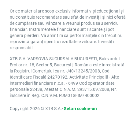
Orice material are scop exclusiv informativ și educațional și
nu constituie recomandare sau sfat de investiții și nici ofertă
de cumpărare sau vânzare a vreunui produs sau serviciu
financiar. Instrumentele financiare sunt riscante și pot
genera pierderi. Vă amintim că performanțele din trecut nu
reprezintă garanții pentru rezultatele viitoare. Investiți
responsabil.
XTB S.A. VARȘOVIA SUCURSALA BUCUREȘTI, Bulevardul
Eroilor nr. 18, Sector 5, București, România este înregistrată
la Registrul Comerțului cu nr. J40/13245/2008, Cod
Identificare Fiscală 24270192, Activitate Principală - Alte
intermedieri financiare n.c.a. - 6499 Cod operator date
personale 22438, Atestat C.N.V.M. 293/15.09.2008, Nr.
înscriere în Reg. C.N.V.M. PJM01SFIM/400002
Copyright 2026 © XTB S.A.
•
Setări cookie-uri