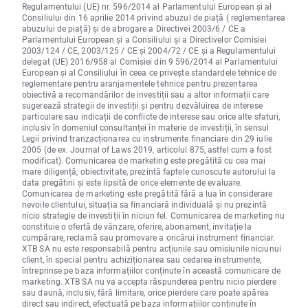
Regulamentului (UE) nr. 596/2014 al Parlamentului European și al
Consiliului din 16 aprilie 2014 privind abuzul de piață ( reglementarea
abuzului de piață) și de abrogare a Directivei 2003/6 / CE a
Parlamentului European și a Consiliului și a Directivelor Comisiei
2003/124 / CE, 2003/125 / CE și 2004/72 / CE și a Regulamentului
delegat (UE) 2016/958 al Comisiei din 9 596/2014 al Parlamentului
European și al Consiliului în ceea ce privește standardele tehnice de
reglementare pentru aranjamentele tehnice pentru prezentarea
obiectivă a recomandărilor de investiții sau a altor informații care
sugerează strategii de investiții și pentru dezvăluirea de interese
particulare sau indicații de conflicte de interese sau orice alte sfaturi,
inclusiv în domeniul consultanței în materie de investiții, în sensul
Legii privind tranzacționarea cu instrumente financiare din 29 iulie
2005 (de ex. Journal of Laws 2019, articolul 875, astfel cum a fost
modificat). Comunicarea de marketing este pregătită cu cea mai
mare diligență, obiectivitate, prezintă faptele cunoscute autorului la
data pregătirii și este lipsită de orice elemente de evaluare.
Comunicarea de marketing este pregătită fără a lua în considerare
nevoile clientului, situația sa financiară individuală și nu prezintă
nicio strategie de investiții în niciun fel. Comunicarea de marketing nu
constituie o ofertă de vânzare, oferire, abonament, invitație la
cumpărare, reclamă sau promovare a oricărui instrument financiar.
XTB SA nu este responsabilă pentru acțiunile sau omisiunile niciunui
client, în special pentru achiziționarea sau cedarea instrumente,
întreprinse pe baza informațiilor conținute în această comunicare de
marketing. XTB SA nu va accepta răspunderea pentru nicio pierdere
sau daună, inclusiv, fără limitare, orice pierdere care poate apărea
direct sau indirect, efectuată pe baza informațiilor conținute în