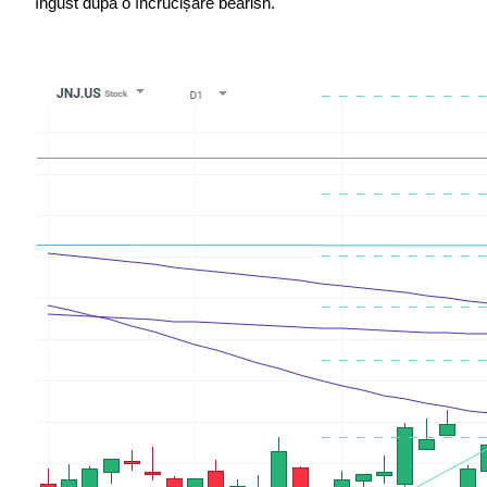
îngust după o încrucișare bearish.