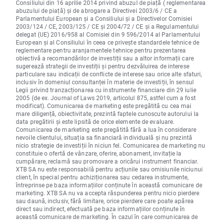
Consiliului din 16 aprilie 2014 privind abuzul de piață ( reglementarea
abuzului de piață) și de abrogare a Directivei 2003/6 / CE a
Parlamentului European și a Consiliului și a Directivelor Comisiei
2003/124 / CE, 2003/125 / CE și 2004/72 / CE și a Regulamentului
delegat (UE) 2016/958 al Comisiei din 9 596/2014 al Parlamentului
European și al Consiliului în ceea ce privește standardele tehnice de
reglementare pentru aranjamentele tehnice pentru prezentarea
obiectivă a recomandărilor de investiții sau a altor informații care
sugerează strategii de investiții și pentru dezvăluirea de interese
particulare sau indicații de conflicte de interese sau orice alte sfaturi,
inclusiv în domeniul consultanței în materie de investiții, în sensul
Legii privind tranzacționarea cu instrumente financiare din 29 iulie
2005 (de ex. Journal of Laws 2019, articolul 875, astfel cum a fost
modificat). Comunicarea de marketing este pregătită cu cea mai
mare diligență, obiectivitate, prezintă faptele cunoscute autorului la
data pregătirii și este lipsită de orice elemente de evaluare.
Comunicarea de marketing este pregătită fără a lua în considerare
nevoile clientului, situația sa financiară individuală și nu prezintă
nicio strategie de investiții în niciun fel. Comunicarea de marketing nu
constituie o ofertă de vânzare, oferire, abonament, invitație la
cumpărare, reclamă sau promovare a oricărui instrument financiar.
XTB SA nu este responsabilă pentru acțiunile sau omisiunile niciunui
client, în special pentru achiziționarea sau cedarea instrumente,
întreprinse pe baza informațiilor conținute în această comunicare de
marketing. XTB SA nu va accepta răspunderea pentru nicio pierdere
sau daună, inclusiv, fără limitare, orice pierdere care poate apărea
direct sau indirect, efectuată pe baza informațiilor conținute în
această comunicare de marketing. În cazul în care comunicarea de