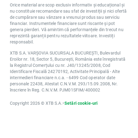
Orice material are scop exclusiv informativ și educațional și
nu constituie recomandare sau sfat de investiții și nici ofertă
de cumpărare sau vânzare a vreunui produs sau serviciu
financiar. Instrumentele financiare sunt riscante și pot
genera pierderi. Vă amintim că performanțele din trecut nu
reprezintă garanții pentru rezultatele viitoare. Investiți
responsabil.
XTB S.A. VARȘOVIA SUCURSALA BUCUREȘTI, Bulevardul
Eroilor nr. 18, Sector 5, București, România este înregistrată
la Registrul Comerțului cu nr. J40/13245/2008, Cod
Identificare Fiscală 24270192, Activitate Principală - Alte
intermedieri financiare n.c.a. - 6499 Cod operator date
personale 22438, Atestat C.N.V.M. 293/15.09.2008, Nr.
înscriere în Reg. C.N.V.M. PJM01SFIM/400002
Copyright 2026 © XTB S.A.
•
Setări cookie-uri