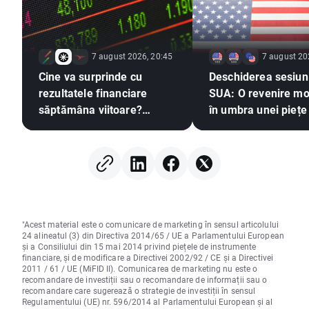
7 august 2026, 20:45
7 august 20
Cine va surprinde cu
Deschiderea sesiuni
rezultatele financiare
SUA: O revenire m
săptămâna viitoare?
în umbra unei piețe
(07.08.2026)
muncii slabe
"Acest material este o comunicare de marketing în sensul articolului
24 alineatul (3) din Directiva 2014/65 / UE a Parlamentului European
și a Consiliului din 15 mai 2014 privind piețele de instrumente
financiare, și de modificare a Directivei 2002/92 / CE și a Directivei
2011 / 61 / UE (MiFID II). Comunicarea de marketing nu este o
recomandare de investiții sau o recomandare de informații sau o
recomandare care sugerează o strategie de investiții în sensul
Regulamentului (UE) nr. 596/2014 al Parlamentului European și al