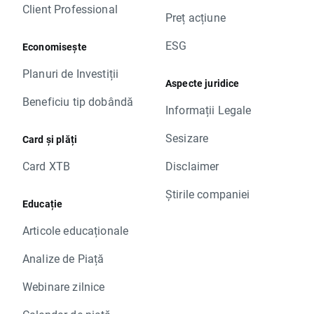
Client Professional
Preț acțiune
ESG
Economisește
Planuri de Investiții
Aspecte juridice
Beneficiu tip dobândă
Informații Legale
Sesizare
Card și plăți
Card XTB
Disclaimer
Știrile companiei
Educație
Articole educaționale
Analize de Piață
Webinare zilnice