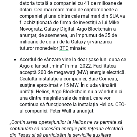
datoria totală a companiei cu 41 de milioane de
dolari. Cea mai mare mină de criptomonede a
companiei și una dintre cele mai mari din SUA va
fi achiziționată de firma de investiții a lui Mike
Novogratz, Galaxy Digital. Argo Blockchain a
anunțat, de asemenea, un împrumut de 35 de
milioane de dolari de la Galaxy și vânzarea
tuturor monedelor
BTC
minate;
Acordul de vânzare vine la doar șase luni după ce
Argo a lansat „mina” în mai 2022. Facilitatea
acceptă 200 de megawați (MW) energie electrică.
Cealaltă instalație a companiei, Baie Comeau,
susține aproximativ 15 MW. În ciuda vânzării
unității Helios, Argo Blockchain nu a vândut nici
una dintre mașinile sale de minat, care vor
continua să funcționeze la instalația Helios. CEO-
ul companiei, Peter Wall a anunțat:
„Continuarea operațiunilor la Helios ne va permite să
continuăm să accesăm energie prin rețeaua electrică
din Texas și să participăm la serviciile auxiliare