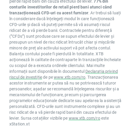
pierde rapid bani din cauza efectului de levier.
77% din
conturile investitorilor de retail pierd bani atunci când
tranzacționează CFD-uri cu acest furnizor
. Ar trebui să luați
în considerare dacă înțelegeți modul în care funcționează
CFD-urile și dacă vă puteți permite să vă asumați riscul
ridicat de a vă pierde banii. Contractele pentru diferență
(”CFDs”) sunt produse care se supun efectului de levier și
presupun un nivel de risc ridicat întrucât chiar și mișcările
minore de preț ale activului suport vă pot afecta contul.
Balanța contului poate fi pierdută în totalitate. XTB
acţionează în calitate de contraparte în tranzacţiile încheiate
cu scopul de a executa ordinele clientului. Mai multe
informații sunt disponibile în documentul
Declarația privind
riscul de investiție
de pe
www.xtb.com/ro
. Tranzacționarea
acestor instrumente ar putea să nu se potrivească tuturor
persoanelor, așadar se recomandă înțelegerea riscurilor și a
mecanismului de funcționare, precum și parcurgerea
programelor educaționale dedicate sau apelarea la asistență
personalizată. CFD-urile sunt instrumente complexe și au un
risc ridicat de a vă pierde rapid banii din cauza efectului de
levier. Sursa cotațiilor vizibile pe
www.xtb.com/ro
este
xStation.xt