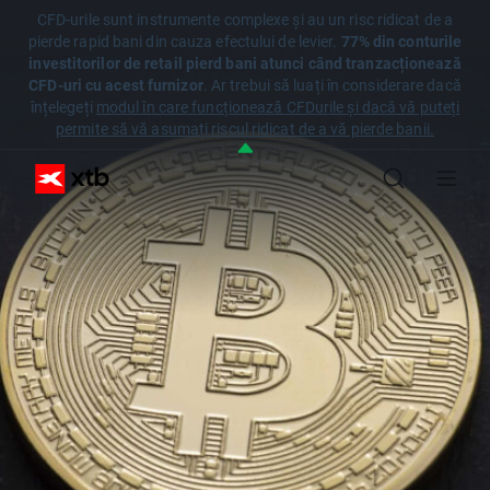
CFD-urile sunt instrumente complexe și au un risc ridicat de a
pierde rapid bani din cauza efectului de levier.
77% din conturile
investitorilor de retail pierd bani atunci când tranzacționează
CFD-uri cu acest furnizor
. Ar trebui să luați în considerare dacă
înțelegeți
modul în care funcționează CFDurile și dacă vă puteți
permite să vă asumați riscul ridicat de a vă pierde banii.