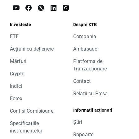
Investește
Despre XTB
ETF
Compania
Acțiuni cu dețienere
Ambasador
Mărfuri
Platforma de
Tranzacționare
Crypto
Contact
Indici
Relații cu Presa
Forex
Informații acționari
Cont și Comisioane
Știri
Specificațiile
instrumentelor
Rapoarte