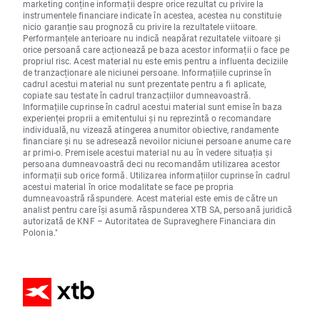
marketing conține informații despre orice rezultat cu privire la
instrumentele financiare indicate în acestea, acestea nu constituie
nicio garanție sau prognoză cu privire la rezultatele viitoare.
Performanțele anterioare nu indică neapărat rezultatele viitoare și
orice persoană care acționează pe baza acestor informații o face pe
propriul risc. Acest material nu este emis pentru a influenta deciziile
de tranzacționare ale niciunei persoane. Informațiile cuprinse în
cadrul acestui material nu sunt prezentate pentru a fi aplicate,
copiate sau testate în cadrul tranzacțiilor dumneavoastră.
Informațiile cuprinse în cadrul acestui material sunt emise în baza
experienței proprii a emitentului și nu reprezintă o recomandare
individuală, nu vizează atingerea anumitor obiective, randamente
financiare și nu se adresează nevoilor niciunei persoane anume care
ar primi-o. Premisele acestui material nu au în vedere situația și
persoana dumneavoastră deci nu recomandăm utilizarea acestor
informații sub orice formă. Utilizarea informațiilor cuprinse în cadrul
acestui material în orice modalitate se face pe propria
dumneavoastră răspundere. Acest material este emis de către un
analist pentru care își asumă răspunderea XTB SA, persoană juridică
autorizată de KNF – Autoritatea de Supraveghere Financiara din
Polonia."