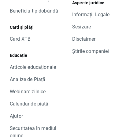
Aspecte juridice
Beneficiu tip dobândă
Informații Legale
Sesizare
Card și plăți
Card XTB
Disclaimer
Știrile companiei
Educație
Articole educaționale
Analize de Piață
Webinare zilnice
Calendar de piață
Ajutor
Securitatea în mediul
online