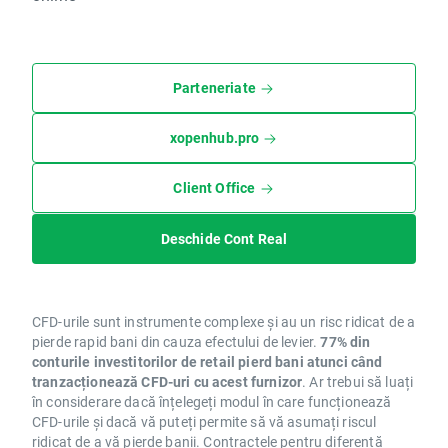
Parteneriate
xopenhub.pro
Client Office
Deschide Cont Real
CFD-urile sunt instrumente complexe și au un risc ridicat de a
pierde rapid bani din cauza efectului de levier.
77% din
conturile investitorilor de retail pierd bani atunci când
tranzacționează CFD-uri cu acest furnizor
. Ar trebui să luați
în considerare dacă înțelegeți modul în care funcționează
CFD-urile și dacă vă puteți permite să vă asumați riscul
ridicat de a vă pierde banii. Contractele pentru diferență