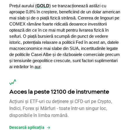
Prețul aurului (
GOLD
) se tranzacționează astăzi cu 
aproape 0,8% în creștere, beneficiind de un dolar american 
mai slab și de o piață fizică strânsă. Cererea de lingouri pe 
COMEX rămâne foarte ridicată deoarece investitorii 
optează din ce în ce mai mult pentru livrarea fizică în 
seifuri. O piață bursieră scumpă din punct de vedere 
istoric, potențiala relaxare a politicii Fed în acest an, datele 
macroeconomice mai slabe din SUA, incertitudinile legate 
de politicile Casei Albe și de războaiele comerciale precum 
și tensiunile geopolitice crescute, sunt factori suplimentari 
ai intrărilor în 
aur
.
Acces la peste 12100 de instrumente
Acțiuni și ETF-uri cu deținere și CFD-uri pe Crypto,
Indici, Forex și Mărfuri - toate într-un singur loc,
disponibile în limba română.
Descarcă aplicația