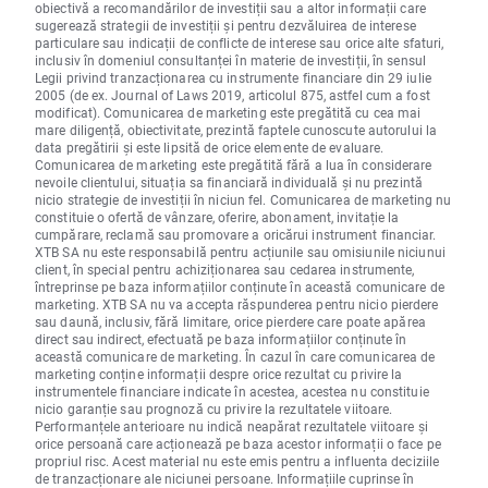
obiectivă a recomandărilor de investiții sau a altor informații care
sugerează strategii de investiții și pentru dezvăluirea de interese
particulare sau indicații de conflicte de interese sau orice alte sfaturi,
inclusiv în domeniul consultanței în materie de investiții, în sensul
Legii privind tranzacționarea cu instrumente financiare din 29 iulie
2005 (de ex. Journal of Laws 2019, articolul 875, astfel cum a fost
modificat). Comunicarea de marketing este pregătită cu cea mai
mare diligență, obiectivitate, prezintă faptele cunoscute autorului la
data pregătirii și este lipsită de orice elemente de evaluare.
Comunicarea de marketing este pregătită fără a lua în considerare
nevoile clientului, situația sa financiară individuală și nu prezintă
nicio strategie de investiții în niciun fel. Comunicarea de marketing nu
constituie o ofertă de vânzare, oferire, abonament, invitație la
cumpărare, reclamă sau promovare a oricărui instrument financiar.
XTB SA nu este responsabilă pentru acțiunile sau omisiunile niciunui
client, în special pentru achiziționarea sau cedarea instrumente,
întreprinse pe baza informațiilor conținute în această comunicare de
marketing. XTB SA nu va accepta răspunderea pentru nicio pierdere
sau daună, inclusiv, fără limitare, orice pierdere care poate apărea
direct sau indirect, efectuată pe baza informațiilor conținute în
această comunicare de marketing. În cazul în care comunicarea de
marketing conține informații despre orice rezultat cu privire la
instrumentele financiare indicate în acestea, acestea nu constituie
nicio garanție sau prognoză cu privire la rezultatele viitoare.
Performanțele anterioare nu indică neapărat rezultatele viitoare și
orice persoană care acționează pe baza acestor informații o face pe
propriul risc. Acest material nu este emis pentru a influenta deciziile
de tranzacționare ale niciunei persoane. Informațiile cuprinse în