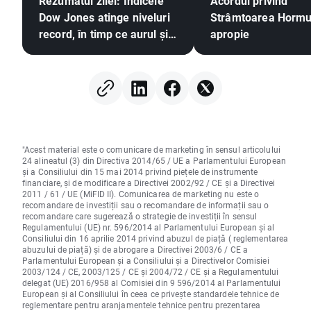
Rezumatul zilei: Indicele
Acordul privind
Dow Jones atinge niveluri
Strâmtoarea Hormu
record, în timp ce aurul și
apropie
argintul înregistrează
creșteri pe fondul
speranțelor privind un
acord între SUA și Iran
"Acest material este o comunicare de marketing în sensul articolului
24 alineatul (3) din Directiva 2014/65 / UE a Parlamentului European
și a Consiliului din 15 mai 2014 privind piețele de instrumente
financiare, și de modificare a Directivei 2002/92 / CE și a Directivei
2011 / 61 / UE (MiFID II). Comunicarea de marketing nu este o
recomandare de investiții sau o recomandare de informații sau o
recomandare care sugerează o strategie de investiții în sensul
Regulamentului (UE) nr. 596/2014 al Parlamentului European și al
Consiliului din 16 aprilie 2014 privind abuzul de piață ( reglementarea
abuzului de piață) și de abrogare a Directivei 2003/6 / CE a
Parlamentului European și a Consiliului și a Directivelor Comisiei
2003/124 / CE, 2003/125 / CE și 2004/72 / CE și a Regulamentului
delegat (UE) 2016/958 al Comisiei din 9 596/2014 al Parlamentului
European și al Consiliului în ceea ce privește standardele tehnice de
reglementare pentru aranjamentele tehnice pentru prezentarea