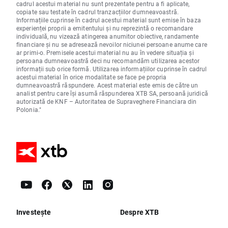
cadrul acestui material nu sunt prezentate pentru a fi aplicate,
copiate sau testate în cadrul tranzacțiilor dumneavoastră.
Informațiile cuprinse în cadrul acestui material sunt emise în baza
experienței proprii a emitentului și nu reprezintă o recomandare
individuală, nu vizează atingerea anumitor obiective, randamente
financiare și nu se adresează nevoilor niciunei persoane anume care
ar primi-o. Premisele acestui material nu au în vedere situația și
persoana dumneavoastră deci nu recomandăm utilizarea acestor
informații sub orice formă. Utilizarea informațiilor cuprinse în cadrul
acestui material în orice modalitate se face pe propria
dumneavoastră răspundere. Acest material este emis de către un
analist pentru care își asumă răspunderea XTB SA, persoană juridică
autorizată de KNF – Autoritatea de Supraveghere Financiara din
Polonia."
Investește
Despre XTB