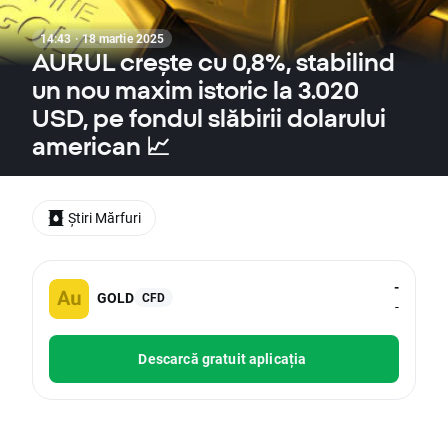
14:43 · 18 martie 2025
AURUL crește cu 0,8%, stabilind
un nou maxim istoric la 3.020
USD, pe fondul slăbirii dolarului
american 📈
Știri Mărfuri
-
GOLD
CFD
-
Descarcă gratuit aplicația