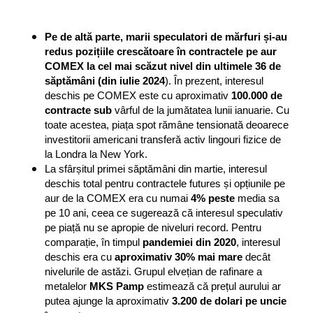
Pe de altă parte, marii speculatori de mărfuri și-au 
redus pozițiile crescătoare în contractele pe aur 
COMEX la cel mai scăzut nivel din ultimele 36 de 
săptămâni (din iulie 2024
). În prezent, interesul 
deschis pe COMEX este cu aproximativ 
100.000 de 
contracte sub
 vârful de la jumătatea lunii ianuarie. Cu 
toate acestea, piața spot rămâne tensionată deoarece 
investitorii americani transferă activ lingouri fizice de 
la Londra la New York.
La sfârșitul primei săptămâni din martie, interesul 
deschis total pentru contractele futures și opțiunile pe 
aur de la COMEX era cu numai 
4% peste
 media sa 
pe 10 ani, ceea ce sugerează că interesul speculativ 
pe piață nu se apropie de niveluri record. Pentru 
comparație, în timpul 
pandemiei din 2020
, interesul 
deschis era cu 
aproximativ 30% mai mare
 decât 
nivelurile de astăzi. Grupul elvețian de rafinare a 
metalelor 
MKS Pamp
 estimează că prețul aurului ar 
putea ajunge la aproximativ 
3.200 de dolari pe uncie