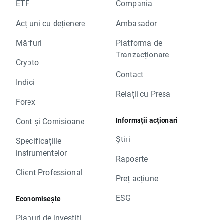
ETF
Compania
Acțiuni cu dețienere
Ambasador
Mărfuri
Platforma de
Tranzacționare
Crypto
Contact
Indici
Relații cu Presa
Forex
Informații acționari
Cont și Comisioane
Știri
Specificațiile
instrumentelor
Rapoarte
Client Professional
Preț acțiune
ESG
Economisește
Planuri de Investiții