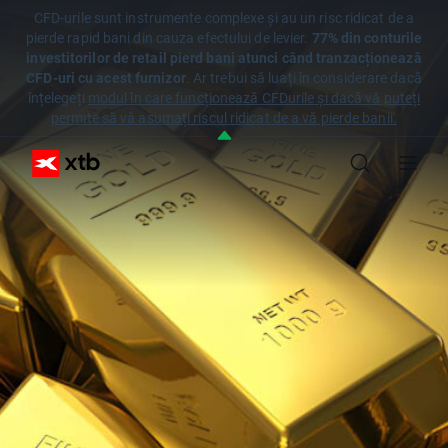
CFD-urile sunt instrumente complexe și au un risc ridicat de a
pierde rapid bani din cauza efectului de levier.
77% din conturile
investitorilor de retail pierd bani atunci când tranzacționează
CFD-uri cu acest furnizor
. Ar trebui să luați în considerare dacă
înțelegeți
modul în care funcționează CFDurile și dacă vă puteți
permite să vă asumați riscul ridicat de a vă pierde banii.