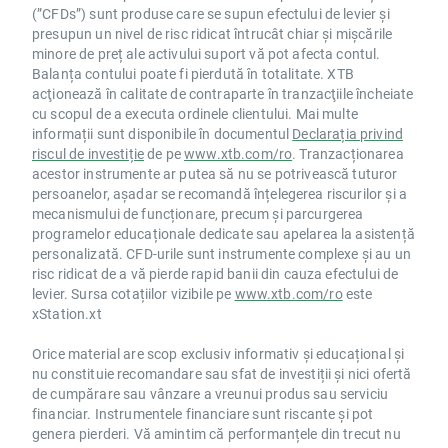
(”CFDs”) sunt produse care se supun efectului de levier și
presupun un nivel de risc ridicat întrucât chiar și mișcările
minore de preț ale activului suport vă pot afecta contul.
Balanța contului poate fi pierdută în totalitate. XTB
acţionează în calitate de contraparte în tranzacţiile încheiate
cu scopul de a executa ordinele clientului. Mai multe
informații sunt disponibile în documentul
Declarația privind
riscul de investiție
de pe
www.xtb.com/ro
. Tranzacționarea
acestor instrumente ar putea să nu se potrivească tuturor
persoanelor, așadar se recomandă înțelegerea riscurilor și a
mecanismului de funcționare, precum și parcurgerea
programelor educaționale dedicate sau apelarea la asistență
personalizată. CFD-urile sunt instrumente complexe și au un
risc ridicat de a vă pierde rapid banii din cauza efectului de
levier. Sursa cotațiilor vizibile pe
www.xtb.com/ro
este
xStation.xt
Orice material are scop exclusiv informativ și educațional și
nu constituie recomandare sau sfat de investiții și nici ofertă
de cumpărare sau vânzare a vreunui produs sau serviciu
financiar. Instrumentele financiare sunt riscante și pot
genera pierderi. Vă amintim că performanțele din trecut nu