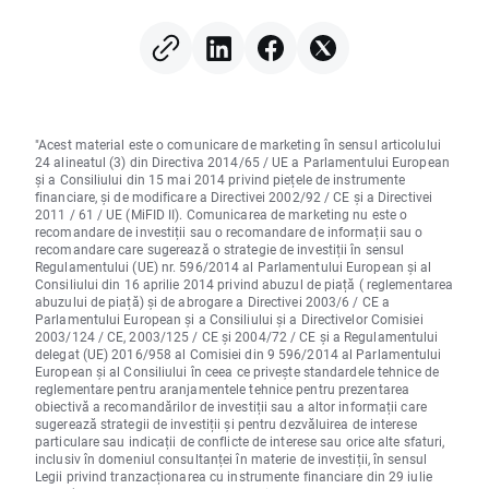
centrul atenției
"Acest material este o comunicare de marketing în sensul articolului
24 alineatul (3) din Directiva 2014/65 / UE a Parlamentului European
și a Consiliului din 15 mai 2014 privind piețele de instrumente
financiare, și de modificare a Directivei 2002/92 / CE și a Directivei
2011 / 61 / UE (MiFID II). Comunicarea de marketing nu este o
recomandare de investiții sau o recomandare de informații sau o
recomandare care sugerează o strategie de investiții în sensul
Regulamentului (UE) nr. 596/2014 al Parlamentului European și al
Consiliului din 16 aprilie 2014 privind abuzul de piață ( reglementarea
abuzului de piață) și de abrogare a Directivei 2003/6 / CE a
Parlamentului European și a Consiliului și a Directivelor Comisiei
2003/124 / CE, 2003/125 / CE și 2004/72 / CE și a Regulamentului
delegat (UE) 2016/958 al Comisiei din 9 596/2014 al Parlamentului
European și al Consiliului în ceea ce privește standardele tehnice de
reglementare pentru aranjamentele tehnice pentru prezentarea
obiectivă a recomandărilor de investiții sau a altor informații care
sugerează strategii de investiții și pentru dezvăluirea de interese
particulare sau indicații de conflicte de interese sau orice alte sfaturi,
inclusiv în domeniul consultanței în materie de investiții, în sensul
Legii privind tranzacționarea cu instrumente financiare din 29 iulie