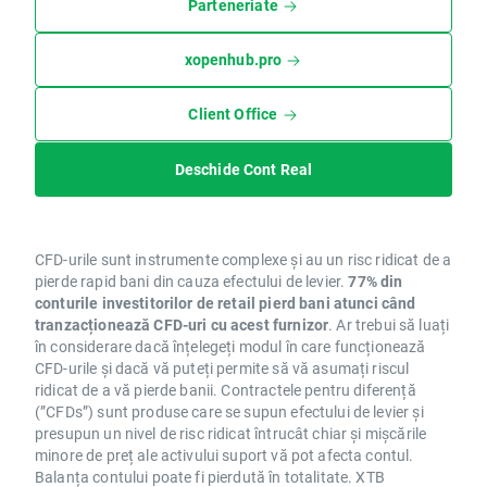
Parteneriate
xopenhub.pro
Client Office
Deschide Cont Real
CFD-urile sunt instrumente complexe și au un risc ridicat de a
pierde rapid bani din cauza efectului de levier.
77% din
conturile investitorilor de retail pierd bani atunci când
tranzacționează CFD-uri cu acest furnizor
. Ar trebui să luați
în considerare dacă înțelegeți modul în care funcționează
CFD-urile și dacă vă puteți permite să vă asumați riscul
ridicat de a vă pierde banii. Contractele pentru diferență
(”CFDs”) sunt produse care se supun efectului de levier și
presupun un nivel de risc ridicat întrucât chiar și mișcările
minore de preț ale activului suport vă pot afecta contul.
Balanța contului poate fi pierdută în totalitate. XTB