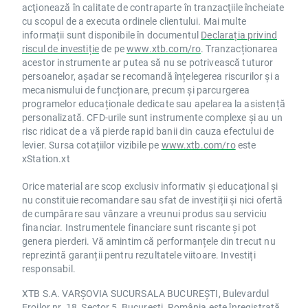
acţionează în calitate de contraparte în tranzacţiile încheiate
cu scopul de a executa ordinele clientului. Mai multe
informații sunt disponibile în documentul
Declarația privind
riscul de investiție
de pe
www.xtb.com/ro
. Tranzacționarea
acestor instrumente ar putea să nu se potrivească tuturor
persoanelor, așadar se recomandă înțelegerea riscurilor și a
mecanismului de funcționare, precum și parcurgerea
programelor educaționale dedicate sau apelarea la asistență
personalizată. CFD-urile sunt instrumente complexe și au un
risc ridicat de a vă pierde rapid banii din cauza efectului de
levier. Sursa cotațiilor vizibile pe
www.xtb.com/ro
este
xStation.xt
Orice material are scop exclusiv informativ și educațional și
nu constituie recomandare sau sfat de investiții și nici ofertă
de cumpărare sau vânzare a vreunui produs sau serviciu
financiar. Instrumentele financiare sunt riscante și pot
genera pierderi. Vă amintim că performanțele din trecut nu
reprezintă garanții pentru rezultatele viitoare. Investiți
responsabil.
XTB S.A. VARȘOVIA SUCURSALA BUCUREȘTI, Bulevardul
Eroilor nr. 18, Sector 5, București, România este înregistrată