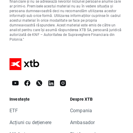
financiare și nu se adresează nevoilor niciunei persoane anume care
ar primi-o. Premisele acestui material nu au în vedere situația și
persoana dumneavoastră deci nu recomandăm utilizarea acestor
informații sub orice formă. Utilizarea informațiilor cuprinse în cadrul
acestui material în orice modalitate se face pe propria
dumneavoastră răspundere. Acest material este emis de către un
analist pentru care își asumă răspunderea XTB SA, persoană juridică
autorizată de KNF – Autoritatea de Supraveghere Financiara din
Polonia."
Investește
Despre XTB
ETF
Compania
Acțiuni cu dețienere
Ambasador