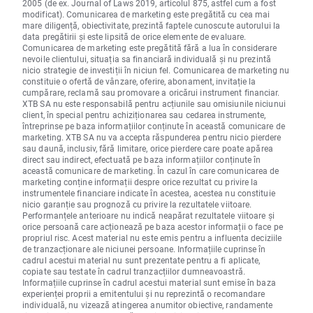
2005 (de ex. Journal of Laws 2019, articolul 875, astfel cum a fost
modificat). Comunicarea de marketing este pregătită cu cea mai
mare diligență, obiectivitate, prezintă faptele cunoscute autorului la
data pregătirii și este lipsită de orice elemente de evaluare.
Comunicarea de marketing este pregătită fără a lua în considerare
nevoile clientului, situația sa financiară individuală și nu prezintă
nicio strategie de investiții în niciun fel. Comunicarea de marketing nu
constituie o ofertă de vânzare, oferire, abonament, invitație la
cumpărare, reclamă sau promovare a oricărui instrument financiar.
XTB SA nu este responsabilă pentru acțiunile sau omisiunile niciunui
client, în special pentru achiziționarea sau cedarea instrumente,
întreprinse pe baza informațiilor conținute în această comunicare de
marketing. XTB SA nu va accepta răspunderea pentru nicio pierdere
sau daună, inclusiv, fără limitare, orice pierdere care poate apărea
direct sau indirect, efectuată pe baza informațiilor conținute în
această comunicare de marketing. În cazul în care comunicarea de
marketing conține informații despre orice rezultat cu privire la
instrumentele financiare indicate în acestea, acestea nu constituie
nicio garanție sau prognoză cu privire la rezultatele viitoare.
Performanțele anterioare nu indică neapărat rezultatele viitoare și
orice persoană care acționează pe baza acestor informații o face pe
propriul risc. Acest material nu este emis pentru a influenta deciziile
de tranzacționare ale niciunei persoane. Informațiile cuprinse în
cadrul acestui material nu sunt prezentate pentru a fi aplicate,
copiate sau testate în cadrul tranzacțiilor dumneavoastră.
Informațiile cuprinse în cadrul acestui material sunt emise în baza
experienței proprii a emitentului și nu reprezintă o recomandare
individuală, nu vizează atingerea anumitor obiective, randamente