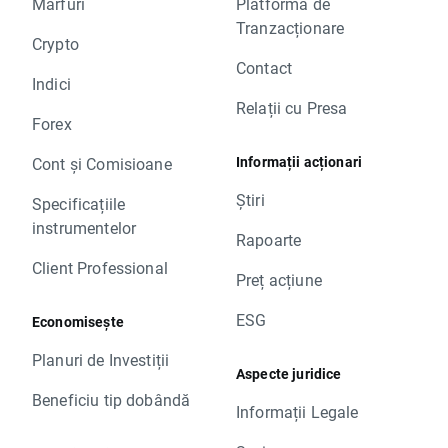
Mărfuri
Platforma de
Tranzacționare
Crypto
Contact
Indici
Relații cu Presa
Forex
Informații acționari
Cont și Comisioane
Știri
Specificațiile
instrumentelor
Rapoarte
Client Professional
Preț acțiune
ESG
Economisește
Planuri de Investiții
Aspecte juridice
Beneficiu tip dobândă
Informații Legale