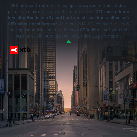
CFD-urile sunt instrumente complexe și au un risc ridicat de a
pierde rapid bani din cauza efectului de levier.
77% din conturile
investitorilor de retail pierd bani atunci când tranzacționează
CFD-uri cu acest furnizor
. Ar trebui să luați în considerare dacă
înțelegeți
modul în care funcționează CFDurile și dacă vă puteți
permite să vă asumați riscul ridicat de a vă pierde banii.