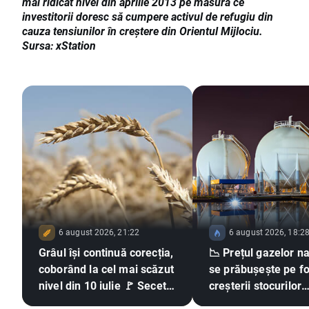
mai ridicat nivel din aprilie 2013 pe măsură ce
investitorii doresc să cumpere activul de refugiu din
cauza tensiunilor în creștere din Orientul Mijlociu.
Sursa: xStation
6 august 2026, 21:22
6 august 2026, 18:2
Grâul își continuă corecția,
📉 Prețul gazelor n
coborând la cel mai scăzut
se prăbușește pe f
nivel din 10 iulie 🚩 Seceta,
creșterii stocurilor
El Niño și Marea Neagră în
raportate de EIA d