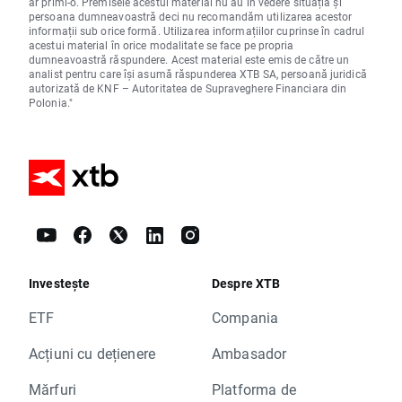
ar primi-o. Premisele acestui material nu au în vedere situația și
persoana dumneavoastră deci nu recomandăm utilizarea acestor
informații sub orice formă. Utilizarea informațiilor cuprinse în cadrul
acestui material în orice modalitate se face pe propria
dumneavoastră răspundere. Acest material este emis de către un
analist pentru care își asumă răspunderea XTB SA, persoană juridică
autorizată de KNF – Autoritatea de Supraveghere Financiara din
Polonia."
Investește
Despre XTB
ETF
Compania
Acțiuni cu dețienere
Ambasador
Mărfuri
Platforma de