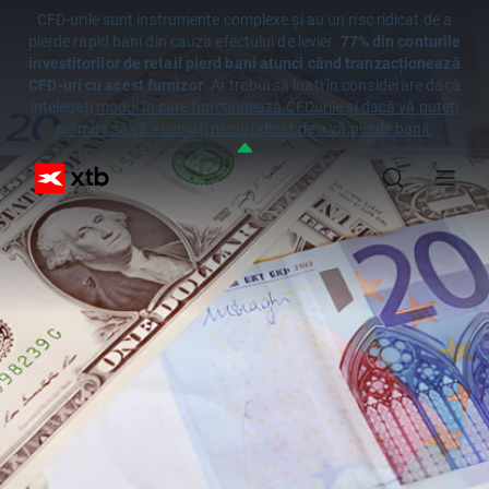
CFD-urile sunt instrumente complexe și au un risc ridicat de a
pierde rapid bani din cauza efectului de levier.
77% din conturile
investitorilor de retail pierd bani atunci când tranzacționează
CFD-uri cu acest furnizor
. Ar trebui să luați în considerare dacă
înțelegeți
modul în care funcționează CFDurile și dacă vă puteți
permite să vă asumați riscul ridicat de a vă pierde banii.