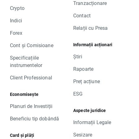
Tranzacționare
Crypto
Contact
Indici
Relații cu Presa
Forex
Informații acționari
Cont și Comisioane
Știri
Specificațiile
instrumentelor
Rapoarte
Client Professional
Preț acțiune
ESG
Economisește
Planuri de Investiții
Aspecte juridice
Beneficiu tip dobândă
Informații Legale
Sesizare
Card și plăți