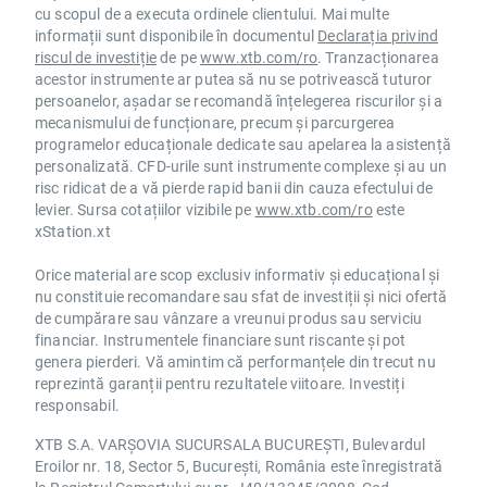
cu scopul de a executa ordinele clientului. Mai multe
informații sunt disponibile în documentul
Declarația privind
riscul de investiție
de pe
www.xtb.com/ro
. Tranzacționarea
acestor instrumente ar putea să nu se potrivească tuturor
persoanelor, așadar se recomandă înțelegerea riscurilor și a
mecanismului de funcționare, precum și parcurgerea
programelor educaționale dedicate sau apelarea la asistență
personalizată. CFD-urile sunt instrumente complexe și au un
risc ridicat de a vă pierde rapid banii din cauza efectului de
levier. Sursa cotațiilor vizibile pe
www.xtb.com/ro
este
xStation.xt
Orice material are scop exclusiv informativ și educațional și
nu constituie recomandare sau sfat de investiții și nici ofertă
de cumpărare sau vânzare a vreunui produs sau serviciu
financiar. Instrumentele financiare sunt riscante și pot
genera pierderi. Vă amintim că performanțele din trecut nu
reprezintă garanții pentru rezultatele viitoare. Investiți
responsabil.
XTB S.A. VARȘOVIA SUCURSALA BUCUREȘTI, Bulevardul
Eroilor nr. 18, Sector 5, București, România este înregistrată