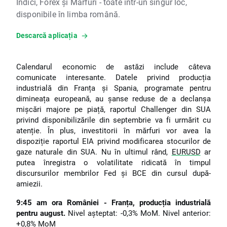
Indici, Forex și Mărfuri - toate într-un singur loc,
disponibile în limba română.
Descarcă aplicația
Calendarul economic de astăzi include câteva
comunicate interesante. Datele privind producția
industrială din Franța și Spania, programate pentru
dimineața europeană, au șanse reduse de a declanșa
mișcări majore pe piață, raportul Challenger din SUA
privind disponibilizările din septembrie va fi urmărit cu
atenție. În plus, investitorii în mărfuri vor avea la
dispoziție raportul EIA privind modificarea stocurilor de
gaze naturale din SUA. Nu în ultimul rând,
EURUSD
ar
putea înregistra o volatilitate ridicată în timpul
discursurilor membrilor Fed și BCE din cursul după-
amiezii.
9:45 am ora României - Franța, producția industrială
pentru august.
Nivel așteptat: -0,3% MoM. Nivel anterior:
+0,8% MoM