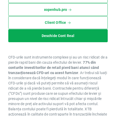
xopenhub.pro
Client Office
Deschide Cont Real
CFD-urile sunt instrumente complexe și au un risc ridicat de a
pierde rapid bani din cauza efectului de levier.
77% din
conturile investitorilor de retail pierd bani atunci când
tranzacționează CFD-uri cu acest furnizor
. Ar trebui să luați
în considerare dacă înțelegeți modul în care funcționează
CFD-urile și dacă vă puteți permite să vă asumați riscul
ridicat de a vă pierde banii. Contractele pentru diferență
(”CFDs”) sunt produse care se supun efectului de levier și
presupun un nivel de risc ridicat întrucât chiar și mișcările
minore de preț ale activului suport vă pot afecta contul.
Balanța contului poate fi pierdută în totalitate. XTB
acţionează în calitate de contraparte în tranzacţiile încheiate