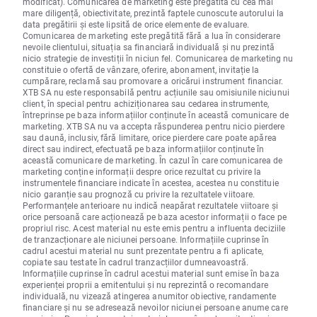
modificat). Comunicarea de marketing este pregătită cu cea mai
mare diligență, obiectivitate, prezintă faptele cunoscute autorului la
data pregătirii și este lipsită de orice elemente de evaluare.
Comunicarea de marketing este pregătită fără a lua în considerare
nevoile clientului, situația sa financiară individuală și nu prezintă
nicio strategie de investiții în niciun fel. Comunicarea de marketing nu
constituie o ofertă de vânzare, oferire, abonament, invitație la
cumpărare, reclamă sau promovare a oricărui instrument financiar.
XTB SA nu este responsabilă pentru acțiunile sau omisiunile niciunui
client, în special pentru achiziționarea sau cedarea instrumente,
întreprinse pe baza informațiilor conținute în această comunicare de
marketing. XTB SA nu va accepta răspunderea pentru nicio pierdere
sau daună, inclusiv, fără limitare, orice pierdere care poate apărea
direct sau indirect, efectuată pe baza informațiilor conținute în
această comunicare de marketing. În cazul în care comunicarea de
marketing conține informații despre orice rezultat cu privire la
instrumentele financiare indicate în acestea, acestea nu constituie
nicio garanție sau prognoză cu privire la rezultatele viitoare.
Performanțele anterioare nu indică neapărat rezultatele viitoare și
orice persoană care acționează pe baza acestor informații o face pe
propriul risc. Acest material nu este emis pentru a influenta deciziile
de tranzacționare ale niciunei persoane. Informațiile cuprinse în
cadrul acestui material nu sunt prezentate pentru a fi aplicate,
copiate sau testate în cadrul tranzacțiilor dumneavoastră.
Informațiile cuprinse în cadrul acestui material sunt emise în baza
experienței proprii a emitentului și nu reprezintă o recomandare
individuală, nu vizează atingerea anumitor obiective, randamente
financiare și nu se adresează nevoilor niciunei persoane anume care