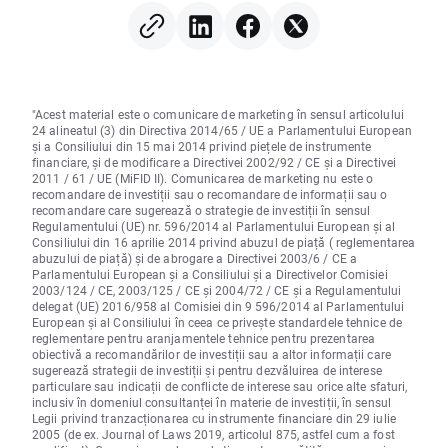
"Acest material este o comunicare de marketing în sensul articolului
24 alineatul (3) din Directiva 2014/65 / UE a Parlamentului European
și a Consiliului din 15 mai 2014 privind piețele de instrumente
financiare, și de modificare a Directivei 2002/92 / CE și a Directivei
2011 / 61 / UE (MiFID II). Comunicarea de marketing nu este o
recomandare de investiții sau o recomandare de informații sau o
recomandare care sugerează o strategie de investiții în sensul
Regulamentului (UE) nr. 596/2014 al Parlamentului European și al
Consiliului din 16 aprilie 2014 privind abuzul de piață ( reglementarea
abuzului de piață) și de abrogare a Directivei 2003/6 / CE a
Parlamentului European și a Consiliului și a Directivelor Comisiei
2003/124 / CE, 2003/125 / CE și 2004/72 / CE și a Regulamentului
delegat (UE) 2016/958 al Comisiei din 9 596/2014 al Parlamentului
European și al Consiliului în ceea ce privește standardele tehnice de
reglementare pentru aranjamentele tehnice pentru prezentarea
obiectivă a recomandărilor de investiții sau a altor informații care
sugerează strategii de investiții și pentru dezvăluirea de interese
particulare sau indicații de conflicte de interese sau orice alte sfaturi,
inclusiv în domeniul consultanței în materie de investiții, în sensul
Legii privind tranzacționarea cu instrumente financiare din 29 iulie
2005 (de ex. Journal of Laws 2019, articolul 875, astfel cum a fost