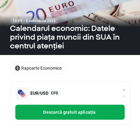
10:09 · 5 octombrie 2023
Calendarul economic: Datele
privind piața muncii din SUA în
centrul atenției
Rapoarte Economice
-
EUR/USD
CFD
-
Descarcă gratuit aplicația