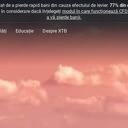
at de a pierde rapid bani din cauza efectului de levier.
77% din c
ți în considerare dacă înțelegeți
modul în care funcționează CFDur
a vă pierde banii.
lăți
Educație
Despre XTB