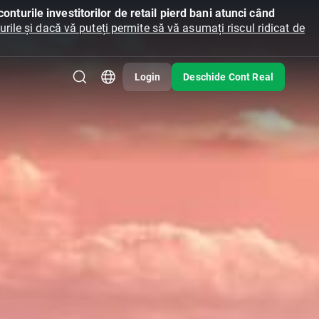
onturile investitorilor de retail pierd bani atunci când
ile și dacă vă puteți permite să vă asumați riscul ridicat de
Login
Deschide Cont Real