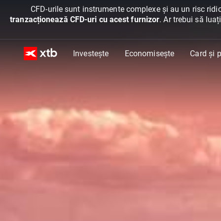
CFD-urile sunt instrumente complexe și au un risc ridic
tranzacționează CFD-uri cu acest furnizor
. Ar trebui să lua
Investește
Economisește
Card și p