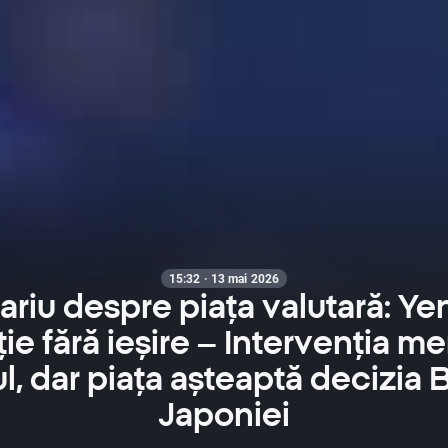
15:32 · 13 mai 2026
iu despre piața valutară: Yen
ție fără ieșire – Intervenția m
l, dar piața așteaptă decizia 
Japoniei