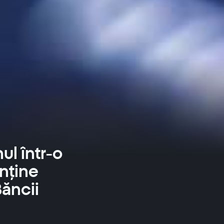
ul într-o
enține
Băncii