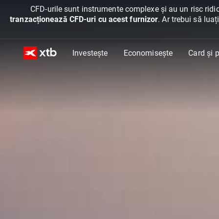
CFD-urile sunt instrumente complexe și au un risc ridic
tranzacționează CFD-uri cu acest furnizor
. Ar trebui să lua
Investește
Economisește
Card și p