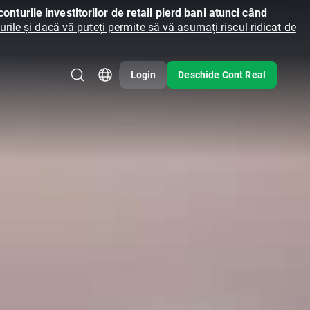
onturile investitorilor de retail pierd bani atunci când
ile și dacă vă puteți permite să vă asumați riscul ridicat de
Login
Deschide Cont Real