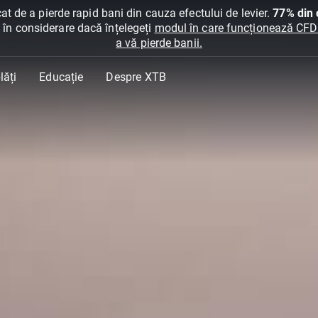
at de a pierde rapid bani din cauza efectului de levier.
77% din c
ți în considerare dacă înțelegeți
modul în care funcționează CFDur
a vă pierde banii.
lăți
Educație
Despre XTB