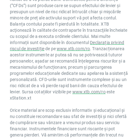
(”CFDs”) sunt produse care se supun efectului de levier și
presupun un nivel de risc ridicat întrucât chiar și mișcările
minore de preț ale activului suport vă pot afecta contul.
Balanța contului poate fi pierdută în totalitate. XTB
acţionează în calitate de contraparte în tranzacţiile încheiate
cu scopul de a executa ordinele clientului. Mai multe
informații sunt disponibile în documentul
Declarația privind
riscul de investiție
de pe
www.xtb.com/ro
. Tranzacționarea
acestor instrumente ar putea să nu se potrivească tuturor
persoanelor, așadar se recomandă înțelegerea riscurilor și a
mecanismului de funcționare, precum și parcurgerea
programelor educaționale dedicate sau apelarea la asistență
personalizată. CFD-urile sunt instrumente complexe și au un
risc ridicat de a vă pierde rapid banii din cauza efectului de
levier. Sursa cotațiilor vizibile pe
www.xtb.com/ro
este
xStation.xt
Orice material are scop exclusiv informativ și educațional și
nu constituie recomandare sau sfat de investiții și nici ofertă
de cumpărare sau vânzare a vreunui produs sau serviciu
financiar. Instrumentele financiare sunt riscante și pot
genera pierderi. Vă amintim că performanțele din trecut nu