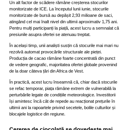
Un alt factor de scădere rămâne creșterea stocurilor 
monitorizate de ICE. La începutul lunii iunie, stocurile 
monitorizate de bursă au depășit 2,93 milioane de saci, 
atingând cel mai înalt nivel din ultimii aproximativ 1,75 ani. 
Pentru mulți participanți la piață, acest lucru a semnalat că 
presiunile asupra ofertei se atenuau treptat.
În același timp, unii analiști susțin că stocurile mai mari nu 
rezolvă automat provocările structurale ale pieței. 
Producția de cacao rămâne foarte concentrată din punct 
de vedere geografic, majoritatea ofertei globale provenind 
de la doar câteva țări din Africa de Vest.
În practică, acest lucru înseamnă că, chiar dacă stocurile 
se refac temporar, piața rămâne extrem de vulnerabilă la 
perturbările legate de condițiile meteorologice. Investitorii 
își amintesc încă cât de repede au reacționat prețurile în 
ultimii ani la rapoartele privind secetele, bolile culturilor și 
blocajele logistice din regiune.
Cererea de ciocolată se dovedește mai 