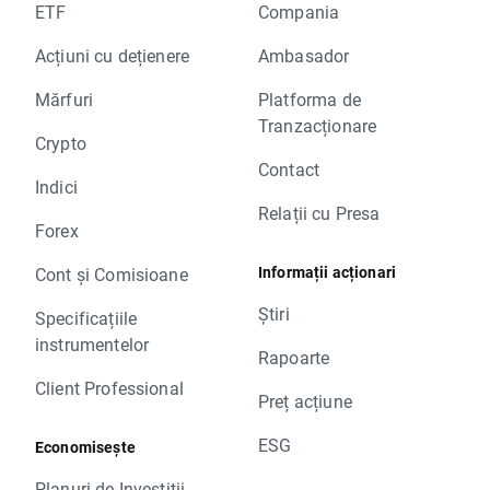
ETF
Compania
Acțiuni cu dețienere
Ambasador
Mărfuri
Platforma de
Tranzacționare
Crypto
Contact
Indici
Relații cu Presa
Forex
Informații acționari
Cont și Comisioane
Știri
Specificațiile
instrumentelor
Rapoarte
Client Professional
Preț acțiune
ESG
Economisește
Planuri de Investiții