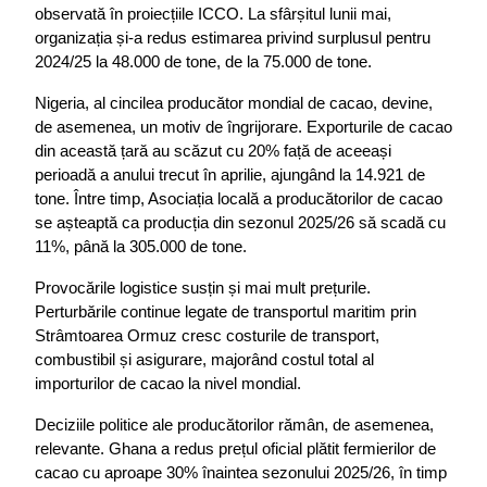
observată în proiecțiile ICCO. La sfârșitul lunii mai, 
organizația și-a redus estimarea privind surplusul pentru 
2024/25 la 48.000 de tone, de la 75.000 de tone.
Nigeria, al cincilea producător mondial de cacao, devine, 
de asemenea, un motiv de îngrijorare. Exporturile de cacao 
din această țară au scăzut cu 20% față de aceeași 
perioadă a anului trecut în aprilie, ajungând la 14.921 de 
tone. Între timp, Asociația locală a producătorilor de cacao 
se așteaptă ca producția din sezonul 2025/26 să scadă cu 
11%, până la 305.000 de tone.
Provocările logistice susțin și mai mult prețurile. 
Perturbările continue legate de transportul maritim prin 
Strâmtoarea Ormuz cresc costurile de transport, 
combustibil și asigurare, majorând costul total al 
importurilor de cacao la nivel mondial.
Deciziile politice ale producătorilor rămân, de asemenea, 
relevante. Ghana a redus prețul oficial plătit fermierilor de 
cacao cu aproape 30% înaintea sezonului 2025/26, în timp 