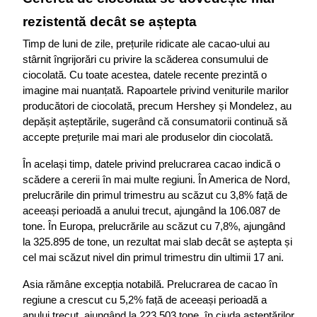
rezistentă decât se aștepta
Timp de luni de zile, prețurile ridicate ale cacao-ului au 
stârnit îngrijorări cu privire la scăderea consumului de 
ciocolată. Cu toate acestea, datele recente prezintă o 
imagine mai nuanțată. Rapoartele privind veniturile marilor 
producători de ciocolată, precum Hershey și Mondelez, au 
depășit așteptările, sugerând că consumatorii continuă să 
accepte prețurile mai mari ale produselor din ciocolată.
În același timp, datele privind prelucrarea cacao indică o 
scădere a cererii în mai multe regiuni. În America de Nord, 
prelucrările din primul trimestru au scăzut cu 3,8% față de 
aceeași perioadă a anului trecut, ajungând la 106.087 de 
tone. În Europa, prelucrările au scăzut cu 7,8%, ajungând 
la 325.895 de tone, un rezultat mai slab decât se aștepta și 
cel mai scăzut nivel din primul trimestru din ultimii 17 ani.
Asia rămâne excepția notabilă. Prelucrarea de cacao în 
regiune a crescut cu 5,2% față de aceeași perioadă a 
anului trecut, ajungând la 223.503 tone, în ciuda așteptărilor 