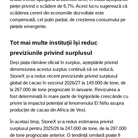
pieței privind o scădere de 6,7%. Acest lucru sugerează că 
scăderea cererii din economiile dezvoltate este 
compensată, cel puțin parțial, de creșterea consumului pe 
piețele emergente.
Tot mai multe instituții își reduc 
previziunile privind surplusul
Deși piața rămâne oficial în surplus, așteptările privind 
dimensiunea acestui surplus continuă să se reducă. 
StoneX și-a redus recent previziunile privind surplusul 
global de cacao în sezonul 2026/27 la 149.000 de tone, de 
la 267.000 de tone prognozate în ianuarie. Revizuirea a 
fost determinată în mare parte de îngrijorările crescânde cu 
privire la impactul potențial al fenomenului El Niño asupra 
producției de cacao din Africa de Vest.
În același timp, StoneX și-a redus estimarea privind 
surplusul pentru 2025/26 la 247.000 de tone, de la 287.000 
de tone prognozate anterior. O tendință similară poate fi 