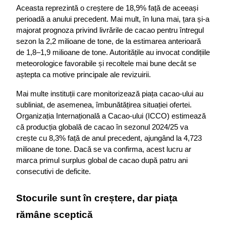
Aceasta reprezintă o creștere de 18,9% față de aceeași 
perioadă a anului precedent. Mai mult, în luna mai, țara și-a 
majorat prognoza privind livrările de cacao pentru întregul 
sezon la 2,2 milioane de tone, de la estimarea anterioară 
de 1,8–1,9 milioane de tone. Autoritățile au invocat condițiile 
meteorologice favorabile și recoltele mai bune decât se 
aștepta ca motive principale ale revizuirii.
Mai multe instituții care monitorizează piața cacao-ului au 
subliniat, de asemenea, îmbunătățirea situației ofertei. 
Organizația Internațională a Cacao-ului (ICCO) estimează 
că producția globală de cacao în sezonul 2024/25 va 
crește cu 8,3% față de anul precedent, ajungând la 4,723 
milioane de tone. Dacă se va confirma, acest lucru ar 
marca primul surplus global de cacao după patru ani 
consecutivi de deficite.
Stocurile sunt în creștere, dar piața 
rămâne sceptică