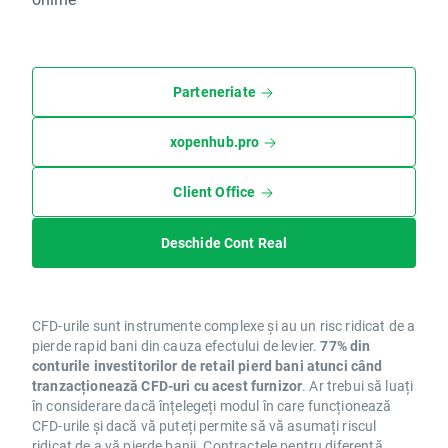
Parteneriate
xopenhub.pro
Client Office
Deschide Cont Real
CFD-urile sunt instrumente complexe și au un risc ridicat de a
pierde rapid bani din cauza efectului de levier.
77% din
conturile investitorilor de retail pierd bani atunci când
tranzacționează CFD-uri cu acest furnizor
. Ar trebui să luați
în considerare dacă înțelegeți modul în care funcționează
CFD-urile și dacă vă puteți permite să vă asumați riscul
ridicat de a vă pierde banii. Contractele pentru diferență