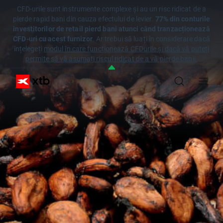
CFD-urile sunt instrumente complexe și au un risc ridicat de a
pierde rapid bani din cauza efectului de levier.
77% din conturile
investitorilor de retail pierd bani atunci când tranzacționează
CFD-uri cu acest furnizor
. Ar trebui să luați în considerare dacă
înțelegeți
modul în care funcționează CFDurile și dacă vă puteți
permite să vă asumați riscul ridicat de a vă pierde banii.