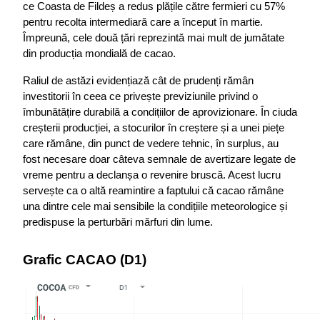
ce Coasta de Fildeș a redus plățile către fermieri cu 57% 
pentru recolta intermediară care a început în martie. 
Împreună, cele două țări reprezintă mai mult de jumătate 
din producția mondială de cacao.
Raliul de astăzi evidențiază cât de prudenți rămân 
investitorii în ceea ce privește previziunile privind o 
îmbunătățire durabilă a condițiilor de aprovizionare. În ciuda 
creșterii producției, a stocurilor în creștere și a unei piețe 
care rămâne, din punct de vedere tehnic, în surplus, au 
fost necesare doar câteva semnale de avertizare legate de 
vreme pentru a declanșa o revenire bruscă. Acest lucru 
servește ca o altă reamintire a faptului că cacao rămâne 
una dintre cele mai sensibile la condițiile meteorologice și 
predispuse la perturbări mărfuri din lume.
Grafic CACAO (D1)