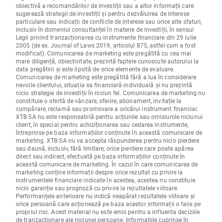
obiectivă a recomandărilor de investiții sau a altor informații care
sugerează strategii de investiții și pentru dezvăluirea de interese
particulare sau indicații de conflicte de interese sau orice alte sfaturi,
inclusiv în domeniul consultanței în materie de investiții, în sensul
Legii privind tranzacționarea cu instrumente financiare din 29 iulie
2005 (de ex. Journal of Laws 2019, articolul 875, astfel cum a fost
modificat). Comunicarea de marketing este pregătită cu cea mai
mare diligență, obiectivitate, prezintă faptele cunoscute autorului la
data pregătirii și este lipsită de orice elemente de evaluare.
Comunicarea de marketing este pregătită fără a lua în considerare
nevoile clientului, situația sa financiară individuală și nu prezintă
nicio strategie de investiții în niciun fel. Comunicarea de marketing nu
constituie o ofertă de vânzare, oferire, abonament, invitație la
cumpărare, reclamă sau promovare a oricărui instrument financiar.
XTB SA nu este responsabilă pentru acțiunile sau omisiunile niciunui
client, în special pentru achiziționarea sau cedarea instrumente,
întreprinse pe baza informațiilor conținute în această comunicare de
marketing. XTB SA nu va accepta răspunderea pentru nicio pierdere
sau daună, inclusiv, fără limitare, orice pierdere care poate apărea
direct sau indirect, efectuată pe baza informațiilor conținute în
această comunicare de marketing. În cazul în care comunicarea de
marketing conține informații despre orice rezultat cu privire la
instrumentele financiare indicate în acestea, acestea nu constituie
nicio garanție sau prognoză cu privire la rezultatele viitoare.
Performanțele anterioare nu indică neapărat rezultatele viitoare și
orice persoană care acționează pe baza acestor informații o face pe
propriul risc. Acest material nu este emis pentru a influenta deciziile
de tranzacționare ale niciunei persoane. Informațiile cuprinse în