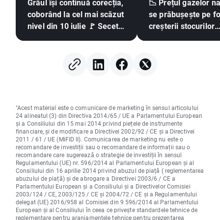
Grâul își continuă corecția,
📉 Prețul gazelor n
coborând la cel mai scăzut
se prăbușește pe f
nivel din 10 iulie 🚩 Seceta,
creșterii stocurilor
El Niño și Marea Neagră în
raportate de EIA d
centrul atenției
"Acest material este o comunicare de marketing în sensul articolului
24 alineatul (3) din Directiva 2014/65 / UE a Parlamentului European
și a Consiliului din 15 mai 2014 privind piețele de instrumente
financiare, și de modificare a Directivei 2002/92 / CE și a Directivei
2011 / 61 / UE (MiFID II). Comunicarea de marketing nu este o
recomandare de investiții sau o recomandare de informații sau o
recomandare care sugerează o strategie de investiții în sensul
Regulamentului (UE) nr. 596/2014 al Parlamentului European și al
Consiliului din 16 aprilie 2014 privind abuzul de piață ( reglementarea
abuzului de piață) și de abrogare a Directivei 2003/6 / CE a
Parlamentului European și a Consiliului și a Directivelor Comisiei
2003/124 / CE, 2003/125 / CE și 2004/72 / CE și a Regulamentului
delegat (UE) 2016/958 al Comisiei din 9 596/2014 al Parlamentului
European și al Consiliului în ceea ce privește standardele tehnice de
reglementare pentru aranjamentele tehnice pentru prezentarea