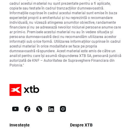
cadrul acestui material nu sunt prezentate pentru a fi aplicate,
copiate sau testate în cadrul tranzacțiilor dumneavoastră.
Informațiile cuprinse în cadrul acestui material sunt emise în baza
experienței proprii a emitentului și nu reprezintă o recomandare
individuală, nu vizează atingerea anumitor obiective, randamente
financiare și nu se adresează nevoilor niciunei persoane anume care
ar primi-o. Premisele acestui material nu au în vedere situația și
persoana dumneavoastră deci nu recomandăm utilizarea acestor
informații sub orice formă. Utilizarea informațiilor cuprinse în cadrul
acestui material în orice modalitate se face pe propria
dumneavoastră răspundere. Acest material este emis de către un
analist pentru care își asumă răspunderea XTB SA, persoană juridică
autorizată de KNF – Autoritatea de Supraveghere Financiara din
Polonia."
Investește
Despre XTB