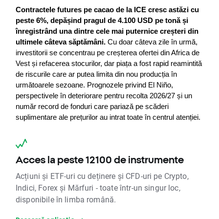
Contractele futures pe cacao de la ICE cresc astăzi cu 
peste 6%, depășind pragul de 4.100 USD pe tonă și 
înregistrând una dintre cele mai puternice creșteri din 
ultimele câteva săptămâni.
 Cu doar câteva zile în urmă, 
investitorii se concentrau pe creșterea ofertei din Africa de 
Vest și refacerea stocurilor, dar piața a fost rapid reamintită 
de riscurile care ar putea limita din nou producția în 
următoarele sezoane. Prognozele privind El Niño, 
perspectivele în deteriorare pentru recolta 2026/27 și un 
număr record de fonduri care pariază pe scăderi 
suplimentare ale prețurilor au intrat toate în centrul atenției.
Acces la peste 12100 de instrumente
Acțiuni și ETF-uri cu deținere și CFD-uri pe Crypto,
Indici, Forex și Mărfuri - toate într-un singur loc,
disponibile în limba română.