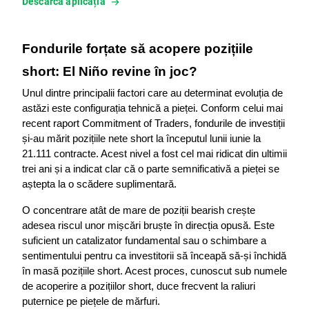
Descarcă aplicația
Fondurile forțate să acopere pozițiile 
short: El Niño revine în joc?
Unul dintre principalii factori care au determinat evoluția de 
astăzi este configurația tehnică a pieței. Conform celui mai 
recent raport Commitment of Traders, fondurile de investiții 
și-au mărit pozițiile nete short la începutul lunii iunie la 
21.111 contracte. Acest nivel a fost cel mai ridicat din ultimii 
trei ani și a indicat clar că o parte semnificativă a pieței se 
aștepta la o scădere suplimentară.
O concentrare atât de mare de poziții bearish crește 
adesea riscul unor mișcări bruște în direcția opusă. Este 
suficient un catalizator fundamental sau o schimbare a 
sentimentului pentru ca investitorii să înceapă să-și închidă 
în masă pozițiile short. Acest proces, cunoscut sub numele 
de acoperire a pozițiilor short, duce frecvent la raliuri 
puternice pe piețele de mărfuri.