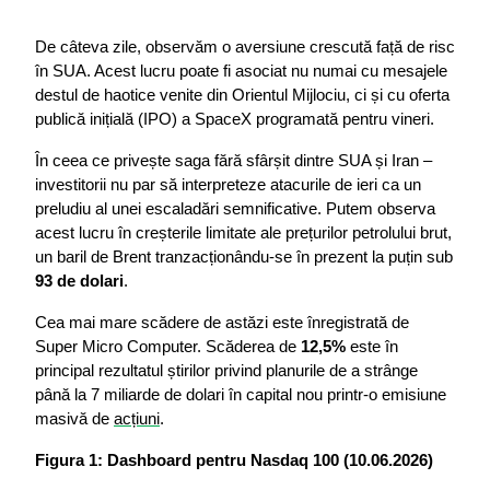
De câteva zile, observăm o aversiune crescută față de risc 
în SUA. Acest lucru poate fi asociat nu numai cu mesajele 
destul de haotice venite din Orientul Mijlociu, ci și cu oferta 
publică inițială (IPO) a SpaceX programată pentru vineri.
În ceea ce privește saga fără sfârșit dintre SUA și Iran – 
investitorii nu par să interpreteze atacurile de ieri ca un 
preludiu al unei escaladări semnificative. Putem observa 
acest lucru în creșterile limitate ale prețurilor petrolului brut, 
un baril de Brent tranzacționându-se în prezent la puțin sub 
93 de dolari
.
Cea mai mare scădere de astăzi este înregistrată de 
Super Micro Computer. Scăderea de 
12,5%
 este în 
principal rezultatul știrilor privind planurile de a strânge 
până la 7 miliarde de dolari în capital nou printr-o emisiune 
masivă de 
acțiuni
.
Figura 1: Dashboard pentru Nasdaq 100 (10.06.2026)