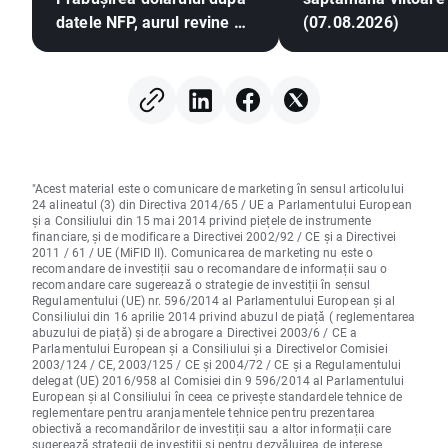
datele NFP, aurul revine pe
(07.08.2026)
un trend ascendent
"Acest material este o comunicare de marketing în sensul articolului
24 alineatul (3) din Directiva 2014/65 / UE a Parlamentului European
și a Consiliului din 15 mai 2014 privind piețele de instrumente
financiare, și de modificare a Directivei 2002/92 / CE și a Directivei
2011 / 61 / UE (MiFID II). Comunicarea de marketing nu este o
recomandare de investiții sau o recomandare de informații sau o
recomandare care sugerează o strategie de investiții în sensul
Regulamentului (UE) nr. 596/2014 al Parlamentului European și al
Consiliului din 16 aprilie 2014 privind abuzul de piață ( reglementarea
abuzului de piață) și de abrogare a Directivei 2003/6 / CE a
Parlamentului European și a Consiliului și a Directivelor Comisiei
2003/124 / CE, 2003/125 / CE și 2004/72 / CE și a Regulamentului
delegat (UE) 2016/958 al Comisiei din 9 596/2014 al Parlamentului
European și al Consiliului în ceea ce privește standardele tehnice de
reglementare pentru aranjamentele tehnice pentru prezentarea
obiectivă a recomandărilor de investiții sau a altor informații care
sugerează strategii de investiții și pentru dezvăluirea de interese