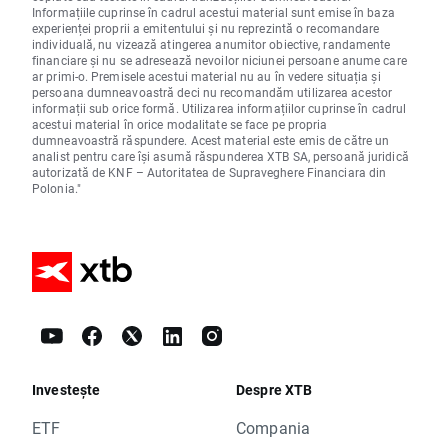
Informațiile cuprinse în cadrul acestui material sunt emise în baza
experienței proprii a emitentului și nu reprezintă o recomandare
individuală, nu vizează atingerea anumitor obiective, randamente
financiare și nu se adresează nevoilor niciunei persoane anume care
ar primi-o. Premisele acestui material nu au în vedere situația și
persoana dumneavoastră deci nu recomandăm utilizarea acestor
informații sub orice formă. Utilizarea informațiilor cuprinse în cadrul
acestui material în orice modalitate se face pe propria
dumneavoastră răspundere. Acest material este emis de către un
analist pentru care își asumă răspunderea XTB SA, persoană juridică
autorizată de KNF – Autoritatea de Supraveghere Financiara din
Polonia."
Investește
Despre XTB
ETF
Compania