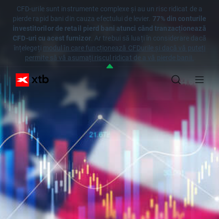
CFD-urile sunt instrumente complexe și au un risc ridicat de a
pierde rapid bani din cauza efectului de levier.
77% din conturile
investitorilor de retail pierd bani atunci când tranzacționează
CFD-uri cu acest furnizor
. Ar trebui să luați în considerare dacă
înțelegeți
modul în care funcționează CFDurile și dacă vă puteți
permite să vă asumați riscul ridicat de a vă pierde banii.