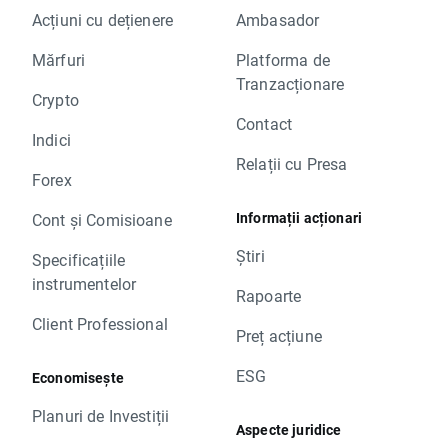
Acțiuni cu dețienere
Ambasador
Mărfuri
Platforma de
Tranzacționare
Crypto
Contact
Indici
Relații cu Presa
Forex
Informații acționari
Cont și Comisioane
Știri
Specificațiile
instrumentelor
Rapoarte
Client Professional
Preț acțiune
ESG
Economisește
Planuri de Investiții
Aspecte juridice