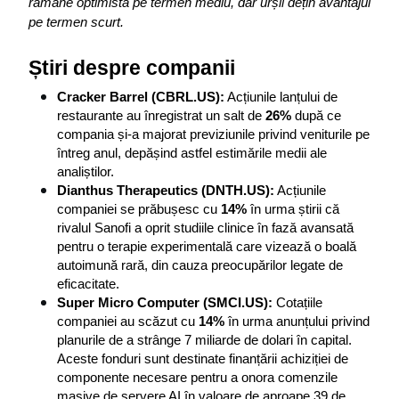
rămâne optimistă pe termen mediu, dar urșii dețin avantajul 
pe termen scurt.
Știri despre companii
Cracker Barrel (CBRL.US):
 Acțiunile lanțului de 
restaurante au înregistrat un salt de 
26%
 după ce 
compania și-a majorat previziunile privind veniturile pe 
întreg anul, depășind astfel estimările medii ale 
analiștilor.
Dianthus Therapeutics (DNTH.US):
 Acțiunile 
companiei se prăbușesc cu 
14%
 în urma știrii că 
rivalul Sanofi a oprit studiile clinice în fază avansată 
pentru o terapie experimentală care vizează o boală 
autoimună rară, din cauza preocupărilor legate de 
eficacitate.
Super Micro Computer (SMCI.US):
 Cotațiile 
companiei au scăzut cu 
14%
 în urma anunțului privind 
planurile de a strânge 7 miliarde de dolari în capital. 
Aceste fonduri sunt destinate finanțării achiziției de 
componente necesare pentru a onora comenzile 
masive de servere AI în valoare de aproape 39 de 