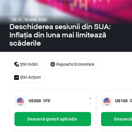
18:14 · 10 iunie 2026
Deschiderea sesiunii din SUA:
Inflația din luna mai limitează
scăderile
Știri Indici
Rapoarte Economice
Știri Acțiuni
-
US500
US100
CFD
-
Descarcă gratuit aplicația
Descarcă 