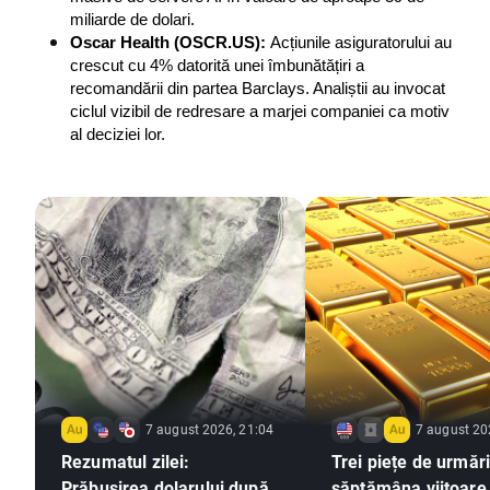
miliarde de dolari.
Oscar Health (OSCR.US): 
Acțiunile asiguratorului au 
crescut cu 4% datorită unei îmbunătățiri a 
recomandării din partea Barclays. Analiștii au invocat 
ciclul vizibil de redresare a marjei companiei ca motiv 
al deciziei lor.
7 august 2026, 21:04
7 august 20
Rezumatul zilei:
Trei piețe de urmări
Prăbușirea dolarului după
săptămâna viitoare