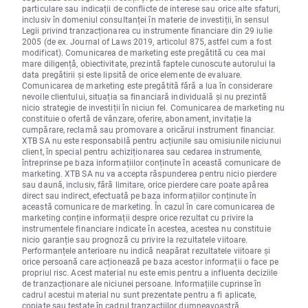
particulare sau indicații de conflicte de interese sau orice alte sfaturi,
inclusiv în domeniul consultanței în materie de investiții, în sensul
Legii privind tranzacționarea cu instrumente financiare din 29 iulie
2005 (de ex. Journal of Laws 2019, articolul 875, astfel cum a fost
modificat). Comunicarea de marketing este pregătită cu cea mai
mare diligență, obiectivitate, prezintă faptele cunoscute autorului la
data pregătirii și este lipsită de orice elemente de evaluare.
Comunicarea de marketing este pregătită fără a lua în considerare
nevoile clientului, situația sa financiară individuală și nu prezintă
nicio strategie de investiții în niciun fel. Comunicarea de marketing nu
constituie o ofertă de vânzare, oferire, abonament, invitație la
cumpărare, reclamă sau promovare a oricărui instrument financiar.
XTB SA nu este responsabilă pentru acțiunile sau omisiunile niciunui
client, în special pentru achiziționarea sau cedarea instrumente,
întreprinse pe baza informațiilor conținute în această comunicare de
marketing. XTB SA nu va accepta răspunderea pentru nicio pierdere
sau daună, inclusiv, fără limitare, orice pierdere care poate apărea
direct sau indirect, efectuată pe baza informațiilor conținute în
această comunicare de marketing. În cazul în care comunicarea de
marketing conține informații despre orice rezultat cu privire la
instrumentele financiare indicate în acestea, acestea nu constituie
nicio garanție sau prognoză cu privire la rezultatele viitoare.
Performanțele anterioare nu indică neapărat rezultatele viitoare și
orice persoană care acționează pe baza acestor informații o face pe
propriul risc. Acest material nu este emis pentru a influenta deciziile
de tranzacționare ale niciunei persoane. Informațiile cuprinse în
cadrul acestui material nu sunt prezentate pentru a fi aplicate,
copiate sau testate în cadrul tranzacțiilor dumneavoastră.