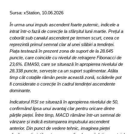
Sursa: xStation, 10.06.2026
În urma unui impuls ascendent foarte puternic, indicele a 
intrat într-o fază de corecție la sfârșitul lunii martie. Prețul a 
coborât sub canalul ascendent pe termen scurt, ceea ce 
reprezintă primul semnal clar al unei slăbiri a tendinței. 
Piața testează în prezent zona de suport de la 28.645 
puncte, care coincide cu nivelul de retragere Fibonacci de 
23,6%. EMA50, care se situează în apropierea nivelului de 
28.338 puncte, servește ca un suport suplimentar. Atâta 
timp cât cotațiile rămân peste această zonă, scăderile pot 
fi considerate o corecție în cadrul tendinței ascendente 
dominante.
Indicatorul RSI se situează în apropierea nivelului de 50, 
confirmând lipsa unui avantaj clar pentru oricare dintre 
părțile pieței. Între timp, MACD rămâne într-un semnal de 
vânzare și indică estomparea impulsului ascendent 
anterior. Din punct de vedere tehnic, imaginea pieței 