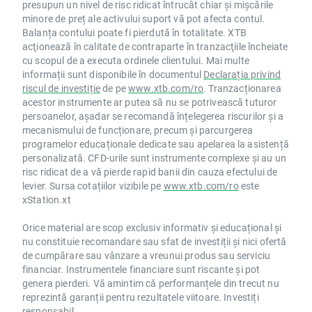
presupun un nivel de risc ridicat întrucât chiar și mișcările
minore de preț ale activului suport vă pot afecta contul.
Balanța contului poate fi pierdută în totalitate. XTB
acţionează în calitate de contraparte în tranzacţiile încheiate
cu scopul de a executa ordinele clientului. Mai multe
informații sunt disponibile în documentul
Declarația privind
riscul de investiție
de pe
www.xtb.com/ro
. Tranzacționarea
acestor instrumente ar putea să nu se potrivească tuturor
persoanelor, așadar se recomandă înțelegerea riscurilor și a
mecanismului de funcționare, precum și parcurgerea
programelor educaționale dedicate sau apelarea la asistență
personalizată. CFD-urile sunt instrumente complexe și au un
risc ridicat de a vă pierde rapid banii din cauza efectului de
levier. Sursa cotațiilor vizibile pe
www.xtb.com/ro
este
xStation.xt
Orice material are scop exclusiv informativ și educațional și
nu constituie recomandare sau sfat de investiții și nici ofertă
de cumpărare sau vânzare a vreunui produs sau serviciu
financiar. Instrumentele financiare sunt riscante și pot
genera pierderi. Vă amintim că performanțele din trecut nu
reprezintă garanții pentru rezultatele viitoare. Investiți
responsabil.