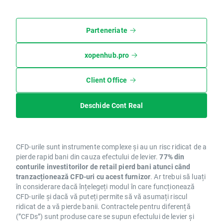
Parteneriate
xopenhub.pro
Client Office
Deschide Cont Real
CFD-urile sunt instrumente complexe și au un risc ridicat de a
pierde rapid bani din cauza efectului de levier.
77% din
conturile investitorilor de retail pierd bani atunci când
tranzacționează CFD-uri cu acest furnizor
. Ar trebui să luați
în considerare dacă înțelegeți modul în care funcționează
CFD-urile și dacă vă puteți permite să vă asumați riscul
ridicat de a vă pierde banii. Contractele pentru diferență
(”CFDs”) sunt produse care se supun efectului de levier și