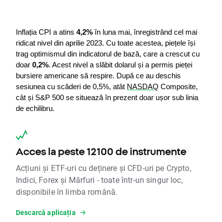
Inflația CPI a atins 
4,2%
 în luna mai, înregistrând cel mai 
ridicat nivel din aprilie 2023. Cu toate acestea, piețele își 
trag optimismul din indicatorul de bază, care a crescut cu 
doar 
0,2%
. Acest nivel a slăbit dolarul și a permis pieței 
bursiere americane să respire. După ce au deschis 
sesiunea cu scăderi de 0,5%, atât 
NASDAQ
 Composite, 
cât și S&P 500 se situează în prezent doar ușor sub linia 
de echilibru.
Acces la peste 12100 de instrumente
Acțiuni și ETF-uri cu deținere și CFD-uri pe Crypto,
Indici, Forex și Mărfuri - toate într-un singur loc,
disponibile în limba română.
Descarcă aplicația