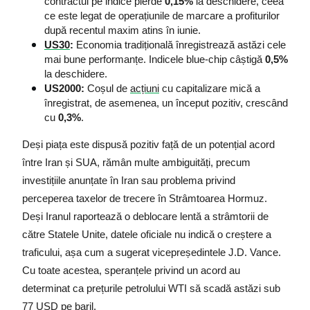
contractul pe indice pierde 
0,15%
 la deschidere, ceea 
ce este legat de operațiunile de marcare a profiturilor 
după recentul maxim atins în iunie.
US30
:
 Economia tradițională înregistrează astăzi cele 
mai bune performanțe. Indicele blue-chip câștigă 
0,5%
la deschidere.
US2000:
 Coșul de 
acțiuni
 cu capitalizare mică a 
înregistrat, de asemenea, un început pozitiv, crescând 
cu 
0,3%
.
Deși piața este dispusă pozitiv față de un potențial acord 
între Iran și SUA, rămân multe ambiguități, precum 
investițiile anunțate în Iran sau problema privind 
perceperea taxelor de trecere în Strâmtoarea Hormuz. 
Deși Iranul raportează o deblocare lentă a strâmtorii de 
către Statele Unite, datele oficiale nu indică o creștere a 
traficului, așa cum a sugerat vicepreședintele J.D. Vance. 
Cu toate acestea, speranțele privind un acord au 
determinat ca prețurile petrolului WTI să scadă astăzi sub 
77 USD pe baril.