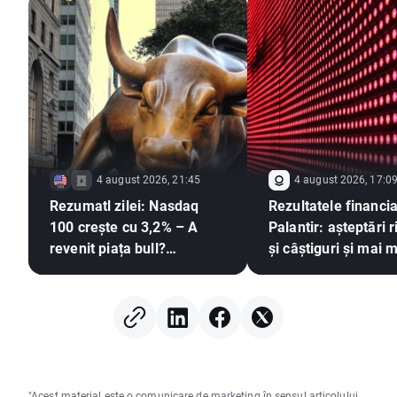
4 august 2026, 21:45
4 august 2026, 17:0
Rezumatl zilei: Nasdaq
Rezultatele financia
100 crește cu 3,2% – A
Palantir: așteptări r
revenit piața bull?
și câștiguri și mai m
(04.08.2026)
"Acest material este o comunicare de marketing în sensul articolului