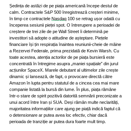
Ședința de astăzi de pe piața americană începe destul de 
calm. Contractele S&P 500 înregistrează creșteri minime, 
în timp ce contractele 
Nasdaq
 100 se retrag ușor odată cu 
începerea sesiunii pieței spot. O întrerupere a perioadei de 
creștere de trei zile de pe Wall Street îi determină pe 
investitori să adopte o atitudine de așteptare. Piețele 
financiare își țin respirația înaintea reuniunii-cheie de mâine 
a Rezervei Federale, prima prezidată de Kevin Warsh. Cu 
toate acestea, atenția actorilor de pe piața bursieră este 
concentrată în întregime asupra „maniei spațiale” din jurul 
acțiunilor SpaceX. Marele debutant al ultimelor zile crește 
dinamic și lansează, de fapt, o provocare directă către 
Amazon în lupta pentru statutul de a cincea cea mai mare 
companie listată la bursă din lume. În plus, piața rămâne 
într-o stare de spirit pozitivă datorită semnării preconizate a 
unui acord între Iran și SUA. Deși rămân multe neclarități, 
majoritatea informațiilor care ajung pe piață indică faptul că 
o detensionare ar putea avea loc efectiv, chiar dacă 
perioada de tranziție ar putea dura foarte mult timp.