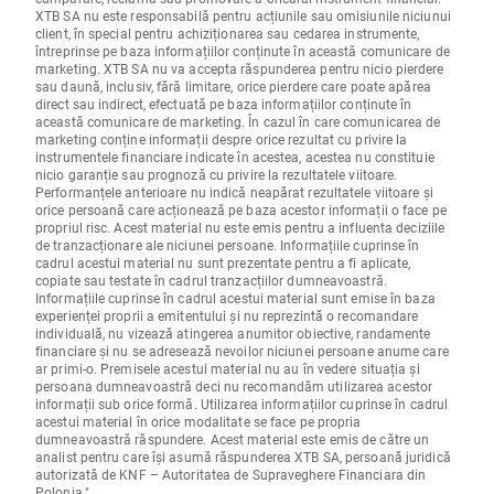
XTB SA nu este responsabilă pentru acțiunile sau omisiunile niciunui
client, în special pentru achiziționarea sau cedarea instrumente,
întreprinse pe baza informațiilor conținute în această comunicare de
marketing. XTB SA nu va accepta răspunderea pentru nicio pierdere
sau daună, inclusiv, fără limitare, orice pierdere care poate apărea
direct sau indirect, efectuată pe baza informațiilor conținute în
această comunicare de marketing. În cazul în care comunicarea de
marketing conține informații despre orice rezultat cu privire la
instrumentele financiare indicate în acestea, acestea nu constituie
nicio garanție sau prognoză cu privire la rezultatele viitoare.
Performanțele anterioare nu indică neapărat rezultatele viitoare și
orice persoană care acționează pe baza acestor informații o face pe
propriul risc. Acest material nu este emis pentru a influenta deciziile
de tranzacționare ale niciunei persoane. Informațiile cuprinse în
cadrul acestui material nu sunt prezentate pentru a fi aplicate,
copiate sau testate în cadrul tranzacțiilor dumneavoastră.
Informațiile cuprinse în cadrul acestui material sunt emise în baza
experienței proprii a emitentului și nu reprezintă o recomandare
individuală, nu vizează atingerea anumitor obiective, randamente
financiare și nu se adresează nevoilor niciunei persoane anume care
ar primi-o. Premisele acestui material nu au în vedere situația și
persoana dumneavoastră deci nu recomandăm utilizarea acestor
informații sub orice formă. Utilizarea informațiilor cuprinse în cadrul
acestui material în orice modalitate se face pe propria
dumneavoastră răspundere. Acest material este emis de către un
analist pentru care își asumă răspunderea XTB SA, persoană juridică
autorizată de KNF – Autoritatea de Supraveghere Financiara din
Polonia."