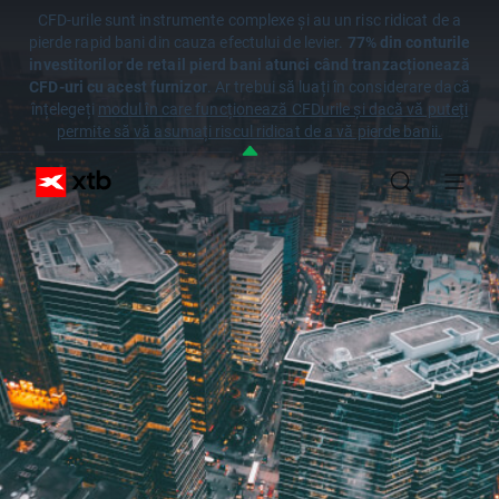
CFD-urile sunt instrumente complexe și au un risc ridicat de a
pierde rapid bani din cauza efectului de levier.
77% din conturile
investitorilor de retail pierd bani atunci când tranzacționează
CFD-uri cu acest furnizor
. Ar trebui să luați în considerare dacă
înțelegeți
modul în care funcționează CFDurile și dacă vă puteți
permite să vă asumați riscul ridicat de a vă pierde banii.