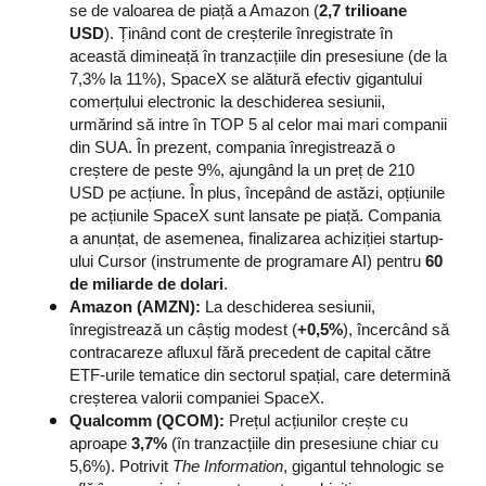
se de valoarea de piață a Amazon (
2,7 trilioane 
USD
). Ținând cont de creșterile înregistrate în 
această dimineață în tranzacțiile din presesiune (de la 
7,3% la 11%), SpaceX se alătură efectiv gigantului 
comerțului electronic la deschiderea sesiunii, 
urmărind să intre în TOP 5 al celor mai mari companii 
din SUA. În prezent, compania înregistrează o 
creștere de peste 9%, ajungând la un preț de 210 
USD pe acțiune. În plus, începând de astăzi, opțiunile 
pe acțiunile SpaceX sunt lansate pe piață. Compania 
a anunțat, de asemenea, finalizarea achiziției startup-
ului Cursor (instrumente de programare AI) pentru 
60 
de miliarde de dolari
.
Amazon (AMZN):
 La deschiderea sesiunii, 
înregistrează un câștig modest (
+0,5%
), încercând să 
contracareze afluxul fără precedent de capital către 
ETF-urile tematice din sectorul spațial, care determină 
creșterea valorii companiei SpaceX.
Qualcomm (QCOM):
 Prețul acțiunilor crește cu 
aproape 
3,7%
 (în tranzacțiile din presesiune chiar cu 
5,6%). Potrivit 
The Information
, gigantul tehnologic se 