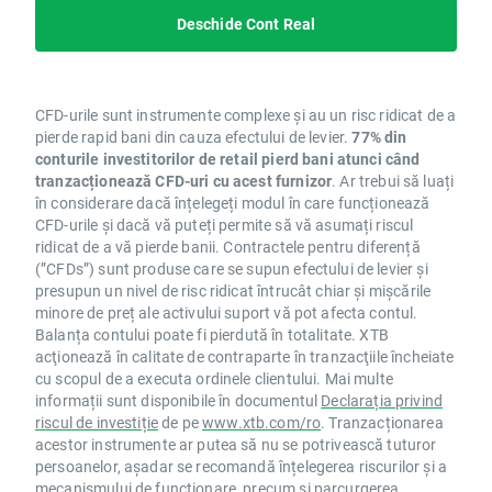
Deschide Cont Real
CFD-urile sunt instrumente complexe și au un risc ridicat de a
pierde rapid bani din cauza efectului de levier.
77% din
conturile investitorilor de retail pierd bani atunci când
tranzacționează CFD-uri cu acest furnizor
. Ar trebui să luați
în considerare dacă înțelegeți modul în care funcționează
CFD-urile și dacă vă puteți permite să vă asumați riscul
ridicat de a vă pierde banii. Contractele pentru diferență
(”CFDs”) sunt produse care se supun efectului de levier și
presupun un nivel de risc ridicat întrucât chiar și mișcările
minore de preț ale activului suport vă pot afecta contul.
Balanța contului poate fi pierdută în totalitate. XTB
acţionează în calitate de contraparte în tranzacţiile încheiate
cu scopul de a executa ordinele clientului. Mai multe
informații sunt disponibile în documentul
Declarația privind
riscul de investiție
de pe
www.xtb.com/ro
. Tranzacționarea
acestor instrumente ar putea să nu se potrivească tuturor
persoanelor, așadar se recomandă înțelegerea riscurilor și a
mecanismului de funcționare, precum și parcurgerea