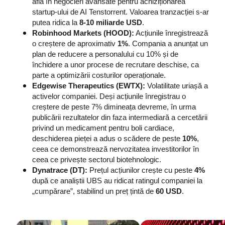
află în negocieri avansate pentru achiziționarea 
startup-ului de AI Tenstorrent. Valoarea tranzacției s-ar 
putea ridica la 
8-10 miliarde USD
.
Robinhood Markets (HOOD):
 Acțiunile înregistrează 
o creștere de aproximativ 
1%
. Compania a anunțat un 
plan de reducere a personalului cu 10% și de 
închidere a unor procese de recrutare deschise, ca 
parte a optimizării costurilor operaționale.
Edgewise Therapeutics (EWTX):
 Volatilitate uriașă a 
activelor companiei. Deși acțiunile înregistrau o 
creștere de peste 7% dimineața devreme, în urma 
publicării rezultatelor din faza intermediară a cercetării 
privind un medicament pentru boli cardiace, 
deschiderea pieței a adus o scădere de peste 
10%
, 
ceea ce demonstrează nervozitatea investitorilor în 
ceea ce privește sectorul biotehnologic.
Dynatrace (DT):
 Prețul acțiunilor crește cu peste 
4%
după ce analiștii UBS au ridicat ratingul companiei la 
„cumpărare”, stabilind un preț țintă de 
60 USD
.