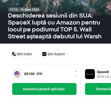
17:12 · 16 iunie 2026
Deschiderea sesiunii din SUA:
SpaceX luptă cu Amazon pentru
locul pe podiumul TOP 5. Wall
Street așteaptă debutul lui Warsh
Știri Indici
Știri Acțiuni
-
SpaceX
US100
CFD
-
SPCX.US, 
Descarcă gratuit aplicația
Descarcă 