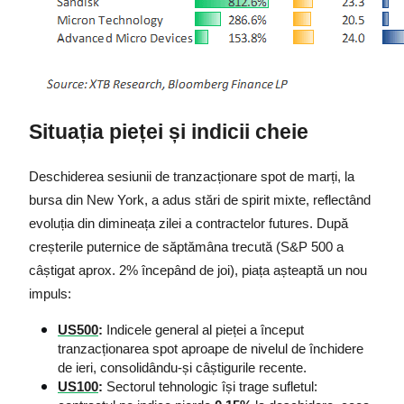
Situația pieței și indicii cheie
Deschiderea sesiunii de tranzacționare spot de marți, la 
bursa din New York, a adus stări de spirit mixte, reflectând 
evoluția din dimineața zilei a contractelor futures. După 
creșterile puternice de săptămâna trecută (S&P 500 a 
câștigat aprox. 2% începând de joi), piața așteaptă un nou 
impuls:
US500
:
 Indicele general al pieței a început 
tranzacționarea spot aproape de nivelul de închidere 
de ieri, consolidându-și câștigurile recente.
US100
:
 Sectorul tehnologic își trage sufletul: 