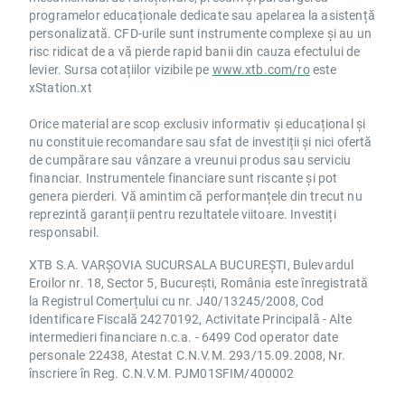
programelor educaționale dedicate sau apelarea la asistență
personalizată. CFD-urile sunt instrumente complexe și au un
risc ridicat de a vă pierde rapid banii din cauza efectului de
levier. Sursa cotațiilor vizibile pe
www.xtb.com/ro
este
xStation.xt
Orice material are scop exclusiv informativ și educațional și
nu constituie recomandare sau sfat de investiții și nici ofertă
de cumpărare sau vânzare a vreunui produs sau serviciu
financiar. Instrumentele financiare sunt riscante și pot
genera pierderi. Vă amintim că performanțele din trecut nu
reprezintă garanții pentru rezultatele viitoare. Investiți
responsabil.
XTB S.A. VARȘOVIA SUCURSALA BUCUREȘTI, Bulevardul
Eroilor nr. 18, Sector 5, București, România este înregistrată
la Registrul Comerțului cu nr. J40/13245/2008, Cod
Identificare Fiscală 24270192, Activitate Principală - Alte
intermedieri financiare n.c.a. - 6499 Cod operator date
personale 22438, Atestat C.N.V.M. 293/15.09.2008, Nr.
înscriere în Reg. C.N.V.M. PJM01SFIM/400002