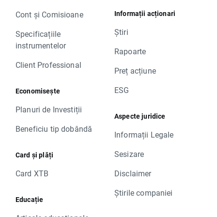
Informații acționari
Cont și Comisioane
Știri
Specificațiile
instrumentelor
Rapoarte
Client Professional
Preț acțiune
ESG
Economisește
Planuri de Investiții
Aspecte juridice
Beneficiu tip dobândă
Informații Legale
Sesizare
Card și plăți
Card XTB
Disclaimer
Știrile companiei
Educație