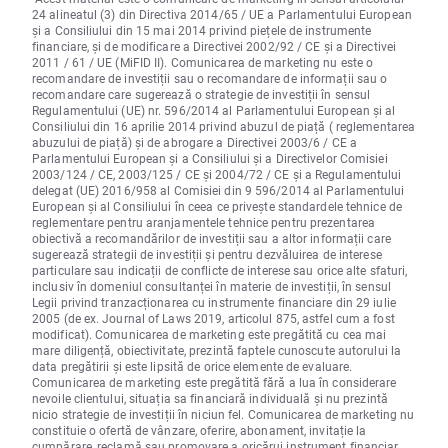
24 alineatul (3) din Directiva 2014/65 / UE a Parlamentului European
și a Consiliului din 15 mai 2014 privind piețele de instrumente
financiare, și de modificare a Directivei 2002/92 / CE și a Directivei
2011 / 61 / UE (MiFID II). Comunicarea de marketing nu este o
recomandare de investiții sau o recomandare de informații sau o
recomandare care sugerează o strategie de investiții în sensul
Regulamentului (UE) nr. 596/2014 al Parlamentului European și al
Consiliului din 16 aprilie 2014 privind abuzul de piață ( reglementarea
abuzului de piață) și de abrogare a Directivei 2003/6 / CE a
Parlamentului European și a Consiliului și a Directivelor Comisiei
2003/124 / CE, 2003/125 / CE și 2004/72 / CE și a Regulamentului
delegat (UE) 2016/958 al Comisiei din 9 596/2014 al Parlamentului
European și al Consiliului în ceea ce privește standardele tehnice de
reglementare pentru aranjamentele tehnice pentru prezentarea
obiectivă a recomandărilor de investiții sau a altor informații care
sugerează strategii de investiții și pentru dezvăluirea de interese
particulare sau indicații de conflicte de interese sau orice alte sfaturi,
inclusiv în domeniul consultanței în materie de investiții, în sensul
Legii privind tranzacționarea cu instrumente financiare din 29 iulie
2005 (de ex. Journal of Laws 2019, articolul 875, astfel cum a fost
modificat). Comunicarea de marketing este pregătită cu cea mai
mare diligență, obiectivitate, prezintă faptele cunoscute autorului la
data pregătirii și este lipsită de orice elemente de evaluare.
Comunicarea de marketing este pregătită fără a lua în considerare
nevoile clientului, situația sa financiară individuală și nu prezintă
nicio strategie de investiții în niciun fel. Comunicarea de marketing nu
constituie o ofertă de vânzare, oferire, abonament, invitație la
cumpărare, reclamă sau promovare a oricărui instrument financiar.