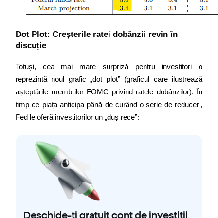
Dot Plot: Creșterile ratei dobânzii revin în 
discuție
Totuși, cea mai mare surpriză pentru investitori o 
reprezintă noul grafic „dot plot” (graficul care ilustrează 
așteptările membrilor FOMC privind ratele dobânzilor). În 
timp ce piața anticipa până de curând o serie de reduceri, 
Fed le oferă investitorilor un „duș rece”:
Deschide-ți gratuit cont de investiții