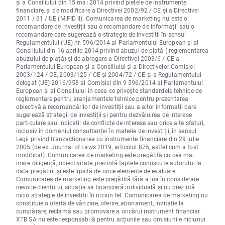
și a Consiliului din 15 mai 2014 privind piețele de instrumente
financiare, și de modificare a Directivei 2002/92 / CE și a Directivei
2011 / 61 / UE (MiFID II). Comunicarea de marketing nu este o
recomandare de investiții sau o recomandare de informații sau o
recomandare care sugerează o strategie de investiții în sensul
Regulamentului (UE) nr. 596/2014 al Parlamentului European și al
Consiliului din 16 aprilie 2014 privind abuzul de piață ( reglementarea
abuzului de piață) și de abrogare a Directivei 2003/6 / CE a
Parlamentului European și a Consiliului și a Directivelor Comisiei
2003/124 / CE, 2003/125 / CE și 2004/72 / CE și a Regulamentului
delegat (UE) 2016/958 al Comisiei din 9 596/2014 al Parlamentului
European și al Consiliului în ceea ce privește standardele tehnice de
reglementare pentru aranjamentele tehnice pentru prezentarea
obiectivă a recomandărilor de investiții sau a altor informații care
sugerează strategii de investiții și pentru dezvăluirea de interese
particulare sau indicații de conflicte de interese sau orice alte sfaturi,
inclusiv în domeniul consultanței în materie de investiții, în sensul
Legii privind tranzacționarea cu instrumente financiare din 29 iulie
2005 (de ex. Journal of Laws 2019, articolul 875, astfel cum a fost
modificat). Comunicarea de marketing este pregătită cu cea mai
mare diligență, obiectivitate, prezintă faptele cunoscute autorului la
data pregătirii și este lipsită de orice elemente de evaluare.
Comunicarea de marketing este pregătită fără a lua în considerare
nevoile clientului, situația sa financiară individuală și nu prezintă
nicio strategie de investiții în niciun fel. Comunicarea de marketing nu
constituie o ofertă de vânzare, oferire, abonament, invitație la
cumpărare, reclamă sau promovare a oricărui instrument financiar.
XTB SA nu este responsabilă pentru acțiunile sau omisiunile niciunui