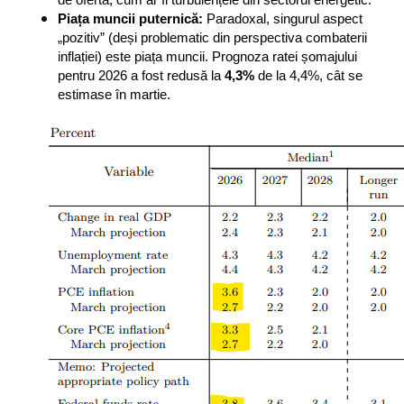
de ofertă, cum ar fi turbulențele din sectorul energetic.
Piața muncii puternică:
 Paradoxal, singurul aspect 
„pozitiv” (deși problematic din perspectiva combaterii 
inflației) este piața muncii. Prognoza ratei șomajului 
pentru 2026 a fost redusă la 
4,3%
 de la 4,4%, cât se 
estimase în martie.