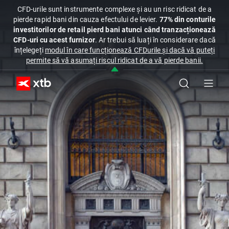
CFD-urile sunt instrumente complexe și au un risc ridicat de a
pierde rapid bani din cauza efectului de levier.
77% din conturile
investitorilor de retail pierd bani atunci când tranzacționează
CFD-uri cu acest furnizor
. Ar trebui să luați în considerare dacă
înțelegeți
modul în care funcționează CFDurile și dacă vă puteți
permite să vă asumați riscul ridicat de a vă pierde banii.