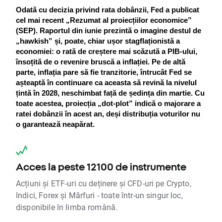
Odată cu decizia privind rata dobânzii, Fed a publicat 
cel mai recent „Rezumat al proiecțiilor economice” 
(SEP). Raportul din iunie prezintă o imagine destul de 
„hawkish” și, poate, chiar ușor stagflaționistă a 
economiei: o rată de creștere mai scăzută a PIB-ului, 
însoțită de o revenire bruscă a inflației. Pe de altă 
parte, inflația pare să fie tranzitorie, întrucât Fed se 
așteaptă în continuare ca aceasta să revină la nivelul 
țintă în 2028, neschimbat față de ședința din martie. Cu 
toate acestea, proiecția „dot-plot” indică o majorare a 
ratei dobânzii în acest an, deși distribuția voturilor nu 
o garantează neapărat.
Acces la peste 12100 de instrumente
Acțiuni și ETF-uri cu deținere și CFD-uri pe Crypto,
Indici, Forex și Mărfuri - toate într-un singur loc,
disponibile în limba română.