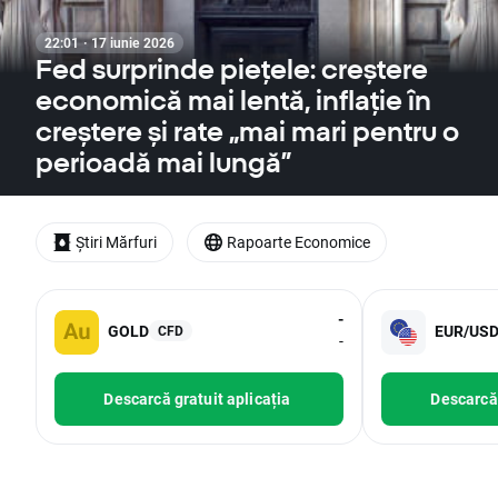
22:01 · 17 iunie 2026
Fed surprinde piețele: creștere
economică mai lentă, inflație în
creștere și rate „mai mari pentru o
perioadă mai lungă”
Știri Mărfuri
Rapoarte Economice
-
GOLD
EUR/US
CFD
-
Descarcă gratuit aplicația
Descarcă 