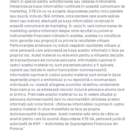
client, în special pentru achiziționarea sau cedarea instrumente,
întreprinse pe baza informațiilor conținute în această comunicare de
marketing. XTB SA nu va accepta răspunderea pentru nicio pierdere
sau daună, inclusiv, fără limitare, orice pierdere care poate apărea
direct sau indirect, efectuată pe baza informațiilor conținute în
această comunicare de marketing. În cazul în care comunicarea de
marketing conține informații despre orice rezultat cu privire la
instrumentele financiare indicate în acestea, acestea nu constituie
nicio garanție sau prognoză cu privire la rezultatele viitoare.
Performanțele anterioare nu indică neapărat rezultatele viitoare și
orice persoană care acționează pe baza acestor informații o face pe
propriul risc. Acest material nu este emis pentru a influenta deciziile
de tranzacționare ale niciunei persoane. Informațiile cuprinse în
cadrul acestui material nu sunt prezentate pentru a fi aplicate,
copiate sau testate în cadrul tranzacțiilor dumneavoastră.
Informațiile cuprinse în cadrul acestui material sunt emise în baza
experienței proprii a emitentului și nu reprezintă o recomandare
individuală, nu vizează atingerea anumitor obiective, randamente
financiare și nu se adresează nevoilor niciunei persoane anume care
ar primi-o. Premisele acestui material nu au în vedere situația și
persoana dumneavoastră deci nu recomandăm utilizarea acestor
informații sub orice formă. Utilizarea informațiilor cuprinse în cadrul
acestui material în orice modalitate se face pe propria
dumneavoastră răspundere. Acest material este emis de către un
analist pentru care își asumă răspunderea XTB SA, persoană juridică
autorizată de KNF – Autoritatea de Supraveghere Financiara din
Polonia."