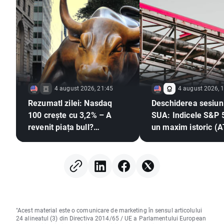
4 august 2026, 21:45
4 august 2026, 
Rezumatl zilei: Nasdaq
Deschiderea sesiuni
100 crește cu 3,2% – A
SUA: Indicele S&P 
revenit piața bull?
un maxim istoric (A
(04.08.2026)
apropie de redesch
Strâmtorii Hormuz,
Palantir câștigă 23
"Acest material este o comunicare de marketing în sensul articolului
24 alineatul (3) din Directiva 2014/65 / UE a Parlamentului European