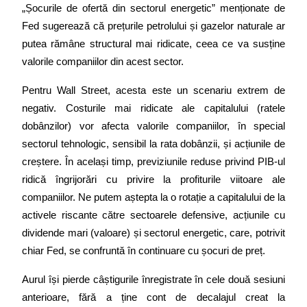
„Șocurile de ofertă din sectorul energetic” menționate de 
Fed sugerează că prețurile petrolului și gazelor naturale ar 
putea rămâne structural mai ridicate, ceea ce va susține 
valorile companiilor din acest sector.
Pentru Wall Street, acesta este un scenariu extrem de 
negativ. Costurile mai ridicate ale capitalului (ratele 
dobânzilor) vor afecta valorile companiilor, în special 
sectorul tehnologic, sensibil la rata dobânzii, și acțiunile de 
creștere. În același timp, previziunile reduse privind PIB-ul 
ridică îngrijorări cu privire la profiturile viitoare ale 
companiilor. Ne putem aștepta la o rotație a capitalului de la 
activele riscante către sectoarele defensive, acțiunile cu 
dividende mari (valoare) și sectorul energetic, care, potrivit 
chiar Fed, se confruntă în continuare cu șocuri de preț.
Aurul își pierde câștigurile înregistrate în cele două sesiuni 
anterioare, fără a ține cont de decalajul creat la 