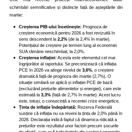
schimbări semnificative și distincte față de așteptările din 
martie:
Creșterea PIB-ului încetinește:
 Prognoza de 
creștere economică pentru 2026 a fost revizuită în 
sens descendent la 
2,2%
 (de la 2,4% în martie). 
Potențialul de creștere pe termen lung al economiei 
SUA rămâne neschimbat, la 2,0%.
Creșterea inflației:
 Acesta este elementul cel mai 
îngrijorător al raportului. Se preconizează că inflația 
PCE în 2026 va atinge nivelul de 
3,6%
, o creștere 
dramatică față de prognoza din martie (2,7%). O 
situație similară se aplică și inflației PCE de bază 
(excluzând prețurile alimentelor și energiei), care este 
estimată la 
3,3%
 (față de 2,7% în martie). Acest lucru 
este, totuși, o consecință a recentei crize energetice.
Ținta de inflație îndepărtată:
 Rezerva Federală 
susține că inflația nu va reveni la ținta de 2,0% până în 
2028. Declarația indică faptul că dinamica ridicată a 
prețurilor este rezultatul unor factori precum șocurile 