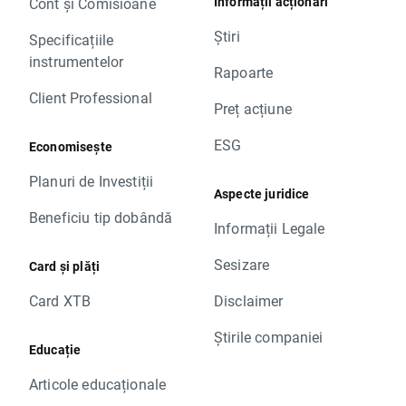
Informații acționari
Cont și Comisioane
Știri
Specificațiile
instrumentelor
Rapoarte
Client Professional
Preț acțiune
ESG
Economisește
Planuri de Investiții
Aspecte juridice
Beneficiu tip dobândă
Informații Legale
Sesizare
Card și plăți
Card XTB
Disclaimer
Știrile companiei
Educație
Articole educaționale