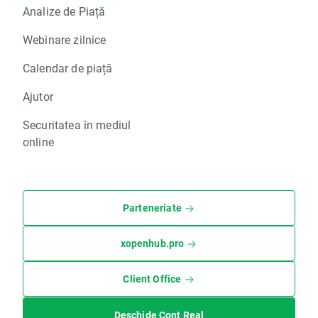
Analize de Piață
Webinare zilnice
Calendar de piață
Ajutor
Securitatea în mediul
online
Parteneriate
xopenhub.pro
Client Office
Deschide Cont Real