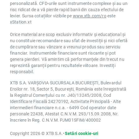
personalizată. CFD-urile sunt instrumente complexe și au un
risc ridicat de a vă pierde rapid banii din cauza efectului de
levier. Sursa cotațiilor vizibile pe
www.xtb.com/ro
este
xStation.xt
Orice material are scop exclusiv informativ și educațional și
nu constituie recomandare sau sfat de investiții și nici ofertă
de cumpărare sau vânzare a vreunui produs sau serviciu
financiar. Instrumentele financiare sunt riscante și pot
genera pierderi. Vă amintim că performanțele din trecut nu
reprezintă garanții pentru rezultatele viitoare. Investiți
responsabil.
XTB S.A. VARȘOVIA SUCURSALA BUCUREȘTI, Bulevardul
Eroilor nr. 18, Sector 5, București, România este înregistrată
la Registrul Comerțului cu nr. J40/13245/2008, Cod
Identificare Fiscală 24270192, Activitate Principală - Alte
intermedieri financiare n.c.a. - 6499 Cod operator date
personale 22438, Atestat C.N.V.M. 293/15.09.2008, Nr.
înscriere în Reg. C.N.V.M. PJM01SFIM/400002
Copyright 2026 © XTB S.A.
•
Setări cookie-uri