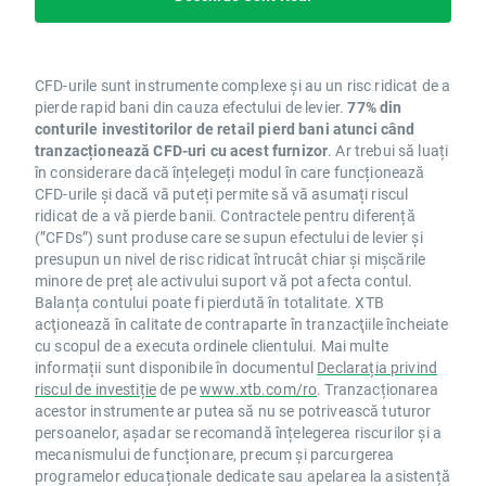
CFD-urile sunt instrumente complexe și au un risc ridicat de a
pierde rapid bani din cauza efectului de levier.
77% din
conturile investitorilor de retail pierd bani atunci când
tranzacționează CFD-uri cu acest furnizor
. Ar trebui să luați
în considerare dacă înțelegeți modul în care funcționează
CFD-urile și dacă vă puteți permite să vă asumați riscul
ridicat de a vă pierde banii. Contractele pentru diferență
(”CFDs”) sunt produse care se supun efectului de levier și
presupun un nivel de risc ridicat întrucât chiar și mișcările
minore de preț ale activului suport vă pot afecta contul.
Balanța contului poate fi pierdută în totalitate. XTB
acţionează în calitate de contraparte în tranzacţiile încheiate
cu scopul de a executa ordinele clientului. Mai multe
informații sunt disponibile în documentul
Declarația privind
riscul de investiție
de pe
www.xtb.com/ro
. Tranzacționarea
acestor instrumente ar putea să nu se potrivească tuturor
persoanelor, așadar se recomandă înțelegerea riscurilor și a
mecanismului de funcționare, precum și parcurgerea
programelor educaționale dedicate sau apelarea la asistență