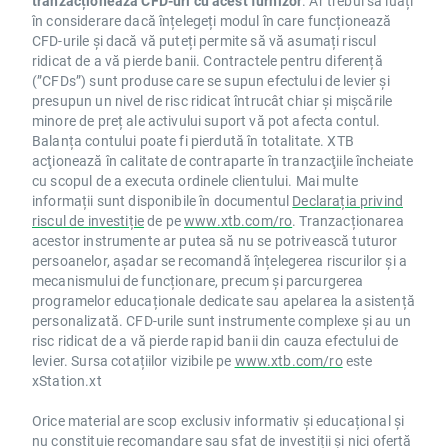
tranzacționează CFD-uri cu acest furnizor
. Ar trebui să luați
în considerare dacă înțelegeți modul în care funcționează
CFD-urile și dacă vă puteți permite să vă asumați riscul
ridicat de a vă pierde banii. Contractele pentru diferență
(”CFDs”) sunt produse care se supun efectului de levier și
presupun un nivel de risc ridicat întrucât chiar și mișcările
minore de preț ale activului suport vă pot afecta contul.
Balanța contului poate fi pierdută în totalitate. XTB
acţionează în calitate de contraparte în tranzacţiile încheiate
cu scopul de a executa ordinele clientului. Mai multe
informații sunt disponibile în documentul
Declarația privind
riscul de investiție
de pe
www.xtb.com/ro
. Tranzacționarea
acestor instrumente ar putea să nu se potrivească tuturor
persoanelor, așadar se recomandă înțelegerea riscurilor și a
mecanismului de funcționare, precum și parcurgerea
programelor educaționale dedicate sau apelarea la asistență
personalizată. CFD-urile sunt instrumente complexe și au un
risc ridicat de a vă pierde rapid banii din cauza efectului de
levier. Sursa cotațiilor vizibile pe
www.xtb.com/ro
este
xStation.xt
Orice material are scop exclusiv informativ și educațional și
nu constituie recomandare sau sfat de investiții și nici ofertă