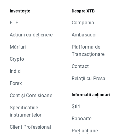
Investește
Despre XTB
ETF
Compania
Acțiuni cu dețienere
Ambasador
Mărfuri
Platforma de
Tranzacționare
Crypto
Contact
Indici
Relații cu Presa
Forex
Informații acționari
Cont și Comisioane
Știri
Specificațiile
instrumentelor
Rapoarte
Client Professional
Preț acțiune