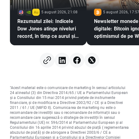
5 august 2026, 21:08
5 august 2026, 17:5
Rezumatul zilei: Indicele
Newsletter monede
Dow Jones atinge niveluri
digitale: Bitcoin ign
record, în timp ce aurul și
optimismul de pe W
argintul înregistrează
Street. Este pregăti
creșteri pe fondul
bull a criptomonede
speranțelor privind un
revină?
acord între SUA și Iran
"Acest material este o comunicare de marketing în sensul articolului
24 alineatul (3) din Directiva 2014/65 / UE a Parlamentului European
și a Consiliului din 15 mai 2014 privind piețele de instrumente
financiare, și de modificare a Directivei 2002/92 / CE și a Directivei
2011 / 61 / UE (MiFID II). Comunicarea de marketing nu este o
recomandare de investiții sau o recomandare de informații sau o
recomandare care sugerează o strategie de investiții în sensul
Regulamentului (UE) nr. 596/2014 al Parlamentului European și al
Consiliului din 16 aprilie 2014 privind abuzul de piață ( reglementarea
abuzului de piață) și de abrogare a Directivei 2003/6 / CE a
Parlamentului European și a Consiliului și a Directivelor Comisiei