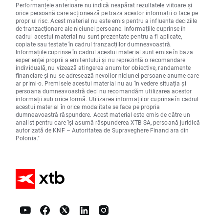
Performanțele anterioare nu indică neapărat rezultatele viitoare și
orice persoană care acționează pe baza acestor informații o face pe
propriul risc. Acest material nu este emis pentru a influenta deciziile
de tranzacționare ale niciunei persoane. Informațiile cuprinse în
cadrul acestui material nu sunt prezentate pentru a fi aplicate,
copiate sau testate în cadrul tranzacțiilor dumneavoastră.
Informațiile cuprinse în cadrul acestui material sunt emise în baza
experienței proprii a emitentului și nu reprezintă o recomandare
individuală, nu vizează atingerea anumitor obiective, randamente
financiare și nu se adresează nevoilor niciunei persoane anume care
ar primi-o. Premisele acestui material nu au în vedere situația și
persoana dumneavoastră deci nu recomandăm utilizarea acestor
informații sub orice formă. Utilizarea informațiilor cuprinse în cadrul
acestui material în orice modalitate se face pe propria
dumneavoastră răspundere. Acest material este emis de către un
analist pentru care își asumă răspunderea XTB SA, persoană juridică
autorizată de KNF – Autoritatea de Supraveghere Financiara din
Polonia."