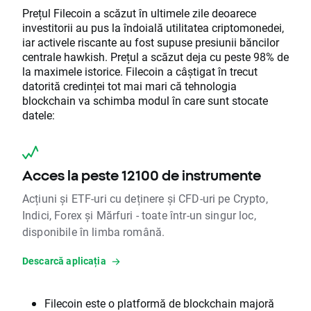
Prețul Filecoin a scăzut în ultimele zile deoarece
investitorii au pus la îndoială utilitatea criptomonedei,
iar activele riscante au fost supuse presiunii băncilor
centrale hawkish. Prețul a scăzut deja cu peste 98% de
la maximele istorice. Filecoin a câștigat în trecut
datorită credinței tot mai mari că tehnologia
blockchain va schimba modul în care sunt stocate
datele:
Acces la peste 12100 de instrumente
Acțiuni și ETF-uri cu deținere și CFD-uri pe Crypto,
Indici, Forex și Mărfuri - toate într-un singur loc,
disponibile în limba română.
Descarcă aplicația
Filecoin este o platformă de blockchain majoră