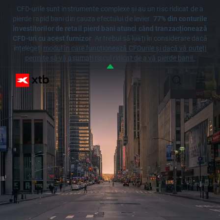
CFD-urile sunt instrumente complexe și au un risc ridicat de a
pierde rapid bani din cauza efectului de levier.
77% din conturile
investitorilor de retail pierd bani atunci când tranzacționează
CFD-uri cu acest furnizor
. Ar trebui să luați în considerare dacă
înțelegeți
modul în care funcționează CFDurile și dacă vă puteți
permite să vă asumați riscul ridicat de a vă pierde banii.