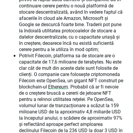
continuare cerere pentru o nouă platformă de
stocare descentralizată, având în vedere faptul că
afacerile în cloud ale Amazon, Microsoft și
Google se descurcă foarte bine. Traderii pot pune
la îndoială utilitatea protocoalelor de stocare a
datelor descentralizate, cu o capacitate uriașă și
în creștere, deoarece încă nu există suficientă
cerere pentru a le utiliza în mod optim;
Potrivit Filecoin, platforma sa de stocare are o
capacitate de 17,6 milioane de terabytes. Nu este
clar cât de mult din aceste date sunt folosite de
clienți. O companie care folosește criptomoneda
Filecoin este OpenSea, un gigant NFT construit pe
blockchain-ul
Ethereum
. Probabil că ar fi nevoie
de o creștere bruscă a cererii de jetoane NFT
pentru a reînnoi utilitatea rețelei. Pe OpenSea,
volumul lunar de tranzacționare a scăzut la 159
milioane USD de la aproximativ 4,8 miliarde USD
la începutul anului, o scădere de aproximativ 97%
și reflectând aproape perfect amploarea
declinului Filecoin de la 236 USD la doar 3 USD în