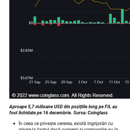
Aproape 5,7 milioane USD din pozițiile long pe FIL au
fost lichidate pe 16 decembrie. Sursa: Coinglass
În ceea ce privește cererea, există îngrijorări cu
privire la faptul dacă oamenii și companiile au în