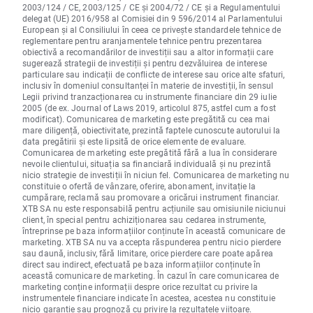
2003/124 / CE, 2003/125 / CE și 2004/72 / CE și a Regulamentului
delegat (UE) 2016/958 al Comisiei din 9 596/2014 al Parlamentului
European și al Consiliului în ceea ce privește standardele tehnice de
reglementare pentru aranjamentele tehnice pentru prezentarea
obiectivă a recomandărilor de investiții sau a altor informații care
sugerează strategii de investiții și pentru dezvăluirea de interese
particulare sau indicații de conflicte de interese sau orice alte sfaturi,
inclusiv în domeniul consultanței în materie de investiții, în sensul
Legii privind tranzacționarea cu instrumente financiare din 29 iulie
2005 (de ex. Journal of Laws 2019, articolul 875, astfel cum a fost
modificat). Comunicarea de marketing este pregătită cu cea mai
mare diligență, obiectivitate, prezintă faptele cunoscute autorului la
data pregătirii și este lipsită de orice elemente de evaluare.
Comunicarea de marketing este pregătită fără a lua în considerare
nevoile clientului, situația sa financiară individuală și nu prezintă
nicio strategie de investiții în niciun fel. Comunicarea de marketing nu
constituie o ofertă de vânzare, oferire, abonament, invitație la
cumpărare, reclamă sau promovare a oricărui instrument financiar.
XTB SA nu este responsabilă pentru acțiunile sau omisiunile niciunui
client, în special pentru achiziționarea sau cedarea instrumente,
întreprinse pe baza informațiilor conținute în această comunicare de
marketing. XTB SA nu va accepta răspunderea pentru nicio pierdere
sau daună, inclusiv, fără limitare, orice pierdere care poate apărea
direct sau indirect, efectuată pe baza informațiilor conținute în
această comunicare de marketing. În cazul în care comunicarea de
marketing conține informații despre orice rezultat cu privire la
instrumentele financiare indicate în acestea, acestea nu constituie
nicio garanție sau prognoză cu privire la rezultatele viitoare.