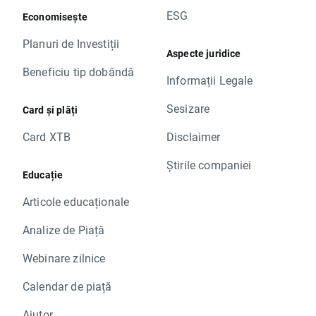
ESG
Economisește
Planuri de Investiții
Aspecte juridice
Beneficiu tip dobândă
Informații Legale
Sesizare
Card și plăți
Card XTB
Disclaimer
Știrile companiei
Educație
Articole educaționale
Analize de Piață
Webinare zilnice
Calendar de piață
Ajutor