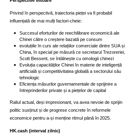
Perspective viitoare
Privind în perspectivă, traiectoria pieței va fi probabil 
influențată de mai mulți factori-cheie:
Succesul eforturilor de reechilibrare economică ale 
Chinei către o creștere bazată pe consum
evoluțiile în curs ale relațiilor comerciale dintre SUA și 
China, în special pe măsură ce secretarul Trezoreriei, 
Scott Bessent, se întâlnește cu omologii chinezi
Evoluția capacităților Chinei în materie de inteligență 
artificială și competitivitatea globală a sectorului său 
tehnologic
Eficiența măsurilor guvernamentale de sprijinire a 
întreprinderilor private și a piețelor de capital
Raliul actual, deși impresionant, va avea nevoie de sprijin 
politic susținut și de progrese concrete în reformele 
economice pentru a-și menține ritmul până în 2025.
HK.cash (interval zilnic)