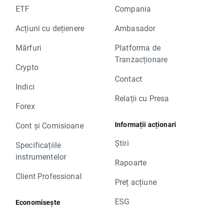
ETF
Compania
Acțiuni cu dețienere
Ambasador
Mărfuri
Platforma de
Tranzacționare
Crypto
Contact
Indici
Relații cu Presa
Forex
Informații acționari
Cont și Comisioane
Știri
Specificațiile
instrumentelor
Rapoarte
Client Professional
Preț acțiune
ESG
Economisește