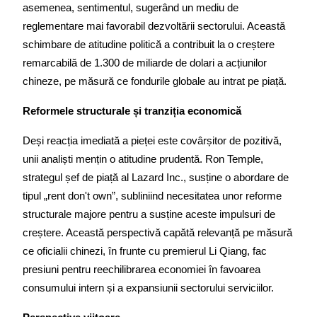
asemenea, sentimentul, sugerând un mediu de 
reglementare mai favorabil dezvoltării sectorului. Această 
schimbare de atitudine politică a contribuit la o creștere 
remarcabilă de 1.300 de miliarde de dolari a acțiunilor 
chineze, pe măsură ce fondurile globale au intrat pe piață.
Reformele structurale și tranziția economică
Deși reacția imediată a pieței este covârșitor de pozitivă, 
unii analiști mențin o atitudine prudentă. Ron Temple, 
strategul șef de piață al Lazard Inc., susține o abordare de 
tipul „rent don't own”, subliniind necesitatea unor reforme 
structurale majore pentru a susține aceste impulsuri de 
creștere. Această perspectivă capătă relevanță pe măsură 
ce oficialii chinezi, în frunte cu premierul Li Qiang, fac 
presiuni pentru reechilibrarea economiei în favoarea 
consumului intern și a expansiunii sectorului serviciilor.