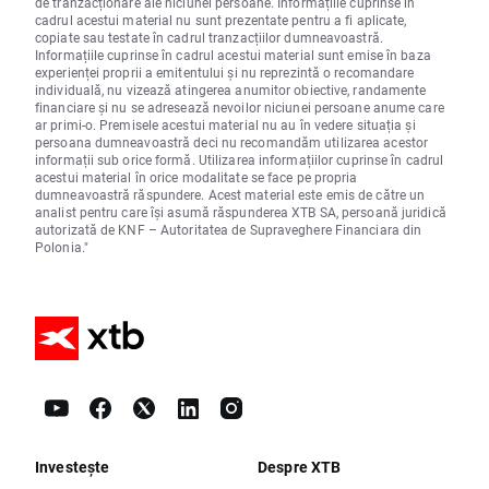
de tranzacționare ale niciunei persoane. Informațiile cuprinse în
cadrul acestui material nu sunt prezentate pentru a fi aplicate,
copiate sau testate în cadrul tranzacțiilor dumneavoastră.
Informațiile cuprinse în cadrul acestui material sunt emise în baza
experienței proprii a emitentului și nu reprezintă o recomandare
individuală, nu vizează atingerea anumitor obiective, randamente
financiare și nu se adresează nevoilor niciunei persoane anume care
ar primi-o. Premisele acestui material nu au în vedere situația și
persoana dumneavoastră deci nu recomandăm utilizarea acestor
informații sub orice formă. Utilizarea informațiilor cuprinse în cadrul
acestui material în orice modalitate se face pe propria
dumneavoastră răspundere. Acest material este emis de către un
analist pentru care își asumă răspunderea XTB SA, persoană juridică
autorizată de KNF – Autoritatea de Supraveghere Financiara din
Polonia."
Investește
Despre XTB