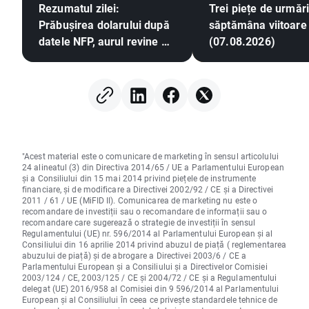
Rezumatul zilei:
Trei piețe de urmări
Prăbușirea dolarului după
săptămâna viitoare
datele NFP, aurul revine pe
(07.08.2026)
un trend ascendent
"Acest material este o comunicare de marketing în sensul articolului
24 alineatul (3) din Directiva 2014/65 / UE a Parlamentului European
și a Consiliului din 15 mai 2014 privind piețele de instrumente
financiare, și de modificare a Directivei 2002/92 / CE și a Directivei
2011 / 61 / UE (MiFID II). Comunicarea de marketing nu este o
recomandare de investiții sau o recomandare de informații sau o
recomandare care sugerează o strategie de investiții în sensul
Regulamentului (UE) nr. 596/2014 al Parlamentului European și al
Consiliului din 16 aprilie 2014 privind abuzul de piață ( reglementarea
abuzului de piață) și de abrogare a Directivei 2003/6 / CE a
Parlamentului European și a Consiliului și a Directivelor Comisiei
2003/124 / CE, 2003/125 / CE și 2004/72 / CE și a Regulamentului
delegat (UE) 2016/958 al Comisiei din 9 596/2014 al Parlamentului
European și al Consiliului în ceea ce privește standardele tehnice de