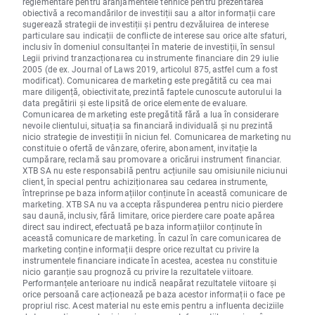
reglementare pentru aranjamentele tehnice pentru prezentarea
obiectivă a recomandărilor de investiții sau a altor informații care
sugerează strategii de investiții și pentru dezvăluirea de interese
particulare sau indicații de conflicte de interese sau orice alte sfaturi,
inclusiv în domeniul consultanței în materie de investiții, în sensul
Legii privind tranzacționarea cu instrumente financiare din 29 iulie
2005 (de ex. Journal of Laws 2019, articolul 875, astfel cum a fost
modificat). Comunicarea de marketing este pregătită cu cea mai
mare diligență, obiectivitate, prezintă faptele cunoscute autorului la
data pregătirii și este lipsită de orice elemente de evaluare.
Comunicarea de marketing este pregătită fără a lua în considerare
nevoile clientului, situația sa financiară individuală și nu prezintă
nicio strategie de investiții în niciun fel. Comunicarea de marketing nu
constituie o ofertă de vânzare, oferire, abonament, invitație la
cumpărare, reclamă sau promovare a oricărui instrument financiar.
XTB SA nu este responsabilă pentru acțiunile sau omisiunile niciunui
client, în special pentru achiziționarea sau cedarea instrumente,
întreprinse pe baza informațiilor conținute în această comunicare de
marketing. XTB SA nu va accepta răspunderea pentru nicio pierdere
sau daună, inclusiv, fără limitare, orice pierdere care poate apărea
direct sau indirect, efectuată pe baza informațiilor conținute în
această comunicare de marketing. În cazul în care comunicarea de
marketing conține informații despre orice rezultat cu privire la
instrumentele financiare indicate în acestea, acestea nu constituie
nicio garanție sau prognoză cu privire la rezultatele viitoare.
Performanțele anterioare nu indică neapărat rezultatele viitoare și
orice persoană care acționează pe baza acestor informații o face pe
propriul risc. Acest material nu este emis pentru a influenta deciziile