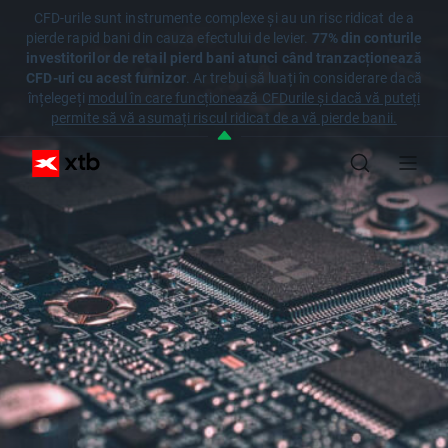
CFD-urile sunt instrumente complexe și au un risc ridicat de a
pierde rapid bani din cauza efectului de levier.
77% din conturile
investitorilor de retail pierd bani atunci când tranzacționează
CFD-uri cu acest furnizor
. Ar trebui să luați în considerare dacă
înțelegeți
modul în care funcționează CFDurile și dacă vă puteți
permite să vă asumați riscul ridicat de a vă pierde banii.