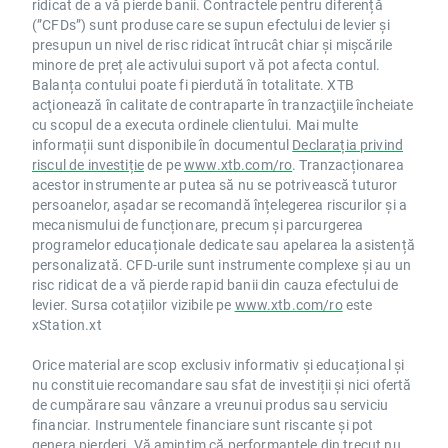
ridicat de a vă pierde banii. Contractele pentru diferență
(”CFDs”) sunt produse care se supun efectului de levier și
presupun un nivel de risc ridicat întrucât chiar și mișcările
minore de preț ale activului suport vă pot afecta contul.
Balanța contului poate fi pierdută în totalitate. XTB
acţionează în calitate de contraparte în tranzacţiile încheiate
cu scopul de a executa ordinele clientului. Mai multe
informații sunt disponibile în documentul
Declarația privind
riscul de investiție
de pe
www.xtb.com/ro
. Tranzacționarea
acestor instrumente ar putea să nu se potrivească tuturor
persoanelor, așadar se recomandă înțelegerea riscurilor și a
mecanismului de funcționare, precum și parcurgerea
programelor educaționale dedicate sau apelarea la asistență
personalizată. CFD-urile sunt instrumente complexe și au un
risc ridicat de a vă pierde rapid banii din cauza efectului de
levier. Sursa cotațiilor vizibile pe
www.xtb.com/ro
este
xStation.xt
Orice material are scop exclusiv informativ și educațional și
nu constituie recomandare sau sfat de investiții și nici ofertă
de cumpărare sau vânzare a vreunui produs sau serviciu
financiar. Instrumentele financiare sunt riscante și pot
genera pierderi. Vă amintim că performanțele din trecut nu