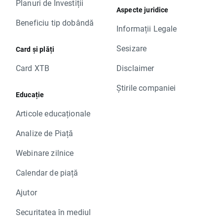
Planuri de Investiții
Aspecte juridice
Beneficiu tip dobândă
Informații Legale
Sesizare
Card și plăți
Card XTB
Disclaimer
Știrile companiei
Educație
Articole educaționale
Analize de Piață
Webinare zilnice
Calendar de piață
Ajutor
Securitatea în mediul