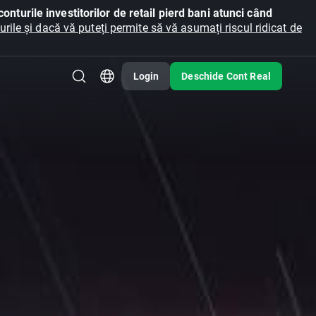
onturile investitorilor de retail pierd bani atunci când
ile și dacă vă puteți permite să vă asumați riscul ridicat de
Login
Deschide Cont Real