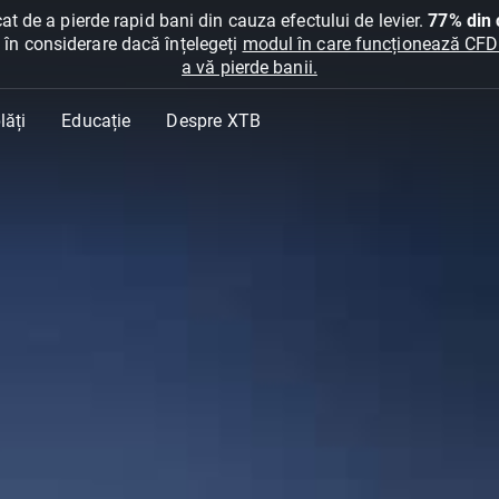
at de a pierde rapid bani din cauza efectului de levier.
77% din c
ți în considerare dacă înțelegeți
modul în care funcționează CFDur
a vă pierde banii.
lăți
Educație
Despre XTB