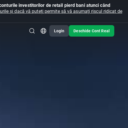
onturile investitorilor de retail pierd bani atunci când
ile și dacă vă puteți permite să vă asumați riscul ridicat de
Login
Deschide Cont Real