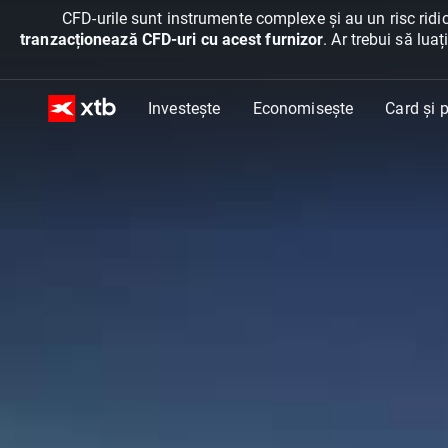
CFD-urile sunt instrumente complexe și au un risc ridic
tranzacționează CFD-uri cu acest furnizor
. Ar trebui să lua
Investește
Economisește
Card și p