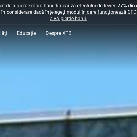
at de a pierde rapid bani din cauza efectului de levier.
77% din c
ți în considerare dacă înțelegeți
modul în care funcționează CFDur
a vă pierde banii.
lăți
Educație
Despre XTB