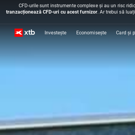
CFD-urile sunt instrumente complexe și au un risc ridic
tranzacționează CFD-uri cu acest furnizor
. Ar trebui să lua
Investește
Economisește
Card și p