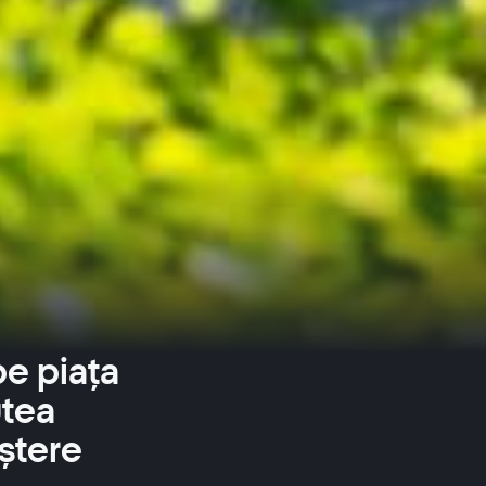
e piața
utea
ștere