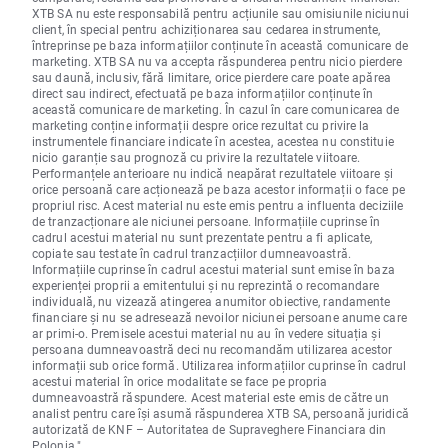
XTB SA nu este responsabilă pentru acțiunile sau omisiunile niciunui
client, în special pentru achiziționarea sau cedarea instrumente,
întreprinse pe baza informațiilor conținute în această comunicare de
marketing. XTB SA nu va accepta răspunderea pentru nicio pierdere
sau daună, inclusiv, fără limitare, orice pierdere care poate apărea
direct sau indirect, efectuată pe baza informațiilor conținute în
această comunicare de marketing. În cazul în care comunicarea de
marketing conține informații despre orice rezultat cu privire la
instrumentele financiare indicate în acestea, acestea nu constituie
nicio garanție sau prognoză cu privire la rezultatele viitoare.
Performanțele anterioare nu indică neapărat rezultatele viitoare și
orice persoană care acționează pe baza acestor informații o face pe
propriul risc. Acest material nu este emis pentru a influenta deciziile
de tranzacționare ale niciunei persoane. Informațiile cuprinse în
cadrul acestui material nu sunt prezentate pentru a fi aplicate,
copiate sau testate în cadrul tranzacțiilor dumneavoastră.
Informațiile cuprinse în cadrul acestui material sunt emise în baza
experienței proprii a emitentului și nu reprezintă o recomandare
individuală, nu vizează atingerea anumitor obiective, randamente
financiare și nu se adresează nevoilor niciunei persoane anume care
ar primi-o. Premisele acestui material nu au în vedere situația și
persoana dumneavoastră deci nu recomandăm utilizarea acestor
informații sub orice formă. Utilizarea informațiilor cuprinse în cadrul
acestui material în orice modalitate se face pe propria
dumneavoastră răspundere. Acest material este emis de către un
analist pentru care își asumă răspunderea XTB SA, persoană juridică
autorizată de KNF – Autoritatea de Supraveghere Financiara din
Polonia."