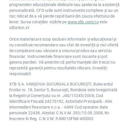
programelor educaționale dedicate sau apelarea la asistență
personalizată. CFD-urile sunt instrumente complexe și au un
risc ridicat de a vă pierde rapid banii din cauza efectului de
levier. Sursa cotațiilor vizibile pe
www.xtb.com/ro
este
xStation.xt
Orice material are scop exclusiv informativ și educațional și
nu constituie recomandare sau sfat de investiții și nici ofertă
de cumpărare sau vânzare a vreunui produs sau serviciu
financiar. Instrumentele financiare sunt riscante și pot
genera pierderi. Vă amintim că performanțele din trecut nu
reprezintă garanții pentru rezultatele viitoare. Investiți
responsabil.
XTB S.A. VARȘOVIA SUCURSALA BUCUREȘTI, Bulevardul
Eroilor nr. 18, Sector 5, București, România este înregistrată
la Registrul Comerțului cu nr. J40/13245/2008, Cod
Identificare Fiscală 24270192, Activitate Principală - Alte
intermedieri financiare n.c.a. - 6499 Cod operator date
personale 22438, Atestat C.N.V.M. 293/15.09.2008, Nr.
înscriere în Reg. C.N.V.M. PJM01SFIM/400002