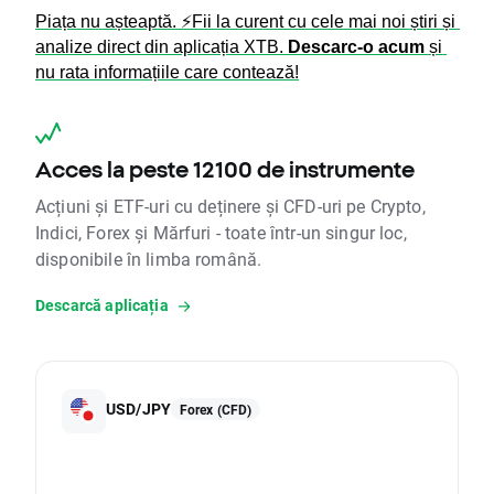
Piața nu așteaptă. ⚡Fii la curent cu cele mai noi știri și 
analize direct din aplicația XTB. 
Descarc-o acum 
și 
nu rata informațiile care contează!
Acces la peste 12100 de instrumente
Acțiuni și ETF-uri cu deținere și CFD-uri pe Crypto,
Indici, Forex și Mărfuri - toate într-un singur loc,
disponibile în limba română.
Descarcă aplicația
USD/JPY
Forex (CFD)