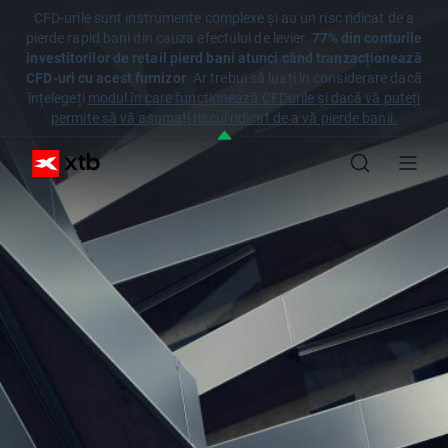
CFD-urile sunt instrumente complexe și au un risc ridicat de a
pierde rapid bani din cauza efectului de levier.
77% din conturile
investitorilor de retail pierd bani atunci când tranzacționează
CFD-uri cu acest furnizor
. Ar trebui să luați în considerare dacă
înțelegeți
modul în care funcționează CFDurile și dacă vă puteți
permite să vă asumați riscul ridicat de a vă pierde banii.