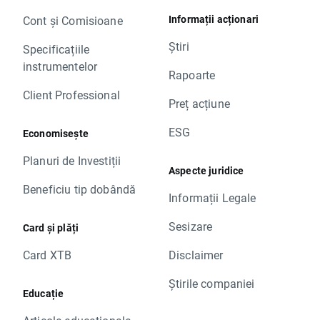
Informații acționari
Cont și Comisioane
Știri
Specificațiile
instrumentelor
Rapoarte
Client Professional
Preț acțiune
ESG
Economisește
Planuri de Investiții
Aspecte juridice
Beneficiu tip dobândă
Informații Legale
Sesizare
Card și plăți
Card XTB
Disclaimer
Știrile companiei
Educație