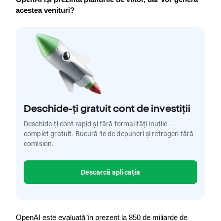
acestea venituri?
Deschide-ți gratuit cont de investiții
Deschide-ți cont rapid și fără formalități inutile —
complet gratuit. Bucură-te de depuneri și retrageri fără
comision.
Descarcă aplicația
OpenAI este evaluată în prezent la 850 de miliarde de 