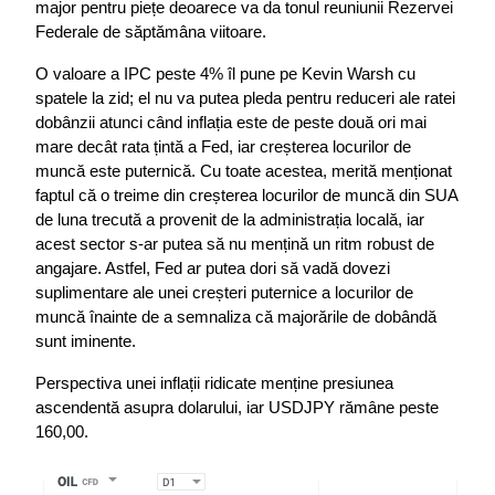
major pentru piețe deoarece va da tonul reuniunii Rezervei 
Federale de săptămâna viitoare.
O valoare a IPC peste 4% îl pune pe Kevin Warsh cu 
spatele la zid; el nu va putea pleda pentru reduceri ale ratei 
dobânzii atunci când inflația este de peste două ori mai 
mare decât rata țintă a Fed, iar creșterea locurilor de 
muncă este puternică. Cu toate acestea, merită menționat 
faptul că o treime din creșterea locurilor de muncă din SUA 
de luna trecută a provenit de la administrația locală, iar 
acest sector s-ar putea să nu mențină un ritm robust de 
angajare. Astfel, Fed ar putea dori să vadă dovezi 
suplimentare ale unei creșteri puternice a locurilor de 
muncă înainte de a semnaliza că majorările de dobândă 
sunt iminente.
Perspectiva unei inflații ridicate menține presiunea 
ascendentă asupra dolarului, iar USDJPY rămâne peste 
160,00.