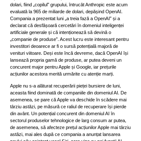
dolari, fiind „copilul” grupului, întrucât Anthropic este acum 
evaluată la 965 de miliarde de dolari, depășind OpenAI. 
Compania a prezentat luni „a treia fază a OpenAI” și a 
declarat că desfășoară cercetări în domeniul inteligenței 
artificiale generale și că intenționează să devină o 
„companie de produse”. Acest lucru este interesant pentru 
investitori deoarece ar fi o sursă potențială majoră de 
venituri viitoare. Deși este încă devreme, dacă OpenAI își 
lansează propria gamă de produse, ar putea deveni un 
concurent major pentru Apple și Google, iar prețurile 
acțiunilor acestora merită urmărite cu atenție marți.
Apple nu s-a alăturat recuperării pieței bursiere de luni, 
aceasta fiind dominată de companiile din domeniul AI. De 
asemenea, se pare că Apple va deschide în scădere mai 
târziu astăzi, pe măsură ce raliul de recuperare își pierde 
din avânt. Un potențial concurent din domeniul AI în 
sectorul produselor tehnologice de larg consum ar putea, 
de asemenea, să afecteze prețul acțiunilor Apple mai târziu 
astăzi, mai ales după ce compania a anunțat lansarea 