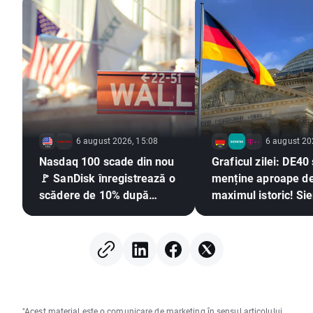
6 august 2026, 15:08
6 august 20
Nasdaq 100 scade din nou
Graficul zilei: DE40
🚩 SanDisk înregistrează o
menține aproape d
scădere de 10% după
maximul istoric! S
publicarea rezultatelor
și Deutsche Teleko
financiare, sectorul
remarcă prin rezult
semiconductorilor se află
financiare!
sub presiune
"Acest material este o comunicare de marketing în sensul articolului