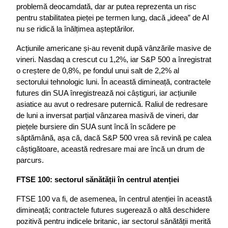
problemă deocamdată, dar ar putea reprezenta un risc 
pentru stabilitatea pieței pe termen lung, dacă „ideea” de AI 
nu se ridică la înălțimea așteptărilor.
Acțiunile americane și-au revenit după vânzările masive de 
vineri. Nasdaq a crescut cu 1,2%, iar S&P 500 a înregistrat 
o creștere de 0,8%, pe fondul unui salt de 2,2% al 
sectorului tehnologic luni. În această dimineață, contractele 
futures din SUA înregistrează noi câștiguri, iar acțiunile 
asiatice au avut o redresare puternică. Raliul de redresare 
de luni a inversat parțial vânzarea masivă de vineri, dar 
piețele bursiere din SUA sunt încă în scădere pe 
săptămână, așa că, dacă S&P 500 vrea să revină pe calea 
câștigătoare, această redresare mai are încă un drum de 
parcurs.
FTSE 100: sectorul sănătății în centrul atenției
FTSE 100 va fi, de asemenea, în centrul atenției în această 
dimineață; contractele futures sugerează o altă deschidere 
pozitivă pentru indicele britanic, iar sectorul sănătății merită 