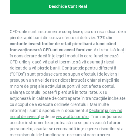
Deschide Cont Real
CFD-urile sunt instrumente complexe și au un risc ridicat de a
pierde rapid bani din cauza efectului de levier.
77% din
conturile investitorilor de retail pierd bani atunci când
tranzacționează CFD-uri cu acest furnizor
. Ar trebui să luați
în considerare dacă înțelegeți modul în care funcționează
CFD-urile și dacă vă puteți permite să vă asumați riscul
ridicat de a vă pierde banii. Contractele pentru diferență
(”CFDs”) sunt produse care se supun efectului de levier și
presupun un nivel de risc ridicat întrucât chiar și mișcările
minore de preț ale activului suport vă pot afecta contul.
Balanța contului poate fi pierdută în totalitate. XTB
acţionează în calitate de contraparte în tranzacţiile încheiate
cu scopul de a executa ordinele clientului. Mai multe
informații sunt disponibile în documentul
Declarația privind
riscul de investiție
de pe
www.xtb.com/ro
. Tranzacționarea
acestor instrumente ar putea să nu se potrivească tuturor
persoanelor, așadar se recomandă înțelegerea riscurilor și a
mecanismului de funcționare, precum și parcurgerea