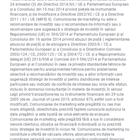
24 alineatul (3) din Directiva 2014/65 / UE a Parlamentului European
și a Consiliului din 15 mai 2014 privind piețele de instrumente
financiare, și de modificare a Directivei 2002/92 / CE și a Directivei
2011 / 61 / UE (MiFID II). Comunicarea de marketing nu este o
recomandare de investiții sau o recomandare de informații sau o
recomandare care sugerează o strategie de investiții în sensul
Regulamentului (UE) nr. 596/2014 al Parlamentului European și al
Consiliului din 16 aprilie 2014 privind abuzul de piață ( reglementarea
abuzului de piață) și de abrogare a Directivei 2003/6 / CE a
Parlamentului European și a Consiliului și a Directivelor Comisiei
2003/124 / CE, 2003/125 / CE și 2004/72 / CE și a Regulamentului
delegat (UE) 2016/958 al Comisiei din 9 596/2014 al Parlamentului
European și al Consiliului în ceea ce privește standardele tehnice de
reglementare pentru aranjamentele tehnice pentru prezentarea
obiectivă a recomandărilor de investiții sau a altor informații care
sugerează strategii de investiții și pentru dezvăluirea de interese
particulare sau indicații de conflicte de interese sau orice alte sfaturi,
inclusiv în domeniul consultanței în materie de investiții, în sensul
Legii privind tranzacționarea cu instrumente financiare din 29 iulie
2005 (de ex. Journal of Laws 2019, articolul 875, astfel cum a fost
modificat). Comunicarea de marketing este pregătită cu cea mai
mare diligență, obiectivitate, prezintă faptele cunoscute autorului la
data pregătirii și este lipsită de orice elemente de evaluare.
Comunicarea de marketing este pregătită fără a lua în considerare
nevoile clientului, situația sa financiară individuală și nu prezintă
nicio strategie de investiții în niciun fel. Comunicarea de marketing nu
constituie o ofertă de vânzare, oferire, abonament, invitație la
cumpărare, reclamă sau promovare a oricărui instrument financiar.