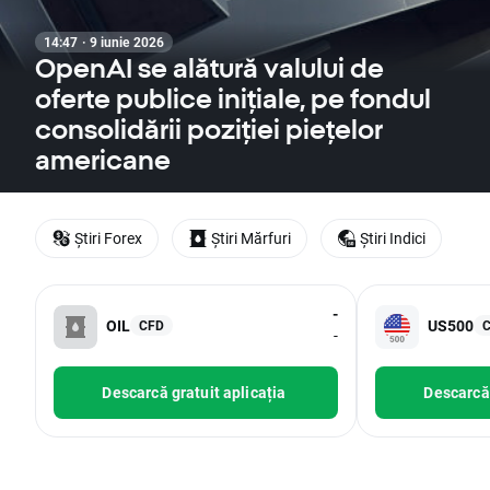
14:47 · 9 iunie 2026
OpenAI se alătură valului de
oferte publice inițiale, pe fondul
consolidării poziției piețelor
americane
Știri Forex
Știri Mărfuri
Știri Indici
-
OIL
US500
CFD
-
Descarcă gratuit aplicația
Descarcă 