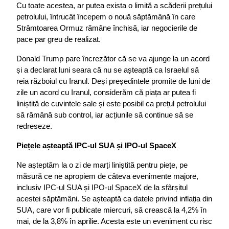
Cu toate acestea, ar putea exista o limită a scăderii prețului 
petrolului, întrucât începem o nouă săptămână în care 
Strâmtoarea Ormuz rămâne închisă, iar negocierile de 
pace par greu de realizat.
Donald Trump pare încrezător că se va ajunge la un acord 
și a declarat luni seara că nu se așteaptă ca Israelul să 
reia războiul cu Iranul. Deși președintele promite de luni de 
zile un acord cu Iranul, considerăm că piața ar putea fi 
liniștită de cuvintele sale și este posibil ca prețul petrolului 
să rămână sub control, iar acțiunile să continue să se 
redreseze.
Piețele așteaptă IPC-ul SUA și IPO-ul SpaceX
Ne așteptăm la o zi de marți liniștită pentru piețe, pe 
măsură ce ne apropiem de câteva evenimente majore, 
inclusiv IPC-ul SUA și IPO-ul SpaceX de la sfârșitul 
acestei săptămâni. Se așteaptă ca datele privind inflația din 
SUA, care vor fi publicate miercuri, să crească la 4,2% în 
mai, de la 3,8% în aprilie. Acesta este un eveniment cu risc 