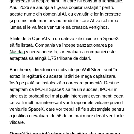
generează și despre ritmul în care își consumă lichiditățile. 
Anul 2026 se anunță a fi „vara copiilor răsfățați” pentru 
aceste nume din domeniul AI, cu evaluările lor în creștere 
și promisiunile mari privind modul în care AI va schimba 
lumea și le va face veniturile să crească vertiginos.
Știrile de la OpenAI vin cu câteva zile înainte ca SpaceX 
să fie listată. Compania va începe tranzacționarea pe 
Nasdaq
 vinerea aceasta, iar evaluarea companiei este 
așteptată să atingă 1,75 trilioane de dolari.
Bancherii și directorii executivi de pe Wall Street sunt în 
extaz în legătură cu aceste listări de mega capitalizare, 
însă pe piață se instalează o oarecare prudență. Deși ne 
așteptăm ca IPO-ul SpaceX să fie un succes, IPO-ul în 
sine este probabil cel mai puțin interesant eveniment; ceea 
ce va fi mult mai interesant vor fi rapoartele viitoare privind 
veniturile SpaceX, care vor trebui să fie substanțiale pentru 
a justifica o evaluare de 56 de ori mai mare decât veniturile 
viitoare.
OpenAI își prezintă planurile de viitor, dar vor genera 