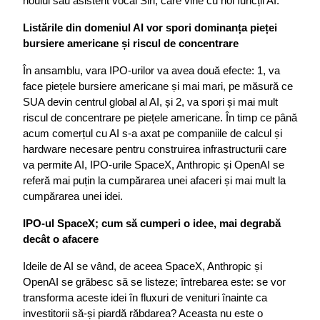
noului său asistent vocal Siri, care vine cu noi funcții AI.
Listările din domeniul AI vor spori dominanța pieței 
bursiere americane și riscul de concentrare
În ansamblu, vara IPO-urilor va avea două efecte: 1, va 
face piețele bursiere americane și mai mari, pe măsură ce 
SUA devin centrul global al AI, și 2, va spori și mai mult 
riscul de concentrare pe piețele americane. În timp ce până 
acum comerțul cu AI s-a axat pe companiile de calcul și 
hardware necesare pentru construirea infrastructurii care 
va permite AI, IPO-urile SpaceX, Anthropic și OpenAI se 
referă mai puțin la cumpărarea unei afaceri și mai mult la 
cumpărarea unei idei.
IPO-ul SpaceX; cum să cumperi o idee, mai degrabă 
decât o afacere
Ideile de AI se vând, de aceea SpaceX, Anthropic și 
OpenAI se grăbesc să se listeze; întrebarea este: se vor 
transforma aceste idei în fluxuri de venituri înainte ca 
investitorii să-și piardă răbdarea? Aceasta nu este o 