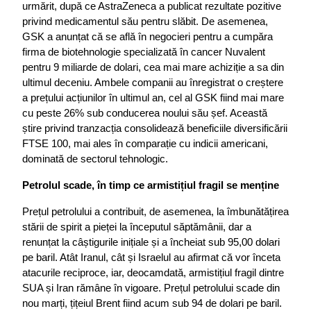
urmărit, după ce AstraZeneca a publicat rezultate pozitive 
privind medicamentul său pentru slăbit. De asemenea, 
GSK a anunțat că se află în negocieri pentru a cumpăra 
firma de biotehnologie specializată în cancer Nuvalent 
pentru 9 miliarde de dolari, cea mai mare achiziție a sa din 
ultimul deceniu. Ambele companii au înregistrat o creștere 
a prețului acțiunilor în ultimul an, cel al GSK fiind mai mare 
cu peste 26% sub conducerea noului său șef. Această 
știre privind tranzacția consolidează beneficiile diversificării 
FTSE 100, mai ales în comparație cu indicii americani, 
dominată de sectorul tehnologic.
Petrolul scade, în timp ce armistițiul fragil se menține
Prețul petrolului a contribuit, de asemenea, la îmbunătățirea 
stării de spirit a pieței la începutul săptămânii, dar a 
renunțat la câștigurile inițiale și a încheiat sub 95,00 dolari 
pe baril. Atât Iranul, cât și Israelul au afirmat că vor înceta 
atacurile reciproce, iar, deocamdată, armistițiul fragil dintre 
SUA și Iran rămâne în vigoare. Prețul petrolului scade din 
nou marți, țițeiul Brent fiind acum sub 94 de dolari pe baril. 