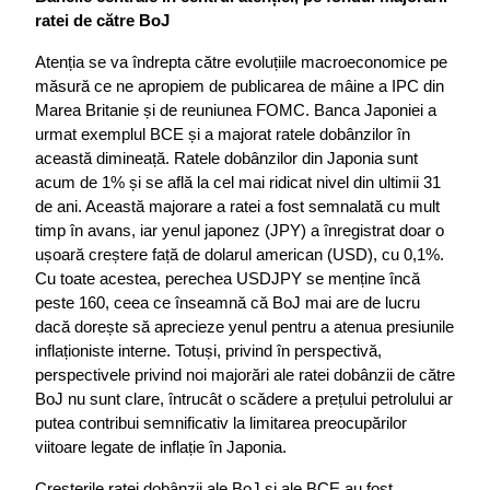
ratei de către BoJ
Atenția se va îndrepta către evoluțiile macroeconomice pe 
măsură ce ne apropiem de publicarea de mâine a IPC din 
Marea Britanie și de reuniunea FOMC. Banca Japoniei a 
urmat exemplul BCE și a majorat ratele dobânzilor în 
această dimineață. Ratele dobânzilor din Japonia sunt 
acum de 1% și se află la cel mai ridicat nivel din ultimii 31 
de ani. Această majorare a ratei a fost semnalată cu mult 
timp în avans, iar yenul japonez (JPY) a înregistrat doar o 
ușoară creștere față de dolarul american (USD), cu 0,1%. 
Cu toate acestea, perechea USDJPY se menține încă 
peste 160, ceea ce înseamnă că BoJ mai are de lucru 
dacă dorește să aprecieze yenul pentru a atenua presiunile 
inflaționiste interne. Totuși, privind în perspectivă, 
perspectivele privind noi majorări ale ratei dobânzii de către 
BoJ nu sunt clare, întrucât o scădere a prețului petrolului ar 
putea contribui semnificativ la limitarea preocupărilor 
viitoare legate de inflație în Japonia.
Creșterile ratei dobânzii ale BoJ și ale BCE au fost 