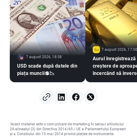
7 august 2026, 17:5
7 august 2026, 18:58
Aurul înregistrează
USD scade după datele din
creștere de aproap
piața muncii💲📉
încercând să inver
tendința
"Acest material este o comunicare de marketing în sensul articolului
24 alineatul (3) din Directiva 2014/65 / UE a Parlamentului European
și a Consiliului din 15 mai 2014 privind piețele de instrumente