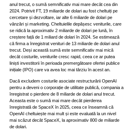
anul trecut, o sumă semnificativ mai mare decât cea din 
2024. Potrivit FT, 19 miliarde de dolari au fost cheltuiți pe 
cercetare și dezvoltare, iar alte 6 miliarde de dolari pe 
vânzări și marketing. Cheltuielile depășesc veniturile, care 
se ridică la aproximativ 2 miliarde de dolari pe lună, în 
creștere față de 1 miliard de dolari în 2024. Se estimează 
că firma a înregistrat venituri de 13 miliarde de dolari anul 
trecut. Deși această sumă este semnificativ mai mică 
decât costurile, veniturile cresc rapid, ceea ce ar putea 
liniști investitorii în perioada premergătoare ofertei publice 
inițiale (IPO) care va avea loc mai târziu în acest an.
Dacă excludem costurile asociate restructurării OpenAI 
pentru a deveni o corporație de utilitate publică, compania a 
înregistrat o pierdere de 8 miliarde de dolari anul trecut. 
Aceasta este o sumă mai mare decât pierderea 
înregistrată de SpaceX în 2025, ceea ce înseamnă că 
OpenAI cheltuiește mai mult și este evaluată la un nivel 
mai scăzut decât SpaceX, la aproximativ 800 de miliarde 
de dolari.