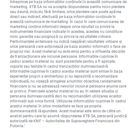
întreprinse pe baza informațiilor conținute în această comunicare de
marketing. XTB SA nu va accepta răspunderea pentru nicio pierdere
sau daună, inclusiv, fără limitare, orice pierdere care poate apărea
direct sau indirect, efectuată pe baza informațiilor conținute în
această comunicare de marketing. În cazul în care comunicarea de
marketing conține informații despre orice rezultat cu privire la
instrumentele financiare indicate în acestea, acestea nu constituie
nicio garanție sau prognoză cu privire la rezultatele viitoare.
Performanțele anterioare nu indică neapărat rezultatele viitoare și
orice persoană care acționează pe baza acestor informații o face pe
propriul risc. Acest material nu este emis pentru a influenta deciziile
de tranzacționare ale niciunei persoane. Informațiile cuprinse în
cadrul acestui material nu sunt prezentate pentru a fi aplicate,
copiate sau testate în cadrul tranzacțiilor dumneavoastră.
Informațiile cuprinse în cadrul acestui material sunt emise în baza
experienței proprii a emitentului și nu reprezintă o recomandare
individuală, nu vizează atingerea anumitor obiective, randamente
financiare și nu se adresează nevoilor niciunei persoane anume care
ar primi-o. Premisele acestui material nu au în vedere situația și
persoana dumneavoastră deci nu recomandăm utilizarea acestor
informații sub orice formă. Utilizarea informațiilor cuprinse în cadrul
acestui material în orice modalitate se face pe propria
dumneavoastră răspundere. Acest material este emis de către un
analist pentru care își asumă răspunderea XTB SA, persoană juridică
autorizată de KNF – Autoritatea de Supraveghere Financiara din
Polonia."