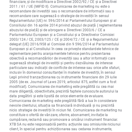
financiare, și de modificare a Directivei 2002/92 / CE și a Directivei
2011 / 61 / UE (MiFID II). Comunicarea de marketing nu este o
recomandare de investiții sau o recomandare de informații sau o
recomandare care sugerează o strategie de investiții în sensul
Regulamentului (UE) nr. 596/2014 al Parlamentului European și al
Consiliului din 16 aprilie 2014 privind abuzul de piață ( reglementarea
abuzului de piață) și de abrogare a Directivei 2003/6 / CE a
Parlamentului European și a Consiliului și a Directivelor Comisiei
2003/124 / CE, 2003/125 / CE și 2004/72 / CE și a Regulamentului
delegat (UE) 2016/958 al Comisiei din 9 596/2014 al Parlamentului
European și al Consiliului în ceea ce privește standardele tehnice de
reglementare pentru aranjamentele tehnice pentru prezentarea
obiectivă a recomandărilor de investiții sau a altor informații care
sugerează strategii de investiții și pentru dezvăluirea de interese
particulare sau indicații de conflicte de interese sau orice alte sfaturi,
inclusiv în domeniul consultanței în materie de investiții, în sensul
Legii privind tranzacționarea cu instrumente financiare din 29 iulie
2005 (de ex. Journal of Laws 2019, articolul 875, astfel cum a fost
modificat). Comunicarea de marketing este pregătită cu cea mai
mare diligență, obiectivitate, prezintă faptele cunoscute autorului la
data pregătirii și este lipsită de orice elemente de evaluare.
Comunicarea de marketing este pregătită fără a lua în considerare
nevoile clientului, situația sa financiară individuală și nu prezintă
nicio strategie de investiții în niciun fel. Comunicarea de marketing nu
constituie o ofertă de vânzare, oferire, abonament, invitație la
cumpărare, reclamă sau promovare a oricărui instrument financiar.
XTB SA nu este responsabilă pentru acțiunile sau omisiunile niciunui
client, în special pentru achiziționarea sau cedarea instrumente,