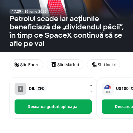
17:29 · 16 iunie 2026
Petrolul scade iar acțiunile
beneficiază de „dividendul păcii”,
în timp ce SpaceX continuă să se
afle pe val
Știri Forex
Știri Mărfuri
Știri Indici
-
OIL
US100
CFD
-
Descarcă gratuit aplicația
Descarcă 