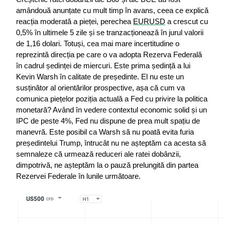
amândouă anunțate cu mult timp în avans, ceea ce explică 
reacția moderată a pieței, perechea 
EURUSD
 a crescut cu 
0,5% în ultimele 5 zile și se tranzacționează în jurul valorii 
de 1,16 dolari. Totuși, cea mai mare incertitudine o 
reprezintă direcția pe care o va adopta Rezerva Federală 
în cadrul ședinței de miercuri. Este prima ședință a lui 
Kevin Warsh în calitate de președinte. El nu este un 
susținător al orientărilor prospective, așa că cum va 
comunica piețelor poziția actuală a Fed cu privire la politica 
monetară? Având în vedere contextul economic solid și un 
IPC de peste 4%, Fed nu dispune de prea mult spațiu de 
manevră. Este posibil ca Warsh să nu poată evita furia 
președintelui Trump, întrucât nu ne așteptăm ca acesta să 
semnaleze că urmează reduceri ale ratei dobânzii, 
dimpotrivă, ne așteptăm la o pauză prelungită din partea 
Rezervei Federale în lunile următoare.