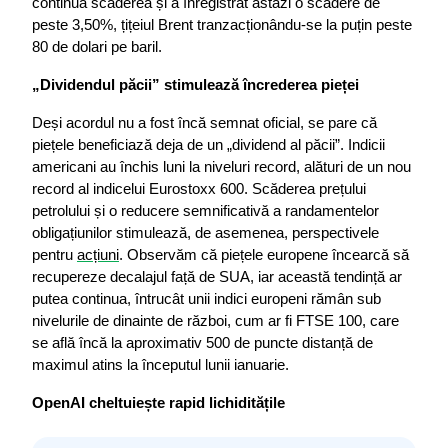
continuă scăderea și a înregistrat astăzi o scădere de 
peste 3,50%, țițeiul Brent tranzacționându-se la puțin peste 
80 de dolari pe baril.
„Dividendul păcii” stimulează încrederea pieței
Deși acordul nu a fost încă semnat oficial, se pare că 
piețele beneficiază deja de un „dividend al păcii”. Indicii 
americani au închis luni la niveluri record, alături de un nou 
record al indicelui Eurostoxx 600. Scăderea prețului 
petrolului și o reducere semnificativă a randamentelor 
obligațiunilor stimulează, de asemenea, perspectivele 
pentru 
acțiuni
. Observăm că piețele europene încearcă să 
recupereze decalajul față de SUA, iar această tendință ar 
putea continua, întrucât unii indici europeni rămân sub 
nivelurile de dinainte de război, cum ar fi FTSE 100, care 
se află încă la aproximativ 500 de puncte distanță de 
maximul atins la începutul lunii ianuarie.
OpenAI cheltuiește rapid lichiditățile