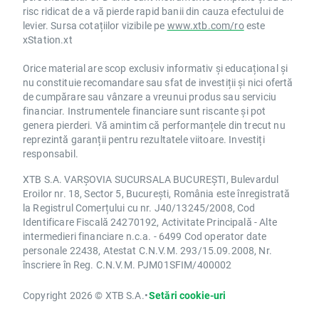
risc ridicat de a vă pierde rapid banii din cauza efectului de
levier. Sursa cotațiilor vizibile pe
www.xtb.com/ro
este
xStation.xt
Orice material are scop exclusiv informativ și educațional și
nu constituie recomandare sau sfat de investiții și nici ofertă
de cumpărare sau vânzare a vreunui produs sau serviciu
financiar. Instrumentele financiare sunt riscante și pot
genera pierderi. Vă amintim că performanțele din trecut nu
reprezintă garanții pentru rezultatele viitoare. Investiți
responsabil.
XTB S.A. VARȘOVIA SUCURSALA BUCUREȘTI, Bulevardul
Eroilor nr. 18, Sector 5, București, România este înregistrată
la Registrul Comerțului cu nr. J40/13245/2008, Cod
Identificare Fiscală 24270192, Activitate Principală - Alte
intermedieri financiare n.c.a. - 6499 Cod operator date
personale 22438, Atestat C.N.V.M. 293/15.09.2008, Nr.
înscriere în Reg. C.N.V.M. PJM01SFIM/400002
Copyright 2026 © XTB S.A.
•
Setări cookie-uri