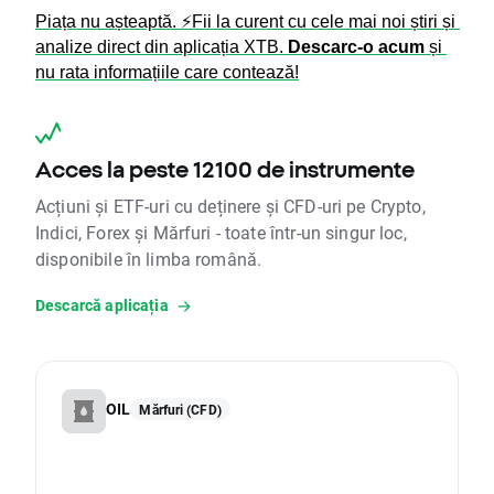
Piața nu așteaptă. ⚡Fii la curent cu cele mai noi știri și 
analize direct din aplicația XTB. 
Descarc-o acum 
și 
nu rata informațiile care contează!
Acces la peste 12100 de instrumente
Acțiuni și ETF-uri cu deținere și CFD-uri pe Crypto,
Indici, Forex și Mărfuri - toate într-un singur loc,
disponibile în limba română.
Descarcă aplicația
OIL
Mărfuri (CFD)