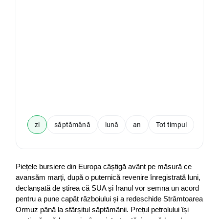
zi
săptămână
lună
an
Tot timpul
Piețele bursiere din Europa câștigă avânt pe măsură ce 
avansăm marți, după o puternică revenire înregistrată luni, 
declanșată de știrea că SUA și Iranul vor semna un acord 
pentru a pune capăt războiului și a redeschide Strâmtoarea 
Ormuz până la sfârșitul săptămânii. Prețul petrolului își 