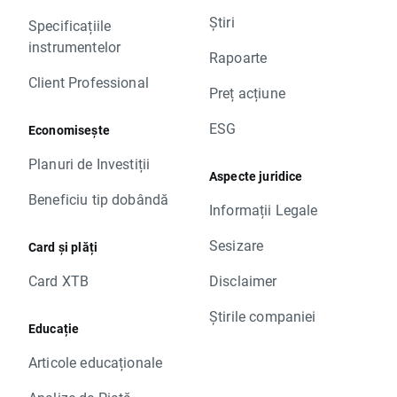
Știri
Specificațiile
instrumentelor
Rapoarte
Client Professional
Preț acțiune
ESG
Economisește
Planuri de Investiții
Aspecte juridice
Beneficiu tip dobândă
Informații Legale
Sesizare
Card și plăți
Card XTB
Disclaimer
Știrile companiei
Educație
Articole educaționale