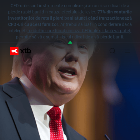
CFD-urile sunt instrumente complexe și au un risc ridicat de a
pierde rapid bani din cauza efectului de levier.
77% din conturile
investitorilor de retail pierd bani atunci când tranzacționează
CFD-uri cu acest furnizor
. Ar trebui să luați în considerare dacă
înțelegeți
modul în care funcționează CFDurile și dacă vă puteți
permite să vă asumați riscul ridicat de a vă pierde banii.