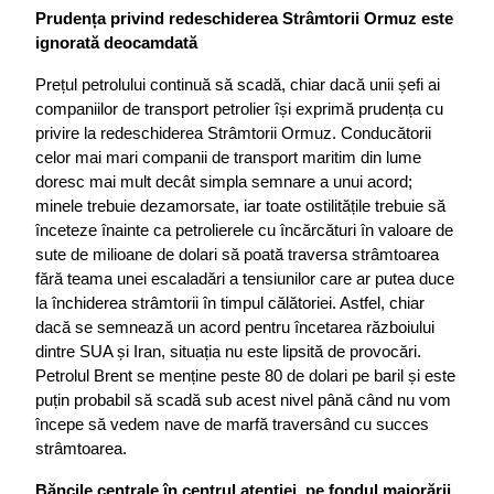
Prudența privind redeschiderea Strâmtorii Ormuz este 
ignorată deocamdată
Prețul petrolului continuă să scadă, chiar dacă unii șefi ai 
companiilor de transport petrolier își exprimă prudența cu 
privire la redeschiderea Strâmtorii Ormuz. Conducătorii 
celor mai mari companii de transport maritim din lume 
doresc mai mult decât simpla semnare a unui acord; 
minele trebuie dezamorsate, iar toate ostilitățile trebuie să 
înceteze înainte ca petrolierele cu încărcături în valoare de 
sute de milioane de dolari să poată traversa strâmtoarea 
fără teama unei escaladări a tensiunilor care ar putea duce 
la închiderea strâmtorii în timpul călătoriei. Astfel, chiar 
dacă se semnează un acord pentru încetarea războiului 
dintre SUA și Iran, situația nu este lipsită de provocări. 
Petrolul Brent se menține peste 80 de dolari pe baril și este 
puțin probabil să scadă sub acest nivel până când nu vom 
începe să vedem nave de marfă traversând cu succes 
strâmtoarea.
Băncile centrale în centrul atenției, pe fondul majorării 