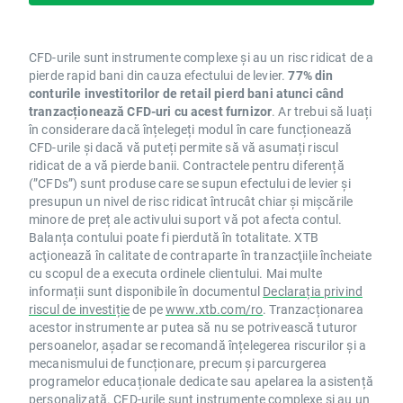
CFD-urile sunt instrumente complexe și au un risc ridicat de a
pierde rapid bani din cauza efectului de levier.
77% din
conturile investitorilor de retail pierd bani atunci când
tranzacționează CFD-uri cu acest furnizor
. Ar trebui să luați
în considerare dacă înțelegeți modul în care funcționează
CFD-urile și dacă vă puteți permite să vă asumați riscul
ridicat de a vă pierde banii. Contractele pentru diferență
(”CFDs”) sunt produse care se supun efectului de levier și
presupun un nivel de risc ridicat întrucât chiar și mișcările
minore de preț ale activului suport vă pot afecta contul.
Balanța contului poate fi pierdută în totalitate. XTB
acţionează în calitate de contraparte în tranzacţiile încheiate
cu scopul de a executa ordinele clientului. Mai multe
informații sunt disponibile în documentul
Declarația privind
riscul de investiție
de pe
www.xtb.com/ro
. Tranzacționarea
acestor instrumente ar putea să nu se potrivească tuturor
persoanelor, așadar se recomandă înțelegerea riscurilor și a
mecanismului de funcționare, precum și parcurgerea
programelor educaționale dedicate sau apelarea la asistență
personalizată. CFD-urile sunt instrumente complexe și au un