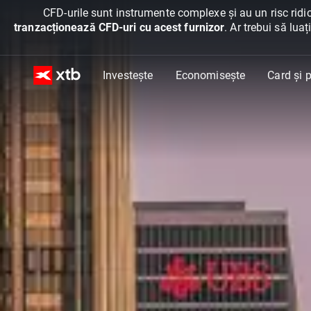
CFD-urile sunt instrumente complexe și au un risc ridic
tranzacționează CFD-uri cu acest furnizor
. Ar trebui să lua
Investește
Economisește
Card și p