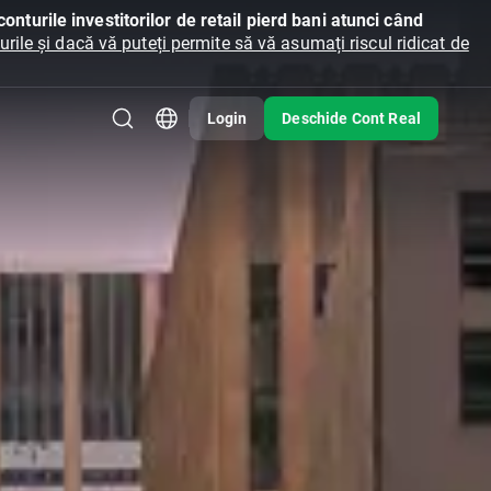
onturile investitorilor de retail pierd bani atunci când
ile și dacă vă puteți permite să vă asumați riscul ridicat de
Login
Deschide Cont Real