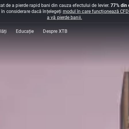
at de a pierde rapid bani din cauza efectului de levier.
77% din c
ți în considerare dacă înțelegeți
modul în care funcționează CFDur
a vă pierde banii.
lăți
Educație
Despre XTB