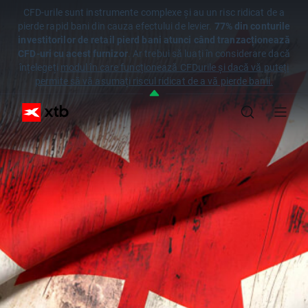
CFD-urile sunt instrumente complexe și au un risc ridicat de a
pierde rapid bani din cauza efectului de levier.
77% din conturile
investitorilor de retail pierd bani atunci când tranzacționează
CFD-uri cu acest furnizor
. Ar trebui să luați în considerare dacă
înțelegeți
modul în care funcționează CFDurile și dacă vă puteți
permite să vă asumați riscul ridicat de a vă pierde banii.