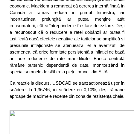
economic. Macklem a remarcat că cererea internă finală în 
Canada a rămas redusă în primul trimestru, iar 
incertitudinea prelungită ar putea menține atât 
consumatorii, cât și întreprinderile în stare de ezitare. Deși 
a recunoscut că o reducere a ratei dobânzii ar putea fi 
justificată dacă efectele negative ale tarifelor se amplifică și 
presiunile inflaționiste se atenuează, el a avertizat, de 
asemenea, că orice fermitate persistentă a inflației de bază 
ar face reducerile de rate mai dificile. Banca centrală 
rămâne puternic dependentă de date, monitorizând în 
special semnele de slăbire a pieței muncii din SUA.
Ca reacție la discurs, USDCAD se tranzacționează ușor în 
scădere, la 1,36746, în scădere cu 0,10%, deși rămâne 
aproape de maximele recente din zona de rezistență cheie.