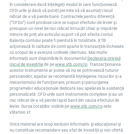
în considerare dacă înțelegeți modul în care funcționează
CFD-urile și dacă vă puteți permite să vă asumați riscul
ridicat de a vă pierde banii. Contractele pentru diferență
(”CFDs”) sunt produse care se supun efectului de levier și
presupun un nivel de risc ridicat întrucât chiar și mișcările
minore de preț ale activului suport vă pot afecta contul.
Balanța contului poate fi pierdută în totalitate. XTB
acţionează în calitate de contraparte în tranzacţiile încheiate
cu scopul de a executa ordinele clientului. Mai multe
informații sunt disponibile în documentul
Declarația privind
riscul de investiție
de pe
www.xtb.com/ro
. Tranzacționarea
acestor instrumente ar putea să nu se potrivească tuturor
persoanelor, așadar se recomandă înțelegerea riscurilor și a
mecanismului de funcționare, precum și parcurgerea
programelor educaționale dedicate sau apelarea la asistență
personalizată. CFD-urile sunt instrumente complexe și au un
risc ridicat de a vă pierde rapid banii din cauza efectului de
levier. Sursa cotațiilor vizibile pe
www.xtb.com/ro
este
xStation.xt
Orice material are scop exclusiv informativ și educațional și
nu constituie recomandare sau sfat de investiții și nici ofertă