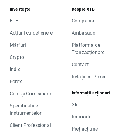
Investește
Despre XTB
ETF
Compania
Acțiuni cu dețienere
Ambasador
Mărfuri
Platforma de
Tranzacționare
Crypto
Contact
Indici
Relații cu Presa
Forex
Informații acționari
Cont și Comisioane
Știri
Specificațiile
instrumentelor
Rapoarte
Client Professional
Preț acțiune