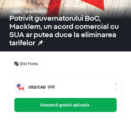
19:52 · 18 iunie 2025
Potrivit guvernatorului BoC,
Macklem, un acord comercial cu
SUA ar putea duce la eliminarea
tarifelor 📌
Știri Forex
-
USD/CAD
CFD
-
Descarcă gratuit aplicația