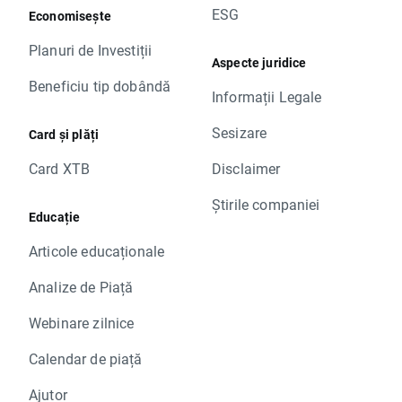
ESG
Economisește
Planuri de Investiții
Aspecte juridice
Beneficiu tip dobândă
Informații Legale
Sesizare
Card și plăți
Card XTB
Disclaimer
Știrile companiei
Educație
Articole educaționale
Analize de Piață
Webinare zilnice
Calendar de piață
Ajutor