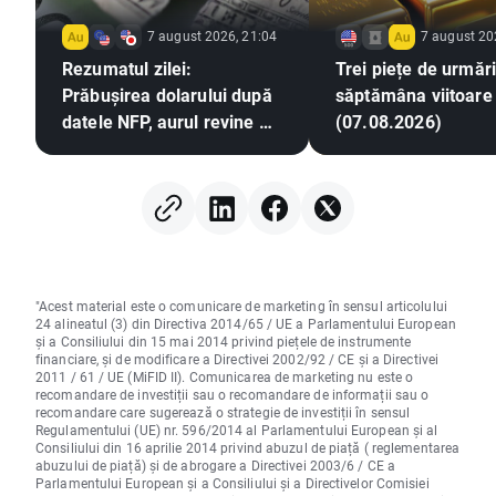
7 august 2026, 21:04
7 august 20
Rezumatul zilei:
Trei piețe de urmări
Prăbușirea dolarului după
săptămâna viitoare
datele NFP, aurul revine pe
(07.08.2026)
un trend ascendent
"Acest material este o comunicare de marketing în sensul articolului
24 alineatul (3) din Directiva 2014/65 / UE a Parlamentului European
și a Consiliului din 15 mai 2014 privind piețele de instrumente
financiare, și de modificare a Directivei 2002/92 / CE și a Directivei
2011 / 61 / UE (MiFID II). Comunicarea de marketing nu este o
recomandare de investiții sau o recomandare de informații sau o
recomandare care sugerează o strategie de investiții în sensul
Regulamentului (UE) nr. 596/2014 al Parlamentului European și al
Consiliului din 16 aprilie 2014 privind abuzul de piață ( reglementarea
abuzului de piață) și de abrogare a Directivei 2003/6 / CE a
Parlamentului European și a Consiliului și a Directivelor Comisiei