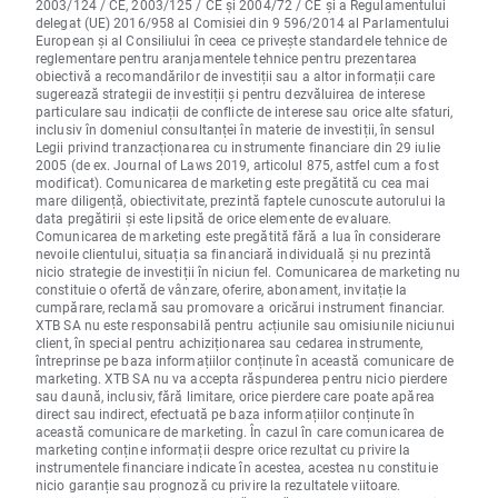
2003/124 / CE, 2003/125 / CE și 2004/72 / CE și a Regulamentului
delegat (UE) 2016/958 al Comisiei din 9 596/2014 al Parlamentului
European și al Consiliului în ceea ce privește standardele tehnice de
reglementare pentru aranjamentele tehnice pentru prezentarea
obiectivă a recomandărilor de investiții sau a altor informații care
sugerează strategii de investiții și pentru dezvăluirea de interese
particulare sau indicații de conflicte de interese sau orice alte sfaturi,
inclusiv în domeniul consultanței în materie de investiții, în sensul
Legii privind tranzacționarea cu instrumente financiare din 29 iulie
2005 (de ex. Journal of Laws 2019, articolul 875, astfel cum a fost
modificat). Comunicarea de marketing este pregătită cu cea mai
mare diligență, obiectivitate, prezintă faptele cunoscute autorului la
data pregătirii și este lipsită de orice elemente de evaluare.
Comunicarea de marketing este pregătită fără a lua în considerare
nevoile clientului, situația sa financiară individuală și nu prezintă
nicio strategie de investiții în niciun fel. Comunicarea de marketing nu
constituie o ofertă de vânzare, oferire, abonament, invitație la
cumpărare, reclamă sau promovare a oricărui instrument financiar.
XTB SA nu este responsabilă pentru acțiunile sau omisiunile niciunui
client, în special pentru achiziționarea sau cedarea instrumente,
întreprinse pe baza informațiilor conținute în această comunicare de
marketing. XTB SA nu va accepta răspunderea pentru nicio pierdere
sau daună, inclusiv, fără limitare, orice pierdere care poate apărea
direct sau indirect, efectuată pe baza informațiilor conținute în
această comunicare de marketing. În cazul în care comunicarea de
marketing conține informații despre orice rezultat cu privire la
instrumentele financiare indicate în acestea, acestea nu constituie
nicio garanție sau prognoză cu privire la rezultatele viitoare.