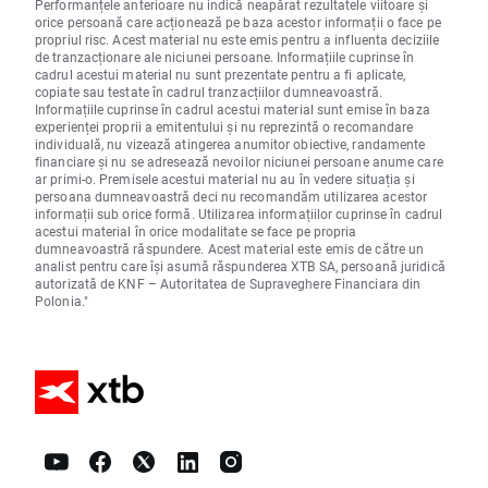
Performanțele anterioare nu indică neapărat rezultatele viitoare și
orice persoană care acționează pe baza acestor informații o face pe
propriul risc. Acest material nu este emis pentru a influenta deciziile
de tranzacționare ale niciunei persoane. Informațiile cuprinse în
cadrul acestui material nu sunt prezentate pentru a fi aplicate,
copiate sau testate în cadrul tranzacțiilor dumneavoastră.
Informațiile cuprinse în cadrul acestui material sunt emise în baza
experienței proprii a emitentului și nu reprezintă o recomandare
individuală, nu vizează atingerea anumitor obiective, randamente
financiare și nu se adresează nevoilor niciunei persoane anume care
ar primi-o. Premisele acestui material nu au în vedere situația și
persoana dumneavoastră deci nu recomandăm utilizarea acestor
informații sub orice formă. Utilizarea informațiilor cuprinse în cadrul
acestui material în orice modalitate se face pe propria
dumneavoastră răspundere. Acest material este emis de către un
analist pentru care își asumă răspunderea XTB SA, persoană juridică
autorizată de KNF – Autoritatea de Supraveghere Financiara din
Polonia."