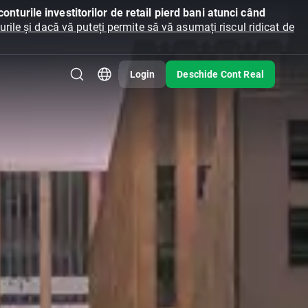
onturile investitorilor de retail pierd bani atunci când
ile și dacă vă puteți permite să vă asumați riscul ridicat de
Login
Deschide Cont Real