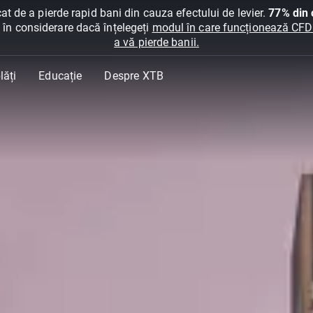
at de a pierde rapid bani din cauza efectului de levier.
77% din c
ți în considerare dacă înțelegeți
modul în care funcționează CFDur
a vă pierde banii.
lăți
Educație
Despre XTB