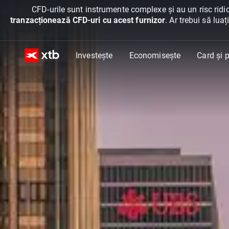
CFD-urile sunt instrumente complexe și au un risc ridic
tranzacționează CFD-uri cu acest furnizor
. Ar trebui să lua
Investește
Economisește
Card și p