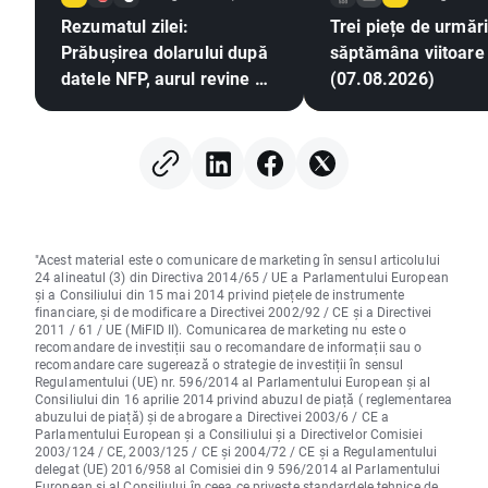
Rezumatul zilei:
Trei piețe de urmări
Prăbușirea dolarului după
săptămâna viitoare
datele NFP, aurul revine pe
(07.08.2026)
un trend ascendent
"Acest material este o comunicare de marketing în sensul articolului
24 alineatul (3) din Directiva 2014/65 / UE a Parlamentului European
și a Consiliului din 15 mai 2014 privind piețele de instrumente
financiare, și de modificare a Directivei 2002/92 / CE și a Directivei
2011 / 61 / UE (MiFID II). Comunicarea de marketing nu este o
recomandare de investiții sau o recomandare de informații sau o
recomandare care sugerează o strategie de investiții în sensul
Regulamentului (UE) nr. 596/2014 al Parlamentului European și al
Consiliului din 16 aprilie 2014 privind abuzul de piață ( reglementarea
abuzului de piață) și de abrogare a Directivei 2003/6 / CE a
Parlamentului European și a Consiliului și a Directivelor Comisiei
2003/124 / CE, 2003/125 / CE și 2004/72 / CE și a Regulamentului
delegat (UE) 2016/958 al Comisiei din 9 596/2014 al Parlamentului
European și al Consiliului în ceea ce privește standardele tehnice de