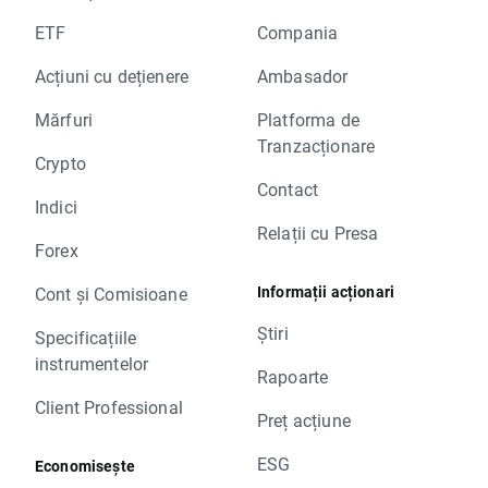
ETF
Compania
Acțiuni cu dețienere
Ambasador
Mărfuri
Platforma de
Tranzacționare
Crypto
Contact
Indici
Relații cu Presa
Forex
Informații acționari
Cont și Comisioane
Știri
Specificațiile
instrumentelor
Rapoarte
Client Professional
Preț acțiune
ESG
Economisește