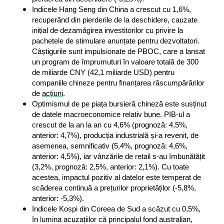
Indicele Hang Seng din China a crescut cu 1,6%, 
recuperând din pierderile de la deschidere, cauzate 
inițial de dezamăgirea investitorilor cu privire la 
pachetele de stimulare anunțate pentru dezvoltatori. 
Câștigurile sunt impulsionate de PBOC, care a lansat 
un program de împrumuturi în valoare totală de 300 
de miliarde CNY (42,1 miliarde USD) pentru 
companiile chineze pentru finanțarea răscumpărărilor 
de 
acțiuni
.
Optimismul de pe piața bursieră chineză este susținut 
de datele macroeconomice relativ bune. PIB-ul a 
crescut de la an la an cu 4,6% (prognoză: 4,5%, 
anterior: 4,7%), producția industrială și-a revenit, de 
asemenea, semnificativ (5,4%, prognoză: 4,6%, 
anterior: 4,5%), iar vânzările de retail s-au îmbunătățit 
(3,2%, prognoză: 2,5%, anterior: 2,1%). Cu toate 
acestea, impactul pozitiv al datelor este temperat de 
scăderea continuă a prețurilor proprietăților (-5,8%, 
anterior: -5,3%).
Indicele Kospi din Coreea de Sud a scăzut cu 0,5%, 
în lumina acuzațiilor că principalul fond australian, 