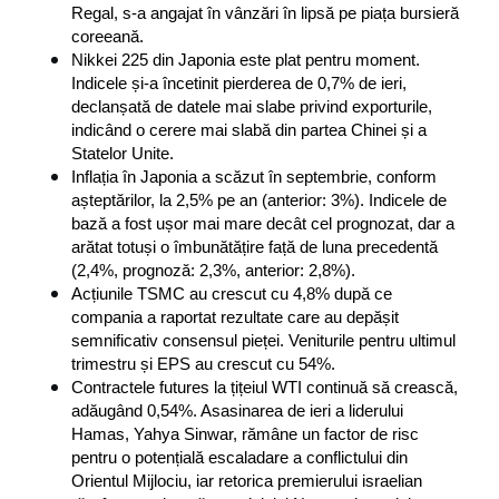
Regal, s-a angajat în vânzări în lipsă pe piața bursieră 
coreeană.
Nikkei 225 din Japonia este plat pentru moment. 
Indicele și-a încetinit pierderea de 0,7% de ieri, 
declanșată de datele mai slabe privind exporturile, 
indicând o cerere mai slabă din partea Chinei și a 
Statelor Unite.
Inflația în Japonia a scăzut în septembrie, conform 
așteptărilor, la 2,5% pe an (anterior: 3%). Indicele de 
bază a fost ușor mai mare decât cel prognozat, dar a 
arătat totuși o îmbunătățire față de luna precedentă 
(2,4%, prognoză: 2,3%, anterior: 2,8%).
Acțiunile TSMC au crescut cu 4,8% după ce 
compania a raportat rezultate care au depășit 
semnificativ consensul pieței. Veniturile pentru ultimul 
trimestru și EPS au crescut cu 54%.
Contractele futures la țițeiul WTI continuă să crească, 
adăugând 0,54%. Asasinarea de ieri a liderului 
Hamas, Yahya Sinwar, rămâne un factor de risc 
pentru o potențială escaladare a conflictului din 
Orientul Mijlociu, iar retorica premierului israelian 