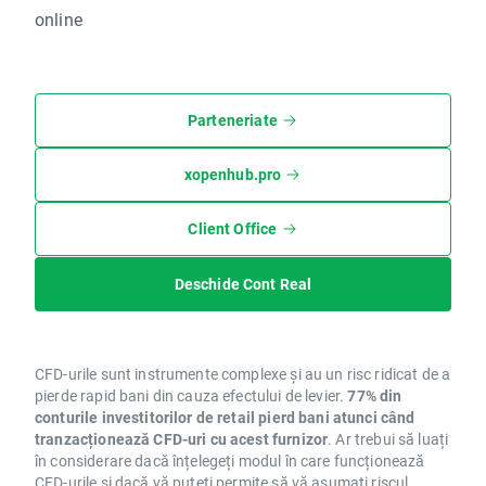
online
Parteneriate
xopenhub.pro
Client Office
Deschide Cont Real
CFD-urile sunt instrumente complexe și au un risc ridicat de a
pierde rapid bani din cauza efectului de levier.
77% din
conturile investitorilor de retail pierd bani atunci când
tranzacționează CFD-uri cu acest furnizor
. Ar trebui să luați
în considerare dacă înțelegeți modul în care funcționează
CFD-urile și dacă vă puteți permite să vă asumați riscul