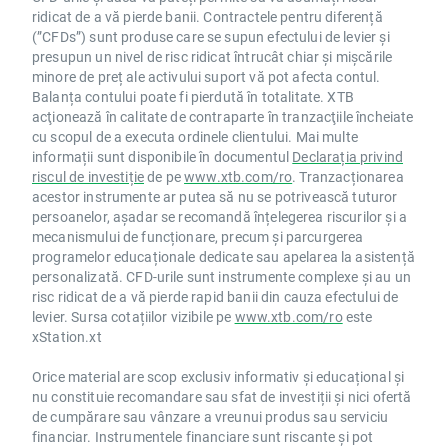
ridicat de a vă pierde banii. Contractele pentru diferență
(”CFDs”) sunt produse care se supun efectului de levier și
presupun un nivel de risc ridicat întrucât chiar și mișcările
minore de preț ale activului suport vă pot afecta contul.
Balanța contului poate fi pierdută în totalitate. XTB
acţionează în calitate de contraparte în tranzacţiile încheiate
cu scopul de a executa ordinele clientului. Mai multe
informații sunt disponibile în documentul
Declarația privind
riscul de investiție
de pe
www.xtb.com/ro
. Tranzacționarea
acestor instrumente ar putea să nu se potrivească tuturor
persoanelor, așadar se recomandă înțelegerea riscurilor și a
mecanismului de funcționare, precum și parcurgerea
programelor educaționale dedicate sau apelarea la asistență
personalizată. CFD-urile sunt instrumente complexe și au un
risc ridicat de a vă pierde rapid banii din cauza efectului de
levier. Sursa cotațiilor vizibile pe
www.xtb.com/ro
este
xStation.xt
Orice material are scop exclusiv informativ și educațional și
nu constituie recomandare sau sfat de investiții și nici ofertă
de cumpărare sau vânzare a vreunui produs sau serviciu
financiar. Instrumentele financiare sunt riscante și pot