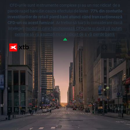
CFD-urile sunt instrumente complexe și au un risc ridicat de a
pierde rapid bani din cauza efectului de levier.
77% din conturile
investitorilor de retail pierd bani atunci când tranzacționează
CFD-uri cu acest furnizor
. Ar trebui să luați în considerare dacă
înțelegeți
modul în care funcționează CFDurile și dacă vă puteți
permite să vă asumați riscul ridicat de a vă pierde banii.