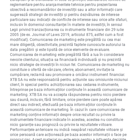
reglementare pentru aranjamentele tehnice pentru prezentarea
obiectivă a recomandărilor de investiții sau a altor informații care
sugerează strategii de investiții și pentru dezvăluirea de interese
particulare sau indicații de conflicte de interese sau orice alte sfaturi,
inclusiv în domeniul consultanței în materie de investiții, în sensul
Legii privind tranzacționarea cu instrumente financiare din 29 iulie
2005 (de ex. Journal of Laws 2019, articolul 875, astfel cum a fost
modificat). Comunicarea de marketing este pregătită cu cea mai
mare diligență, obiectivitate, prezintă faptele cunoscute autorului la
data pregătirii și este lipsită de orice elemente de evaluare.
Comunicarea de marketing este pregătită fără a lua în considerare
nevoile clientului, situația sa financiară individuală și nu prezintă
nicio strategie de investiții în niciun fel. Comunicarea de marketing nu
constituie o ofertă de vânzare, oferire, abonament, invitație la
cumpărare, reclamă sau promovare a oricărui instrument financiar.
XTB SA nu este responsabilă pentru acțiunile sau omisiunile niciunui
client, în special pentru achiziționarea sau cedarea instrumente,
întreprinse pe baza informațiilor conținute în această comunicare de
marketing. XTB SA nu va accepta răspunderea pentru nicio pierdere
sau daună, inclusiv, fără limitare, orice pierdere care poate apărea
direct sau indirect, efectuată pe baza informațiilor conținute în
această comunicare de marketing. În cazul în care comunicarea de
marketing conține informații despre orice rezultat cu privire la
instrumentele financiare indicate în acestea, acestea nu constituie
nicio garanție sau prognoză cu privire la rezultatele viitoare.
Performanțele anterioare nu indică neapărat rezultatele viitoare și
orice persoană care acționează pe baza acestor informații o face pe
propriul risc. Acest material nu este emis pentru a influenta deciziile