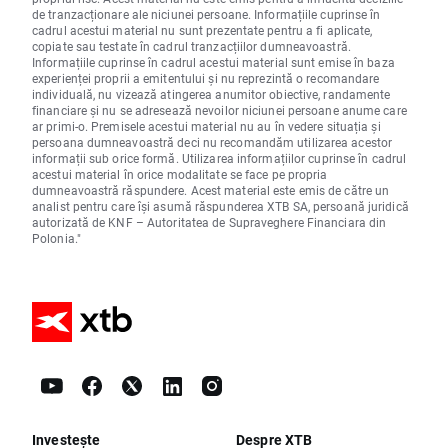
de tranzacționare ale niciunei persoane. Informațiile cuprinse în
cadrul acestui material nu sunt prezentate pentru a fi aplicate,
copiate sau testate în cadrul tranzacțiilor dumneavoastră.
Informațiile cuprinse în cadrul acestui material sunt emise în baza
experienței proprii a emitentului și nu reprezintă o recomandare
individuală, nu vizează atingerea anumitor obiective, randamente
financiare și nu se adresează nevoilor niciunei persoane anume care
ar primi-o. Premisele acestui material nu au în vedere situația și
persoana dumneavoastră deci nu recomandăm utilizarea acestor
informații sub orice formă. Utilizarea informațiilor cuprinse în cadrul
acestui material în orice modalitate se face pe propria
dumneavoastră răspundere. Acest material este emis de către un
analist pentru care își asumă răspunderea XTB SA, persoană juridică
autorizată de KNF – Autoritatea de Supraveghere Financiara din
Polonia."
Investește
Despre XTB