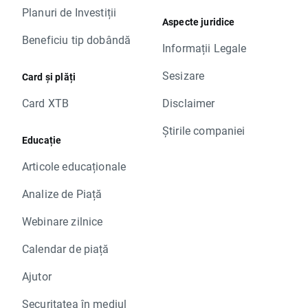
Planuri de Investiții
Aspecte juridice
Beneficiu tip dobândă
Informații Legale
Sesizare
Card și plăți
Card XTB
Disclaimer
Știrile companiei
Educație
Articole educaționale
Analize de Piață
Webinare zilnice
Calendar de piață
Ajutor
Securitatea în mediul