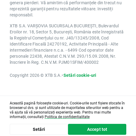
genera pierderi. Vă amintim că performanțele din trecut nu
reprezintă garanții pentru rezultatele viitoare. Investiți
responsabil.
XTB S.A. VARȘOVIA SUCURSALA BUCUREȘTI, Bulevardul
Eroilor nr. 18, Sector 5, București, România este înregistrată
la Registrul Comerțului cu nr. J40/13245/2008, Cod
Identificare Fiscală 24270192, Activitate Principală - Alte
intermedieri financiare n.c.a. - 6499 Cod operator date
personale 22438, Atestat C.N.V.M. 293/15.09.2008, Nr.
înscriere în Reg. C.N.V.M. PJM01SFIM/400002
Copyright 2026 © XTB S.A.
•
Setări cookie-uri
Această pagină folosește cookie-uri. Cookie-urile sunt fișiere stocate în
browser-ul dvs. și sunt utilizate de majoritatea site-urilor web pentru a
vă ajuta să vă personalizați experiența web. Pentru mai multe
informații, consultați
Politica de confidențialitate
Setări
Accept tot