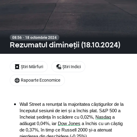
08:56 · 18 octombrie 2024
Rezumatul dimineții (18.10.2024)
Știri Mărfuri
Știri Indici
Rapoarte Economice
Wall Street a renunțat la majoritatea câștigurilor de la 
începutul sesiunii de ieri și a închis plat. S&P 500 a 
încheiat ședința în scădere cu 0,02%, 
Nasdaq
 a 
adăugat 0,04%, iar 
Dow Jones
 a închis cu un câștig 
de 0,37%, în timp ce Russell 2000 și-a atenuat 
pierderea din deschidere (-0,25%).