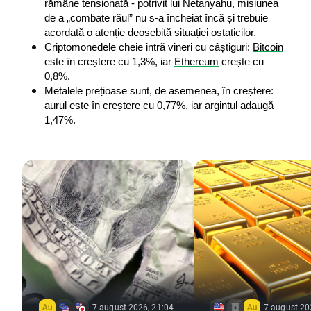
rămâne tensionată - potrivit lui Netanyahu, misiunea 
de a „combate răul” nu s-a încheiat încă și trebuie 
acordată o atenție deosebită situației ostaticilor.
Criptomonedele cheie intră vineri cu câștiguri: 
Bitcoin
este în creștere cu 1,3%, iar 
Ethereum
 crește cu 
0,8%.
Metalele prețioase sunt, de asemenea, în creștere: 
aurul este în creștere cu 0,77%, iar argintul adaugă 
1,47%.
7 august 2026, 21:04
7 august 20