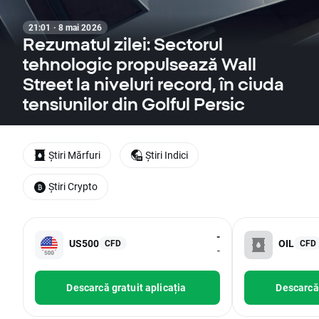
21:01 · 8 mai 2026
Rezumatul zilei: Sectorul
tehnologic propulsează Wall
Street la niveluri record, în ciuda
tensiunilor din Golful Persic
Știri Mărfuri
Știri Indici
Știri Crypto
-
US500
OIL
CFD
CFD
-
Descarcă gratuit aplicația
Descarcă 