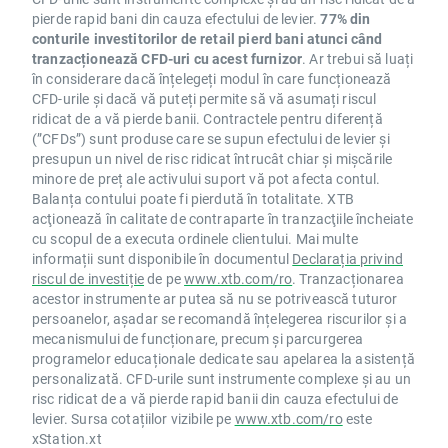
pierde rapid bani din cauza efectului de levier.
77% din
conturile investitorilor de retail pierd bani atunci când
tranzacționează CFD-uri cu acest furnizor
. Ar trebui să luați
în considerare dacă înțelegeți modul în care funcționează
CFD-urile și dacă vă puteți permite să vă asumați riscul
ridicat de a vă pierde banii. Contractele pentru diferență
(”CFDs”) sunt produse care se supun efectului de levier și
presupun un nivel de risc ridicat întrucât chiar și mișcările
minore de preț ale activului suport vă pot afecta contul.
Balanța contului poate fi pierdută în totalitate. XTB
acţionează în calitate de contraparte în tranzacţiile încheiate
cu scopul de a executa ordinele clientului. Mai multe
informații sunt disponibile în documentul
Declarația privind
riscul de investiție
de pe
www.xtb.com/ro
. Tranzacționarea
acestor instrumente ar putea să nu se potrivească tuturor
persoanelor, așadar se recomandă înțelegerea riscurilor și a
mecanismului de funcționare, precum și parcurgerea
programelor educaționale dedicate sau apelarea la asistență
personalizată. CFD-urile sunt instrumente complexe și au un
risc ridicat de a vă pierde rapid banii din cauza efectului de
levier. Sursa cotațiilor vizibile pe
www.xtb.com/ro
este
xStation.xt