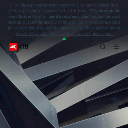
CFD-urile sunt instrumente complexe și au un risc ridicat de a
pierde rapid bani din cauza efectului de levier.
77% din conturile
investitorilor de retail pierd bani atunci când tranzacționează
CFD-uri cu acest furnizor
. Ar trebui să luați în considerare dacă
înțelegeți
modul în care funcționează CFDurile și dacă vă puteți
permite să vă asumați riscul ridicat de a vă pierde banii.