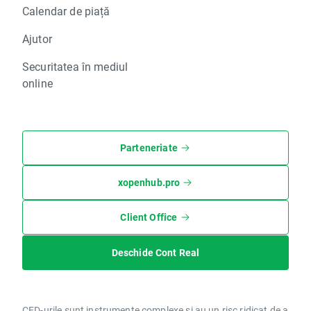
Calendar de piață
Ajutor
Securitatea în mediul
online
Parteneriate
xopenhub.pro
Client Office
Deschide Cont Real
CFD-urile sunt instrumente complexe și au un risc ridicat de a