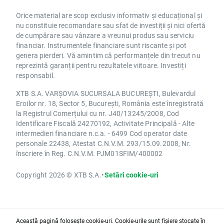
Orice material are scop exclusiv informativ și educațional și
nu constituie recomandare sau sfat de investiții și nici ofertă
de cumpărare sau vânzare a vreunui produs sau serviciu
financiar. Instrumentele financiare sunt riscante și pot
genera pierderi. Vă amintim că performanțele din trecut nu
reprezintă garanții pentru rezultatele viitoare. Investiți
responsabil.
XTB S.A. VARȘOVIA SUCURSALA BUCUREȘTI, Bulevardul
Eroilor nr. 18, Sector 5, București, România este înregistrată
la Registrul Comerțului cu nr. J40/13245/2008, Cod
Identificare Fiscală 24270192, Activitate Principală - Alte
intermedieri financiare n.c.a. - 6499 Cod operator date
personale 22438, Atestat C.N.V.M. 293/15.09.2008, Nr.
înscriere în Reg. C.N.V.M. PJM01SFIM/400002
Copyright 2026 © XTB S.A.
•
Setări cookie-uri
Această pagină folosește cookie-uri. Cookie-urile sunt fișiere stocate în