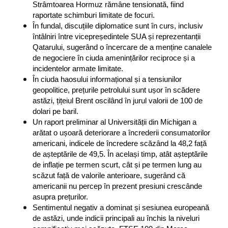
Strâmtoarea Hormuz rămâne tensionată, fiind 
raportate schimburi limitate de focuri.
În fundal, discuțiile diplomatice sunt în curs, inclusiv 
întâlniri între vicepreședintele SUA și reprezentanții 
Qatarului, sugerând o încercare de a menține canalele 
de negociere în ciuda amenințărilor reciproce și a 
incidentelor armate limitate.
În ciuda haosului informațional și a tensiunilor 
geopolitice, prețurile petrolului sunt ușor în scădere 
astăzi, țițeiul Brent oscilând în jurul valorii de 100 de 
dolari pe baril.
Un raport preliminar al Universității din Michigan a 
arătat o ușoară deteriorare a încrederii consumatorilor 
americani, indicele de încredere scăzând la 48,2 față 
de așteptările de 49,5. În același timp, atât așteptările 
de inflație pe termen scurt, cât și pe termen lung au 
scăzut față de valorile anterioare, sugerând că 
americanii nu percep în prezent presiuni crescânde 
asupra prețurilor.
Sentimentul negativ a dominat și sesiunea europeană 
de astăzi, unde indicii principali au închis la niveluri 