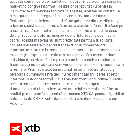
această comunicare de marketing. În cazul în care comunicarea de
marketing conține informații despre orice rezultat cu privire la
instrumentele financiare indicate în acestea, acestea nu constituie
nicio garanție sau prognoză cu privire la rezultatele viitoare.
Performanțele anterioare nu indică neapărat rezultatele viitoare și
orice persoană care acționează pe baza acestor informații o face pe
propriul risc. Acest material nu este emis pentru a influenta deciziile
de tranzacționare ale niciunei persoane. Informațiile cuprinse în
cadrul acestui material nu sunt prezentate pentru a fi aplicate,
copiate sau testate în cadrul tranzacțiilor dumneavoastră.
Informațiile cuprinse în cadrul acestui material sunt emise în baza
experienței proprii a emitentului și nu reprezintă o recomandare
individuală, nu vizează atingerea anumitor obiective, randamente
financiare și nu se adresează nevoilor niciunei persoane anume care
ar primi-o. Premisele acestui material nu au în vedere situația și
persoana dumneavoastră deci nu recomandăm utilizarea acestor
informații sub orice formă. Utilizarea informațiilor cuprinse în cadrul
acestui material în orice modalitate se face pe propria
dumneavoastră răspundere. Acest material este emis de către un
analist pentru care își asumă răspunderea XTB SA, persoană juridică
autorizată de KNF – Autoritatea de Supraveghere Financiara din
Polonia."