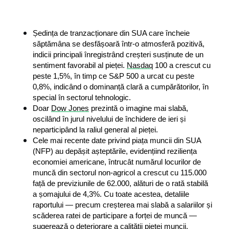
Ședința de tranzacționare din SUA care încheie 
săptămâna se desfășoară într-o atmosferă pozitivă, 
indicii principali înregistrând creșteri susținute de un 
sentiment favorabil al pieței. 
Nasdaq
 100 a crescut cu 
peste 1,5%, în timp ce S&P 500 a urcat cu peste 
0,8%, indicând o dominanță clară a cumpărătorilor, în 
special în sectorul tehnologic.
Doar 
Dow Jones
 prezintă o imagine mai slabă, 
oscilând în jurul nivelului de închidere de ieri și 
neparticipând la raliul general al pieței.
Cele mai recente date privind piața muncii din SUA 
(NFP) au depășit așteptările, evidențiind reziliența 
economiei americane, întrucât numărul locurilor de 
muncă din sectorul non-agricol a crescut cu 115.000 
față de previziunile de 62.000, alături de o rată stabilă 
a șomajului de 4,3%. Cu toate acestea, detaliile 
raportului — precum creșterea mai slabă a salariilor și 
scăderea ratei de participare a forței de muncă — 
sugerează o deteriorare a calității pieței muncii.