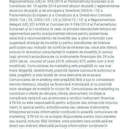
Regulamentului (UE) nr. 596/2014 al Parlamentului European și al
Consiliului din 16 aprilie 2014 privind abuzul de piață ( reglementarea
abuzului de piață) și de abrogare a Directivei 2003/6 / CE a
Parlamentului European și a Consiliului și a Directivelor Comisiei
2003/124 / CE, 2003/125 / CE și 2004/72 / CE și a Regulamentului
delegat (UE) 2016/958 al Comisiei din 9 596/2014 al Parlamentului
European și al Consiliului în ceea ce privește standardele tehnice de
reglementare pentru aranjamentele tehnice pentru prezentarea
obiectivă a recomandărilor de investiții sau a altor informații care
sugerează strategii de investiții și pentru dezvăluirea de interese
particulare sau indicații de conflicte de interese sau orice alte sfaturi,
inclusiv în domeniul consultanței în materie de investiții, în sensul
Legii privind tranzacționarea cu instrumente financiare din 29 iulie
2005 (de ex. Journal of Laws 2019, articolul 875, astfel cum a fost
modificat). Comunicarea de marketing este pregătită cu cea mai
mare diligență, obiectivitate, prezintă faptele cunoscute autorului la
data pregătirii și este lipsită de orice elemente de evaluare.
Comunicarea de marketing este pregătită fără a lua în considerare
nevoile clientului, situația sa financiară individuală și nu prezintă
nicio strategie de investiții în niciun fel. Comunicarea de marketing nu
constituie o ofertă de vânzare, oferire, abonament, invitație la
cumpărare, reclamă sau promovare a oricărui instrument financiar.
XTB SA nu este responsabilă pentru acțiunile sau omisiunile niciunui
client, în special pentru achiziționarea sau cedarea instrumente,
întreprinse pe baza informațiilor conținute în această comunicare de
marketing. XTB SA nu va accepta răspunderea pentru nicio pierdere
sau daună, inclusiv, fără limitare, orice pierdere care poate apărea
direct sau indirect, efectuată pe baza informațiilor conținute în