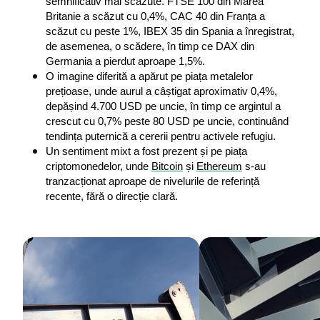
semnificativ mai scăzute. FTSE 100 din Marea 
Britanie a scăzut cu 0,4%, CAC 40 din Franța a 
scăzut cu peste 1%, IBEX 35 din Spania a înregistrat, 
de asemenea, o scădere, în timp ce DAX din 
Germania a pierdut aproape 1,5%.
O imagine diferită a apărut pe piața metalelor 
prețioase, unde aurul a câștigat aproximativ 0,4%, 
depășind 4.700 USD pe uncie, în timp ce argintul a 
crescut cu 0,7% peste 80 USD pe uncie, continuând 
tendința puternică a cererii pentru activele refugiu.
Un sentiment mixt a fost prezent și pe piața 
criptomonedelor, unde 
Bitcoin
 și 
Ethereum
 s-au 
tranzacționat aproape de nivelurile de referință 
recente, fără o direcție clară.