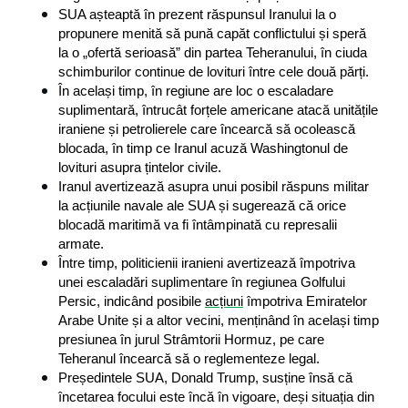
SUA așteaptă în prezent răspunsul Iranului la o 
propunere menită să pună capăt conflictului și speră 
la o „ofertă serioasă” din partea Teheranului, în ciuda 
schimburilor continue de lovituri între cele două părți.
În același timp, în regiune are loc o escaladare 
suplimentară, întrucât forțele americane atacă unitățile 
iraniene și petrolierele care încearcă să ocolească 
blocada, în timp ce Iranul acuză Washingtonul de 
lovituri asupra țintelor civile.
Iranul avertizează asupra unui posibil răspuns militar 
la acțiunile navale ale SUA și sugerează că orice 
blocadă maritimă va fi întâmpinată cu represalii 
armate.
Între timp, politicienii iranieni avertizează împotriva 
unei escaladări suplimentare în regiunea Golfului 
Persic, indicând posibile 
acțiuni
 împotriva Emiratelor 
Arabe Unite și a altor vecini, menținând în același timp 
presiunea în jurul Strâmtorii Hormuz, pe care 
Teheranul încearcă să o reglementeze legal.
Președintele SUA, Donald Trump, susține însă că 
încetarea focului este încă în vigoare, deși situația din 