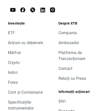
Investește
Despre XTB
ETF
Compania
Acțiuni cu dețienere
Ambasador
Mărfuri
Platforma de
Tranzacționare
Crypto
Contact
Indici
Relații cu Presa
Forex
Informații acționari
Cont și Comisioane
Știri
Specificațiile
instrumentelor
Rapoarte