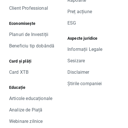
Client Professional
Preț acțiune
ESG
Economisește
Planuri de Investiții
Aspecte juridice
Beneficiu tip dobândă
Informații Legale
Sesizare
Card și plăți
Card XTB
Disclaimer
Știrile companiei
Educație
Articole educaționale
Analize de Piață
Webinare zilnice