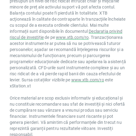
presupun un nivel de risc ridicat întrucât chiar și mișcările
minore de preț ale activului suport vă pot afecta contul.
Balanța contului poate fi pierdută în totalitate. XTB
acţionează în calitate de contraparte în tranzacţiile încheiate
cu scopul de a executa ordinele clientului. Mai multe
informații sunt disponibile în documentul
Declarația privind
riscul de investiție
de pe
www.xtb.com/ro
. Tranzacționarea
acestor instrumente ar putea să nu se potrivească tuturor
persoanelor, așadar se recomandă înțelegerea riscurilor și a
mecanismului de funcționare, precum și parcurgerea
programelor educaționale dedicate sau apelarea la asistență
personalizată. CFD-urile sunt instrumente complexe și au un
risc ridicat de a vă pierde rapid banii din cauza efectului de
levier. Sursa cotațiilor vizibile pe
www.xtb.com/ro
este
xStation.xt
Orice material are scop exclusiv informativ și educațional și
nu constituie recomandare sau sfat de investiții și nici ofertă
de cumpărare sau vânzare a vreunui produs sau serviciu
financiar. Instrumentele financiare sunt riscante și pot
genera pierderi. Vă amintim că performanțele din trecut nu
reprezintă garanții pentru rezultatele viitoare. Investiți
responsabil.