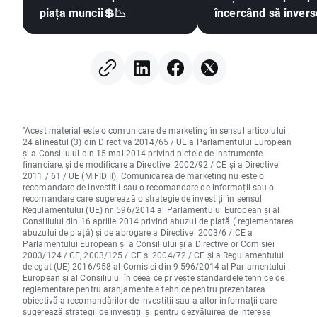
piața muncii💲📉
încercând să inver
tendința
"Acest material este o comunicare de marketing în sensul articolului
24 alineatul (3) din Directiva 2014/65 / UE a Parlamentului European
și a Consiliului din 15 mai 2014 privind piețele de instrumente
financiare, și de modificare a Directivei 2002/92 / CE și a Directivei
2011 / 61 / UE (MiFID II). Comunicarea de marketing nu este o
recomandare de investiții sau o recomandare de informații sau o
recomandare care sugerează o strategie de investiții în sensul
Regulamentului (UE) nr. 596/2014 al Parlamentului European și al
Consiliului din 16 aprilie 2014 privind abuzul de piață ( reglementarea
abuzului de piață) și de abrogare a Directivei 2003/6 / CE a
Parlamentului European și a Consiliului și a Directivelor Comisiei
2003/124 / CE, 2003/125 / CE și 2004/72 / CE și a Regulamentului
delegat (UE) 2016/958 al Comisiei din 9 596/2014 al Parlamentului
European și al Consiliului în ceea ce privește standardele tehnice de
reglementare pentru aranjamentele tehnice pentru prezentarea
obiectivă a recomandărilor de investiții sau a altor informații care
sugerează strategii de investiții și pentru dezvăluirea de interese