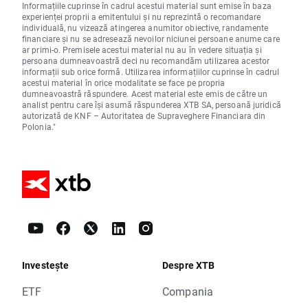
Informațiile cuprinse în cadrul acestui material sunt emise în baza
experienței proprii a emitentului și nu reprezintă o recomandare
individuală, nu vizează atingerea anumitor obiective, randamente
financiare și nu se adresează nevoilor niciunei persoane anume care
ar primi-o. Premisele acestui material nu au în vedere situația și
persoana dumneavoastră deci nu recomandăm utilizarea acestor
informații sub orice formă. Utilizarea informațiilor cuprinse în cadrul
acestui material în orice modalitate se face pe propria
dumneavoastră răspundere. Acest material este emis de către un
analist pentru care își asumă răspunderea XTB SA, persoană juridică
autorizată de KNF – Autoritatea de Supraveghere Financiara din
Polonia."
Investește
Despre XTB
ETF
Compania