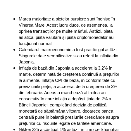
Marea majoritate a piețelor bursiere sunt închise în 
Vinerea Mare. Acest lucru duce, de asemenea, la 
oprirea tranzacțiilor pe multe mărfuri. Astăzi, piața 
asiatică, piața valutară și piața criptomonedelor au 
funcționat normal.
Calendarul macroeconomic a fost practic gol astăzi. 
Singurele date semnificative s-au referit la inflația din 
Japonia.
Inflația de bază din Japonia a accelerat la 3,2% în 
martie, determinată de creșterea continuă a prețurilor 
la alimente. Inflația CPI de bază, în conformitate cu 
previziunile pieței, a accelerat de la creșterea de 3% 
din februarie. Aceasta marchează al treilea an 
consecutiv în care inflația a depășit ținta de 2% a 
Băncii Japoniei, complicând decizia de politică 
monetară de săptămâna viitoare, deoarece banca 
centrală pune în balanță presiunile crescânde asupra 
prețurilor cu riscurile legate de tarifele americane.
Nikkei 225 a câștigat 1% astăzi, în timp ce Shanghai 