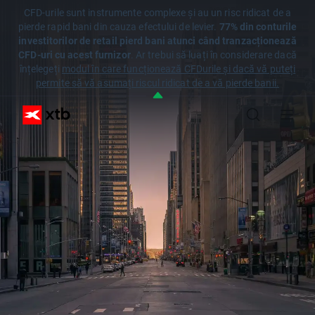
CFD-urile sunt instrumente complexe și au un risc ridicat de a
pierde rapid bani din cauza efectului de levier.
77% din conturile
investitorilor de retail pierd bani atunci când tranzacționează
CFD-uri cu acest furnizor
. Ar trebui să luați în considerare dacă
înțelegeți
modul în care funcționează CFDurile și dacă vă puteți
permite să vă asumați riscul ridicat de a vă pierde banii.