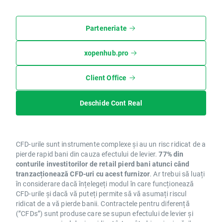
Parteneriate
xopenhub.pro
Client Office
Deschide Cont Real
CFD-urile sunt instrumente complexe și au un risc ridicat de a
pierde rapid bani din cauza efectului de levier.
77% din
conturile investitorilor de retail pierd bani atunci când
tranzacționează CFD-uri cu acest furnizor
. Ar trebui să luați
în considerare dacă înțelegeți modul în care funcționează
CFD-urile și dacă vă puteți permite să vă asumați riscul
ridicat de a vă pierde banii. Contractele pentru diferență
(”CFDs”) sunt produse care se supun efectului de levier și