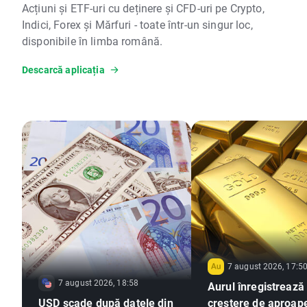
Acțiuni și ETF-uri cu deținere și CFD-uri pe Crypto,
Indici, Forex și Mărfuri - toate într-un singur loc,
disponibile în limba română.
Descarcă aplicația
7 august 2026, 17:5
7 august 2026, 18:58
Aurul înregistrează
USD scade după datele din
creștere de aproap