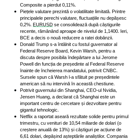
Composite a pierdut 0,11%.
Piețele valutare prezintă o volatilitate limitată. Printre 
principalele perechi valutare, fluctuațiile nu depășesc 
0,2%. 
EURUSD
 se consolidează după câștigurile 
recente, rămânând aproape de nivelul de 1,1400. Ieri, 
BCE a decis o nouă reducere a ratei dobânzii.
Donald Trump s-a întâlnit cu fostul guvernator al 
Federal Reserve Board, Kevin Warsh, pentru a 
discuta despre posibila îndepărtare a lui Jerome 
Powell din funcția de președinte al Federal Reserve 
înainte de încheierea mandatului, potrivit CNBC. 
Sursele spun că Warsh l-a sfătuit pe președintele 
american să nu intervină în această chestiune.
Potrivit guvernului din Shanghai, CEO-ul Nvidia, 
Jensen Huang, a declarat că Shanghai este un 
important centru de cercetare și dezvoltare pentru 
gigantul tehnologic.
Netflix a raportat aseară rezultate solide pentru primul 
trimestru, cu venituri de 10,54 miliarde de dolari (o 
creștere anuală de 13%) și câștiguri pe acțiune de 
6,61 dolari, depășind așteptările analiștilor. Compania 