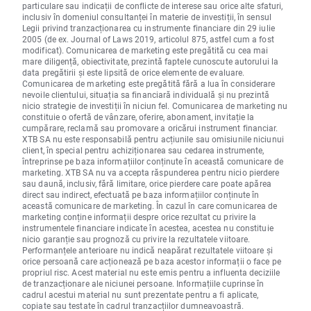
particulare sau indicații de conflicte de interese sau orice alte sfaturi,
inclusiv în domeniul consultanței în materie de investiții, în sensul
Legii privind tranzacționarea cu instrumente financiare din 29 iulie
2005 (de ex. Journal of Laws 2019, articolul 875, astfel cum a fost
modificat). Comunicarea de marketing este pregătită cu cea mai
mare diligență, obiectivitate, prezintă faptele cunoscute autorului la
data pregătirii și este lipsită de orice elemente de evaluare.
Comunicarea de marketing este pregătită fără a lua în considerare
nevoile clientului, situația sa financiară individuală și nu prezintă
nicio strategie de investiții în niciun fel. Comunicarea de marketing nu
constituie o ofertă de vânzare, oferire, abonament, invitație la
cumpărare, reclamă sau promovare a oricărui instrument financiar.
XTB SA nu este responsabilă pentru acțiunile sau omisiunile niciunui
client, în special pentru achiziționarea sau cedarea instrumente,
întreprinse pe baza informațiilor conținute în această comunicare de
marketing. XTB SA nu va accepta răspunderea pentru nicio pierdere
sau daună, inclusiv, fără limitare, orice pierdere care poate apărea
direct sau indirect, efectuată pe baza informațiilor conținute în
această comunicare de marketing. În cazul în care comunicarea de
marketing conține informații despre orice rezultat cu privire la
instrumentele financiare indicate în acestea, acestea nu constituie
nicio garanție sau prognoză cu privire la rezultatele viitoare.
Performanțele anterioare nu indică neapărat rezultatele viitoare și
orice persoană care acționează pe baza acestor informații o face pe
propriul risc. Acest material nu este emis pentru a influenta deciziile
de tranzacționare ale niciunei persoane. Informațiile cuprinse în
cadrul acestui material nu sunt prezentate pentru a fi aplicate,
copiate sau testate în cadrul tranzacțiilor dumneavoastră.