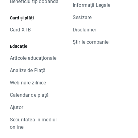
Beneficiu tip dobândă
Informații Legale
Sesizare
Card și plăți
Card XTB
Disclaimer
Știrile companiei
Educație
Articole educaționale
Analize de Piață
Webinare zilnice
Calendar de piață
Ajutor
Securitatea în mediul
online