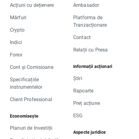
Acțiuni cu dețienere
Ambasador
Mărfuri
Platforma de
Tranzacționare
Crypto
Contact
Indici
Relații cu Presa
Forex
Informații acționari
Cont și Comisioane
Știri
Specificațiile
instrumentelor
Rapoarte
Client Professional
Preț acțiune
ESG
Economisește
Planuri de Investiții
Aspecte juridice