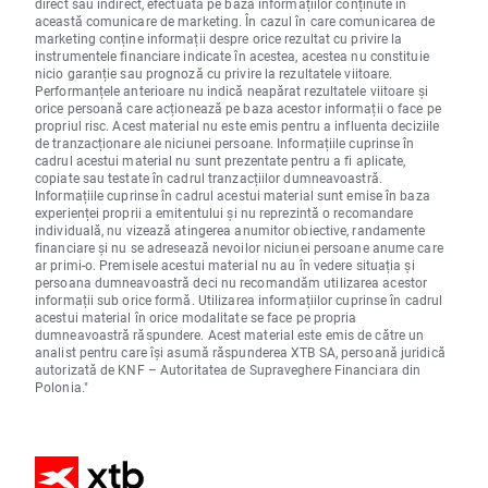
direct sau indirect, efectuată pe baza informațiilor conținute în
această comunicare de marketing. În cazul în care comunicarea de
marketing conține informații despre orice rezultat cu privire la
instrumentele financiare indicate în acestea, acestea nu constituie
nicio garanție sau prognoză cu privire la rezultatele viitoare.
Performanțele anterioare nu indică neapărat rezultatele viitoare și
orice persoană care acționează pe baza acestor informații o face pe
propriul risc. Acest material nu este emis pentru a influenta deciziile
de tranzacționare ale niciunei persoane. Informațiile cuprinse în
cadrul acestui material nu sunt prezentate pentru a fi aplicate,
copiate sau testate în cadrul tranzacțiilor dumneavoastră.
Informațiile cuprinse în cadrul acestui material sunt emise în baza
experienței proprii a emitentului și nu reprezintă o recomandare
individuală, nu vizează atingerea anumitor obiective, randamente
financiare și nu se adresează nevoilor niciunei persoane anume care
ar primi-o. Premisele acestui material nu au în vedere situația și
persoana dumneavoastră deci nu recomandăm utilizarea acestor
informații sub orice formă. Utilizarea informațiilor cuprinse în cadrul
acestui material în orice modalitate se face pe propria
dumneavoastră răspundere. Acest material este emis de către un
analist pentru care își asumă răspunderea XTB SA, persoană juridică
autorizată de KNF – Autoritatea de Supraveghere Financiara din
Polonia."