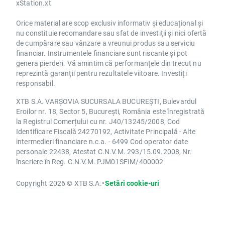
xStation.xt
Orice material are scop exclusiv informativ și educațional și
nu constituie recomandare sau sfat de investiții și nici ofertă
de cumpărare sau vânzare a vreunui produs sau serviciu
financiar. Instrumentele financiare sunt riscante și pot
genera pierderi. Vă amintim că performanțele din trecut nu
reprezintă garanții pentru rezultatele viitoare. Investiți
responsabil.
XTB S.A. VARȘOVIA SUCURSALA BUCUREȘTI, Bulevardul
Eroilor nr. 18, Sector 5, București, România este înregistrată
la Registrul Comerțului cu nr. J40/13245/2008, Cod
Identificare Fiscală 24270192, Activitate Principală - Alte
intermedieri financiare n.c.a. - 6499 Cod operator date
personale 22438, Atestat C.N.V.M. 293/15.09.2008, Nr.
înscriere în Reg. C.N.V.M. PJM01SFIM/400002
Copyright 2026 © XTB S.A.
•
Setări cookie-uri