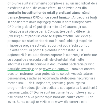
CFD-urile sunt instrumente complexe și au un risc ridicat de a
pierde rapid bani din cauza efectului de levier.
77% din
conturile investitorilor de retail pierd bani atunci când
tranzacționează CFD-uri cu acest furnizor
. Ar trebui să luați
în considerare dacă înțelegeți modul în care funcționează
CFD-urile și dacă vă puteți permite să vă asumați riscul
ridicat de a vă pierde banii. Contractele pentru diferență
(”CFDs”) sunt produse care se supun efectului de levier și
presupun un nivel de risc ridicat întrucât chiar și mișcările
minore de preț ale activului suport vă pot afecta contul.
Balanța contului poate fi pierdută în totalitate. XTB
acţionează în calitate de contraparte în tranzacţiile încheiate
cu scopul de a executa ordinele clientului. Mai multe
informații sunt disponibile în documentul
Declarația privind
riscul de investiție
de pe
www.xtb.com/ro
. Tranzacționarea
acestor instrumente ar putea să nu se potrivească tuturor
persoanelor, așadar se recomandă înțelegerea riscurilor și a
mecanismului de funcționare, precum și parcurgerea
programelor educaționale dedicate sau apelarea la asistență
personalizată. CFD-urile sunt instrumente complexe și au un
risc ridicat de a vă pierde rapid banii din cauza efectului de
levier. Sursa cotațiilor vizibile pe
www.xtb.com/ro
este