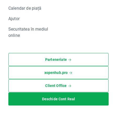
Calendar de piață
Ajutor
Securitatea în mediul
online
Parteneriate
xopenhub.pro
Client Office
Deschide Cont Real