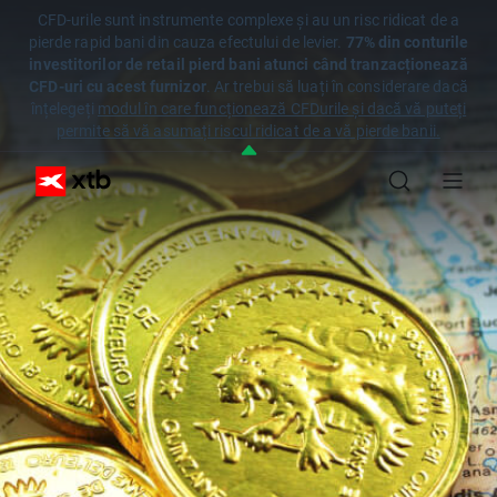
CFD-urile sunt instrumente complexe și au un risc ridicat de a
pierde rapid bani din cauza efectului de levier.
77% din conturile
investitorilor de retail pierd bani atunci când tranzacționează
CFD-uri cu acest furnizor
. Ar trebui să luați în considerare dacă
înțelegeți
modul în care funcționează CFDurile și dacă vă puteți
permite să vă asumați riscul ridicat de a vă pierde banii.