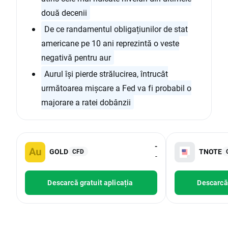
două decenii
De ce randamentul obligațiunilor de stat
americane pe 10 ani reprezintă o veste
negativă pentru aur
Aurul își pierde strălucirea, întrucât
următoarea mișcare a Fed va fi probabil o
majorare a ratei dobânzii
-
GOLD
TNOTE
CFD
-
Descarcă gratuit aplicația
Descarcă 