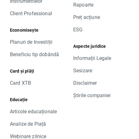
instrumentelor
Rapoarte
Client Professional
Preț acțiune
ESG
Economisește
Planuri de Investiții
Aspecte juridice
Beneficiu tip dobândă
Informații Legale
Sesizare
Card și plăți
Card XTB
Disclaimer
Știrile companiei
Educație
Articole educaționale
Analize de Piață
Webinare zilnice