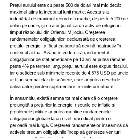
Prețul aurului este cu peste 500 de dolari mai mic decât 
maximul atins la începutul lunii martie. Acesta s-a 
îndepărtat de maximul record din martie, de peste 5.200 de 
dolari pe uncie, și nu a acționat ca un activ de refugiu în 
timpul războiului din Orientul Mijlociu. Creșterea 
randamentelor obligațiunilor, declanșată de creșterea 
prețului energiei, a făcut ca aurul să devină neatractiv în 
contextul actual. Având în vedere că randamentul 
obligațiunilor de stat americane pe 10 ani ar putea rămâne 
peste 4% pe termen lung, prețul aurului este expus riscului, 
iar o scădere sub minimele recente de 4.575 USD pe uncie 
ar fi un semnal clar de scădere, care ar putea deschide 
calea către pierderi suplimentare în lunile următoare.
În ansamblu, există semne tot mai clare că o creștere 
prelungită a prețurilor la energie, riscurile de inflație și 
problemele politice ar putea menține randamentele 
obligațiunilor globale la un nivel mai ridicat pentru o 
perioadă mai lungă. Creșterea randamentelor înseamnă că 
activele precum obligațiunile încep să genereze venituri 