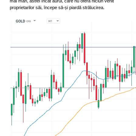
mai mari, astfel încât aurul, care nu oferă niciun venit 
proprietarilor săi, începe să-și piardă strălucirea.