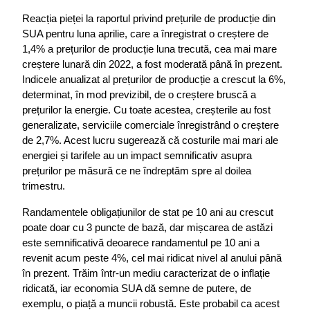
Reacția pieței la raportul privind prețurile de producție din 
SUA pentru luna aprilie, care a înregistrat o creștere de 
1,4% a prețurilor de producție luna trecută, cea mai mare 
creștere lunară din 2022, a fost moderată până în prezent. 
Indicele anualizat al prețurilor de producție a crescut la 6%, 
determinat, în mod previzibil, de o creștere bruscă a 
prețurilor la energie. Cu toate acestea, creșterile au fost 
generalizate, serviciile comerciale înregistrând o creștere 
de 2,7%. Acest lucru sugerează că costurile mai mari ale 
energiei și tarifele au un impact semnificativ asupra 
prețurilor pe măsură ce ne îndreptăm spre al doilea 
trimestru.
Randamentele obligațiunilor de stat pe 10 ani au crescut 
poate doar cu 3 puncte de bază, dar mișcarea de astăzi 
este semnificativă deoarece randamentul pe 10 ani a 
revenit acum peste 4%, cel mai ridicat nivel al anului până 
în prezent. Trăim într-un mediu caracterizat de o inflație 
ridicată, iar economia SUA dă semne de putere, de 
exemplu, o piață a muncii robustă. Este probabil ca acest 