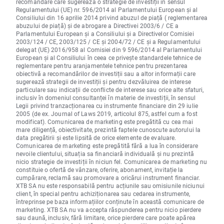
recomandare care sugerează o strategie de investiții în sensul
Regulamentului (UE) nr. 596/2014 al Parlamentului European și al
Consiliului din 16 aprilie 2014 privind abuzul de piață ( reglementarea
abuzului de piață) și de abrogare a Directivei 2003/6 / CE a
Parlamentului European și a Consiliului și a Directivelor Comisiei
2003/124 / CE, 2003/125 / CE și 2004/72 / CE și a Regulamentului
delegat (UE) 2016/958 al Comisiei din 9 596/2014 al Parlamentului
European și al Consiliului în ceea ce privește standardele tehnice de
reglementare pentru aranjamentele tehnice pentru prezentarea
obiectivă a recomandărilor de investiții sau a altor informații care
sugerează strategii de investiții și pentru dezvăluirea de interese
particulare sau indicații de conflicte de interese sau orice alte sfaturi,
inclusiv în domeniul consultanței în materie de investiții, în sensul
Legii privind tranzacționarea cu instrumente financiare din 29 iulie
2005 (de ex. Journal of Laws 2019, articolul 875, astfel cum a fost
modificat). Comunicarea de marketing este pregătită cu cea mai
mare diligență, obiectivitate, prezintă faptele cunoscute autorului la
data pregătirii și este lipsită de orice elemente de evaluare.
Comunicarea de marketing este pregătită fără a lua în considerare
nevoile clientului, situația sa financiară individuală și nu prezintă
nicio strategie de investiții în niciun fel. Comunicarea de marketing nu
constituie o ofertă de vânzare, oferire, abonament, invitație la
cumpărare, reclamă sau promovare a oricărui instrument financiar.
XTB SA nu este responsabilă pentru acțiunile sau omisiunile niciunui
client, în special pentru achiziționarea sau cedarea instrumente,
întreprinse pe baza informațiilor conținute în această comunicare de
marketing. XTB SA nu va accepta răspunderea pentru nicio pierdere
sau daună, inclusiv, fără limitare, orice pierdere care poate apărea