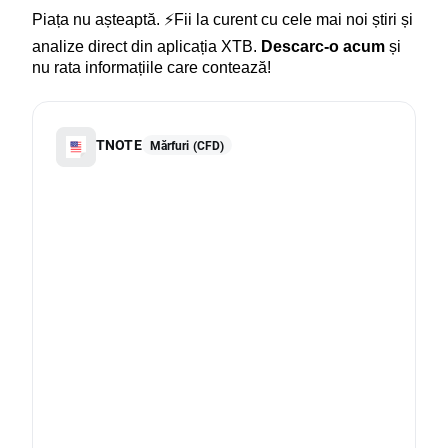
Piața nu așteaptă. ⚡Fii la curent cu cele mai noi știri și 
analize direct din aplicația XTB. 
Descarc-o acum 
și 
nu rata informațiile care contează!
TNOTE
Mărfuri (CFD)