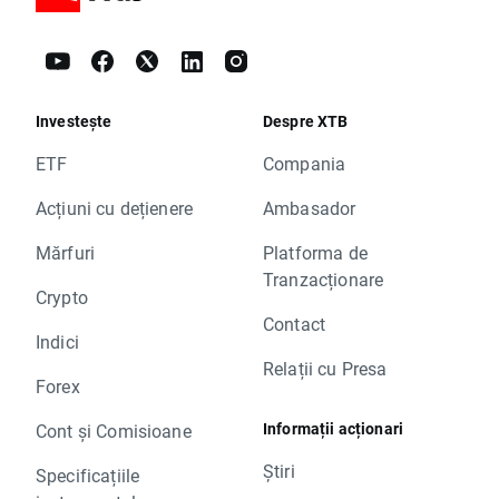
Investește
Despre XTB
ETF
Compania
Acțiuni cu dețienere
Ambasador
Mărfuri
Platforma de
Tranzacționare
Crypto
Contact
Indici
Relații cu Presa
Forex
Informații acționari
Cont și Comisioane
Știri
Specificațiile