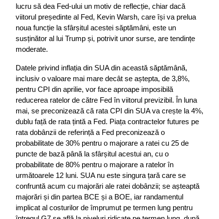
lucru să dea Fed-ului un motiv de reflecție, chiar dacă 
viitorul președinte al Fed, Kevin Warsh, care își va prelua 
noua funcție la sfârșitul acestei săptămâni, este un 
susținător al lui Trump și, potrivit unor surse, are tendințe 
moderate.
Datele privind inflația din SUA din această săptămână, 
inclusiv o valoare mai mare decât se aștepta, de 3,8%, 
pentru CPI din aprilie, vor face aproape imposibilă 
reducerea ratelor de către Fed în viitorul previzibil. În luna 
mai, se preconizează că rata CPI din SUA va crește la 4%, 
dublu față de rata țintă a Fed. Piața contractelor futures pe 
rata dobânzii de referință a Fed preconizează o 
probabilitate de 30% pentru o majorare a ratei cu 25 de 
puncte de bază până la sfârșitul acestui an, cu o 
probabilitate de 80% pentru o majorare a ratelor în 
următoarele 12 luni. SUA nu este singura țară care se 
confruntă acum cu majorări ale ratei dobânzii; se așteaptă 
majorări și din partea BCE și a BOE, iar randamentul 
implicat al costurilor de împrumut pe termen lung pentru 
întregul G7 se află la niveluri ridicate pe termen lung, după 