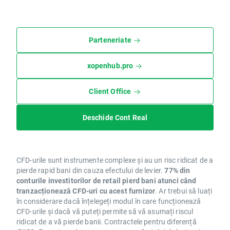
Parteneriate
xopenhub.pro
Client Office
Deschide Cont Real
CFD-urile sunt instrumente complexe și au un risc ridicat de a
pierde rapid bani din cauza efectului de levier.
77% din
conturile investitorilor de retail pierd bani atunci când
tranzacționează CFD-uri cu acest furnizor
. Ar trebui să luați
în considerare dacă înțelegeți modul în care funcționează
CFD-urile și dacă vă puteți permite să vă asumați riscul
ridicat de a vă pierde banii. Contractele pentru diferență