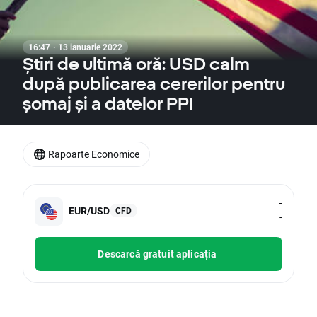
16:47 · 13 ianuarie 2022
Știri de ultimă oră: USD calm
după publicarea cererilor pentru
șomaj și a datelor PPI
Rapoarte Economice
-
EUR/USD
CFD
-
Descarcă gratuit aplicația