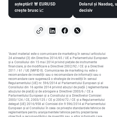
așteptări! 🚨 EURUSD
Dolarul și Nasdaq, u
crește brusc 📈
decisiv
"Acest material este o comunicare de marketing în sensul articolului
24 alineatul (3) din Directiva 2014/65 / UE a Parlamentului European
și a Consiliului din 15 mai 2014 privind piețele de instrumente
financiare, și de modificare a Directivei 2002/92 / CE și a Directivei
2011 / 61 / UE (MiFID II). Comunicarea de marketing nu este o
recomandare de investiții sau o recomandare de informații sau o
recomandare care sugerează o strategie de investiții în sensul
Regulamentului (UE) nr. 596/2014 al Parlamentului European și al
Consiliului din 16 aprilie 2014 privind abuzul de piață ( reglementarea
abuzului de piață) și de abrogare a Directivei 2003/6 / CE a
Parlamentului European și a Consiliului și a Directivelor Comisiei
2003/124 / CE, 2003/125 / CE și 2004/72 / CE și a Regulamentului
delegat (UE) 2016/958 al Comisiei din 9 596/2014 al Parlamentului
European și al Consiliului în ceea ce privește standardele tehnice de
reglementare pentru aranjamentele tehnice pentru prezentarea
obiectivă a recomandărilor de investiții sau a altor informații care