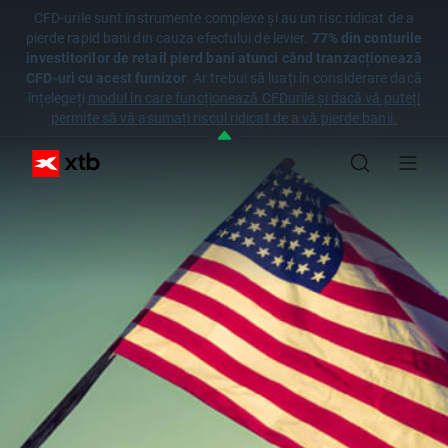
CFD-urile sunt instrumente complexe și au un risc ridicat de a
pierde rapid bani din cauza efectului de levier.
77% din conturile
investitorilor de retail pierd bani atunci când tranzacționează
CFD-uri cu acest furnizor
. Ar trebui să luați în considerare dacă
înțelegeți
modul în care funcționează CFDurile și dacă vă puteți
permite să vă asumați riscul ridicat de a vă pierde banii.