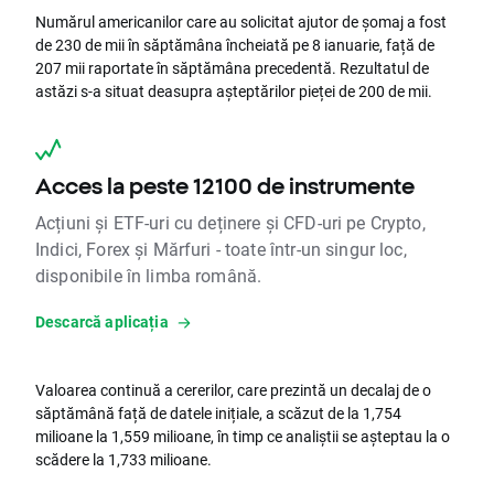
Numărul americanilor care au solicitat ajutor de șomaj a fost
de 230 de mii în săptămâna încheiată pe 8 ianuarie, față de
207 mii raportate în săptămâna precedentă. Rezultatul de
astăzi s-a situat deasupra așteptărilor pieței de 200 de mii.
Acces la peste 12100 de instrumente
Acțiuni și ETF-uri cu deținere și CFD-uri pe Crypto,
Indici, Forex și Mărfuri - toate într-un singur loc,
disponibile în limba română.
Descarcă aplicația
Valoarea continuă a cererilor, care prezintă un decalaj de o
săptămână față de datele inițiale, a scăzut de la 1,754
milioane la 1,559 milioane, în timp ce analiștii se așteptau la o
scădere la 1,733 milioane.