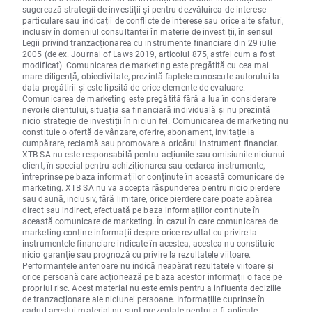
sugerează strategii de investiții și pentru dezvăluirea de interese
particulare sau indicații de conflicte de interese sau orice alte sfaturi,
inclusiv în domeniul consultanței în materie de investiții, în sensul
Legii privind tranzacționarea cu instrumente financiare din 29 iulie
2005 (de ex. Journal of Laws 2019, articolul 875, astfel cum a fost
modificat). Comunicarea de marketing este pregătită cu cea mai
mare diligență, obiectivitate, prezintă faptele cunoscute autorului la
data pregătirii și este lipsită de orice elemente de evaluare.
Comunicarea de marketing este pregătită fără a lua în considerare
nevoile clientului, situația sa financiară individuală și nu prezintă
nicio strategie de investiții în niciun fel. Comunicarea de marketing nu
constituie o ofertă de vânzare, oferire, abonament, invitație la
cumpărare, reclamă sau promovare a oricărui instrument financiar.
XTB SA nu este responsabilă pentru acțiunile sau omisiunile niciunui
client, în special pentru achiziționarea sau cedarea instrumente,
întreprinse pe baza informațiilor conținute în această comunicare de
marketing. XTB SA nu va accepta răspunderea pentru nicio pierdere
sau daună, inclusiv, fără limitare, orice pierdere care poate apărea
direct sau indirect, efectuată pe baza informațiilor conținute în
această comunicare de marketing. În cazul în care comunicarea de
marketing conține informații despre orice rezultat cu privire la
instrumentele financiare indicate în acestea, acestea nu constituie
nicio garanție sau prognoză cu privire la rezultatele viitoare.
Performanțele anterioare nu indică neapărat rezultatele viitoare și
orice persoană care acționează pe baza acestor informații o face pe
propriul risc. Acest material nu este emis pentru a influenta deciziile
de tranzacționare ale niciunei persoane. Informațiile cuprinse în
cadrul acestui material nu sunt prezentate pentru a fi aplicate,