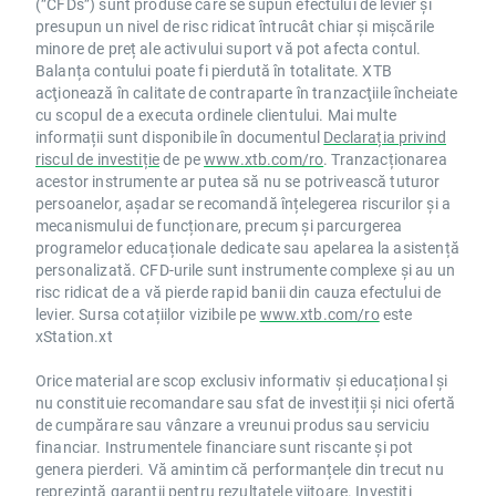
(”CFDs”) sunt produse care se supun efectului de levier și
presupun un nivel de risc ridicat întrucât chiar și mișcările
minore de preț ale activului suport vă pot afecta contul.
Balanța contului poate fi pierdută în totalitate. XTB
acţionează în calitate de contraparte în tranzacţiile încheiate
cu scopul de a executa ordinele clientului. Mai multe
informații sunt disponibile în documentul
Declarația privind
riscul de investiție
de pe
www.xtb.com/ro
. Tranzacționarea
acestor instrumente ar putea să nu se potrivească tuturor
persoanelor, așadar se recomandă înțelegerea riscurilor și a
mecanismului de funcționare, precum și parcurgerea
programelor educaționale dedicate sau apelarea la asistență
personalizată. CFD-urile sunt instrumente complexe și au un
risc ridicat de a vă pierde rapid banii din cauza efectului de
levier. Sursa cotațiilor vizibile pe
www.xtb.com/ro
este
xStation.xt
Orice material are scop exclusiv informativ și educațional și
nu constituie recomandare sau sfat de investiții și nici ofertă
de cumpărare sau vânzare a vreunui produs sau serviciu
financiar. Instrumentele financiare sunt riscante și pot
genera pierderi. Vă amintim că performanțele din trecut nu
reprezintă garanții pentru rezultatele viitoare. Investiți