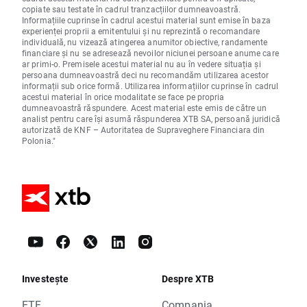
copiate sau testate în cadrul tranzacțiilor dumneavoastră.
Informațiile cuprinse în cadrul acestui material sunt emise în baza
experienței proprii a emitentului și nu reprezintă o recomandare
individuală, nu vizează atingerea anumitor obiective, randamente
financiare și nu se adresează nevoilor niciunei persoane anume care
ar primi-o. Premisele acestui material nu au în vedere situația și
persoana dumneavoastră deci nu recomandăm utilizarea acestor
informații sub orice formă. Utilizarea informațiilor cuprinse în cadrul
acestui material în orice modalitate se face pe propria
dumneavoastră răspundere. Acest material este emis de către un
analist pentru care își asumă răspunderea XTB SA, persoană juridică
autorizată de KNF – Autoritatea de Supraveghere Financiara din
Polonia."
Investește
Despre XTB
ETF
Compania