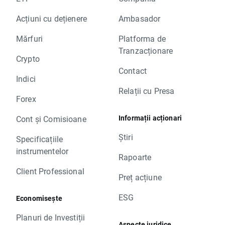
Acțiuni cu dețienere
Ambasador
Mărfuri
Platforma de
Tranzacționare
Crypto
Contact
Indici
Relații cu Presa
Forex
Informații acționari
Cont și Comisioane
Știri
Specificațiile
instrumentelor
Rapoarte
Client Professional
Preț acțiune
ESG
Economisește
Planuri de Investiții
Aspecte juridice