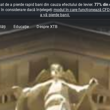
at de a pierde rapid bani din cauza efectului de levier.
77% din c
ți în considerare dacă înțelegeți
modul în care funcționează CFDur
a vă pierde banii.
lăți
Educație
Despre XTB