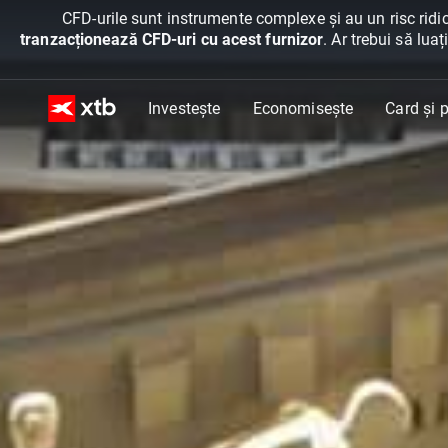
CFD-urile sunt instrumente complexe și au un risc ridic
tranzacționează CFD-uri cu acest furnizor
. Ar trebui să lua
Investește
Economisește
Card și p