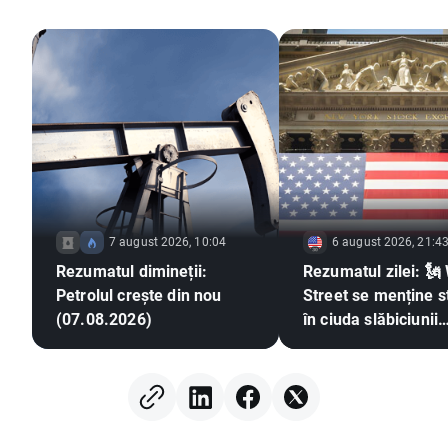
7 august 2026, 10:04
6 august 2026, 21:4
Rezumatul dimineții:
Rezumatul zilei: 🗽 
Petrolul crește din nou
Street se menține s
(07.08.2026)
în ciuda slăbiciunii
acțiunilor din sector
memoriilor și a creș
prețului petrolului