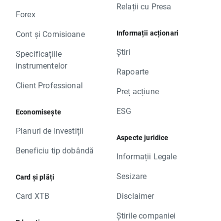
Relații cu Presa
Forex
Informații acționari
Cont și Comisioane
Știri
Specificațiile
instrumentelor
Rapoarte
Client Professional
Preț acțiune
ESG
Economisește
Planuri de Investiții
Aspecte juridice
Beneficiu tip dobândă
Informații Legale
Sesizare
Card și plăți
Card XTB
Disclaimer
Știrile companiei