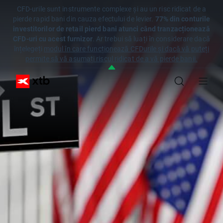
CFD-urile sunt instrumente complexe și au un risc ridicat de a
pierde rapid bani din cauza efectului de levier.
77% din conturile
investitorilor de retail pierd bani atunci când tranzacționează
CFD-uri cu acest furnizor
. Ar trebui să luați în considerare dacă
înțelegeți
modul în care funcționează CFDurile și dacă vă puteți
permite să vă asumați riscul ridicat de a vă pierde banii.