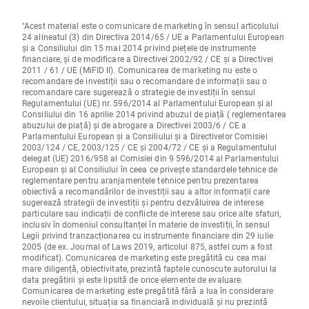
"Acest material este o comunicare de marketing în sensul articolului
24 alineatul (3) din Directiva 2014/65 / UE a Parlamentului European
și a Consiliului din 15 mai 2014 privind piețele de instrumente
financiare, și de modificare a Directivei 2002/92 / CE și a Directivei
2011 / 61 / UE (MiFID II). Comunicarea de marketing nu este o
recomandare de investiții sau o recomandare de informații sau o
recomandare care sugerează o strategie de investiții în sensul
Regulamentului (UE) nr. 596/2014 al Parlamentului European și al
Consiliului din 16 aprilie 2014 privind abuzul de piață ( reglementarea
abuzului de piață) și de abrogare a Directivei 2003/6 / CE a
Parlamentului European și a Consiliului și a Directivelor Comisiei
2003/124 / CE, 2003/125 / CE și 2004/72 / CE și a Regulamentului
delegat (UE) 2016/958 al Comisiei din 9 596/2014 al Parlamentului
European și al Consiliului în ceea ce privește standardele tehnice de
reglementare pentru aranjamentele tehnice pentru prezentarea
obiectivă a recomandărilor de investiții sau a altor informații care
sugerează strategii de investiții și pentru dezvăluirea de interese
particulare sau indicații de conflicte de interese sau orice alte sfaturi,
inclusiv în domeniul consultanței în materie de investiții, în sensul
Legii privind tranzacționarea cu instrumente financiare din 29 iulie
2005 (de ex. Journal of Laws 2019, articolul 875, astfel cum a fost
modificat). Comunicarea de marketing este pregătită cu cea mai
mare diligență, obiectivitate, prezintă faptele cunoscute autorului la
data pregătirii și este lipsită de orice elemente de evaluare.
Comunicarea de marketing este pregătită fără a lua în considerare
nevoile clientului, situația sa financiară individuală și nu prezintă