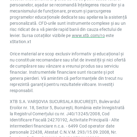
persoanelor, așadar se recomandă înțelegerea riscurilor și a
mecanismului de funcționare, precum și parcurgerea
programelor educaționale dedicate sau apelarea la asistență
personalizată. CFD-urile sunt instrumente complexe și au un
risc ridicat de a vă pierde rapid banii din cauza efectului de
levier. Sursa cotațiilor vizibile pe
www.xtb.com/ro
este
xStation.xt
Orice material are scop exclusiv informativ și educațional și
nu constituie recomandare sau sfat de investiții și nici ofertă
de cumpărare sau vânzare a vreunui produs sau serviciu
financiar. Instrumentele financiare sunt riscante și pot
genera pierderi. Vă amintim că performanțele din trecut nu
reprezintă garanții pentru rezultatele viitoare. Investiți
responsabil.
XTB S.A. VARȘOVIA SUCURSALA BUCUREȘTI, Bulevardul
Eroilor nr. 18, Sector 5, București, România este înregistrată
la Registrul Comerțului cu nr. J40/13245/2008, Cod
Identificare Fiscală 24270192, Activitate Principală - Alte
intermedieri financiare n.c.a. - 6499 Cod operator date
personale 22438, Atestat C.N.V.M. 293/15.09.2008, Nr.