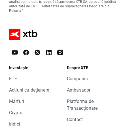
analist pentru care își asumă răspunderea XTB SA, persoană juridică
autorizată de KNF – Autoritatea de Supraveghere Financiara din
Polonia."
Investește
Despre XTB
ETF
Compania
Acțiuni cu dețienere
Ambasador
Mărfuri
Platforma de
Tranzacționare
Crypto
Contact
Indici