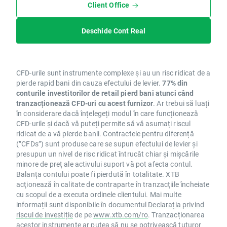
Client Office
Deschide Cont Real
CFD-urile sunt instrumente complexe și au un risc ridicat de a
pierde rapid bani din cauza efectului de levier.
77% din
conturile investitorilor de retail pierd bani atunci când
tranzacționează CFD-uri cu acest furnizor
. Ar trebui să luați
în considerare dacă înțelegeți modul în care funcționează
CFD-urile și dacă vă puteți permite să vă asumați riscul
ridicat de a vă pierde banii. Contractele pentru diferență
(”CFDs”) sunt produse care se supun efectului de levier și
presupun un nivel de risc ridicat întrucât chiar și mișcările
minore de preț ale activului suport vă pot afecta contul.
Balanța contului poate fi pierdută în totalitate. XTB
acţionează în calitate de contraparte în tranzacţiile încheiate
cu scopul de a executa ordinele clientului. Mai multe
informații sunt disponibile în documentul
Declarația privind
riscul de investiție
de pe
www.xtb.com/ro
. Tranzacționarea
acestor instrumente ar putea să nu se potrivească tuturor