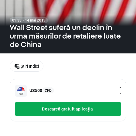
09:33 · 14 mai 2019
Wall Street suferă un declin în
urma măsurilor de retaliere luate
de China
Știri Indici
-
US500
CFD
-
Descarcă gratuit aplicația