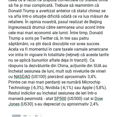
să fie și mai complicată. Trebuie să reamintim că
Donald Trump a avertizat anterior că statul chinez se
va afla într-o situație dificilă odată ce va lua măsuri de
retaliere. În opinia noastră, pasul realizat de Beijing
îngreunează drumul către semnarea unui acord între
cele mai mari economii ale lumii. Între timp, Donald
Trump a scris pe Twitter că, în trei sau patru
săptămâni, va știi dacă discuțiile vor avea succes.
Acela va fi momentul în care taxele vamale americane
vor intra în vigoare în totalitate (rețineți că aceste tarife
nu se aplică bunurilor aflate deja în tranzit). Ca
răspuns la dezvăluirile din China, acțiunile din SUA au
încheiat sesiunea de luni, mult sub nivelurile de vineri
cu
NASDAQ
(US100) pierzând aproximativ 3,4%.
Printre cei mai mari perdanți se numără Microchip
Technology (-6,3%), Nvidida (-6,1%) sau Apple (-5,8%).
Restul indicilor au încheiat sesiunea de ieri într-o
manieră pesimistă - atat
SP500
(US500) cat si
Dow
Jones
(US30) s-au depreciat cu aproximativ 2,4%.