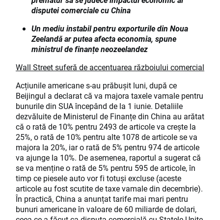
disputei comerciale cu China
Un mediu instabil pentru exporturile din Noua
Zeelandă ar putea afecta economia, spune
ministrul de finanțe neozeelandez
Wall Street suferă de accentuarea războiului comercial
Acțiunile americane s-au prăbușit luni, după ce
Beijingul a declarat că va majora taxele vamale pentru
bunurile din SUA începând de la 1 iunie. Detaliile
dezvăluite de Ministerul de Finanțe din China au arătat
că o rată de 10% pentru 2493 de articole va crește la
25%, o rată de 10% pentru alte 1078 de articole se va
majora la 20%, iar o rată de 5% pentru 974 de articole
va ajunge la 10%. De asemenea, raportul a sugerat că
se va menține o rată de 5% pentru 595 de articole, în
timp ce piesele auto vor fi totuși excluse (aceste
articole au fost scutite de taxe vamale din decembrie).
În practică, China a anunțat tarife mai mari pentru
bunuri americane în valoare de 60 miliarde de dolari,
ceea ce a făcut ca disputa comercială cu Statele Unite