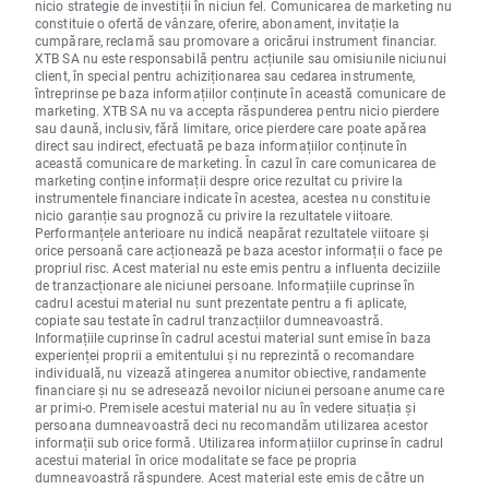
nicio strategie de investiții în niciun fel. Comunicarea de marketing nu
constituie o ofertă de vânzare, oferire, abonament, invitație la
cumpărare, reclamă sau promovare a oricărui instrument financiar.
XTB SA nu este responsabilă pentru acțiunile sau omisiunile niciunui
client, în special pentru achiziționarea sau cedarea instrumente,
întreprinse pe baza informațiilor conținute în această comunicare de
marketing. XTB SA nu va accepta răspunderea pentru nicio pierdere
sau daună, inclusiv, fără limitare, orice pierdere care poate apărea
direct sau indirect, efectuată pe baza informațiilor conținute în
această comunicare de marketing. În cazul în care comunicarea de
marketing conține informații despre orice rezultat cu privire la
instrumentele financiare indicate în acestea, acestea nu constituie
nicio garanție sau prognoză cu privire la rezultatele viitoare.
Performanțele anterioare nu indică neapărat rezultatele viitoare și
orice persoană care acționează pe baza acestor informații o face pe
propriul risc. Acest material nu este emis pentru a influenta deciziile
de tranzacționare ale niciunei persoane. Informațiile cuprinse în
cadrul acestui material nu sunt prezentate pentru a fi aplicate,
copiate sau testate în cadrul tranzacțiilor dumneavoastră.
Informațiile cuprinse în cadrul acestui material sunt emise în baza
experienței proprii a emitentului și nu reprezintă o recomandare
individuală, nu vizează atingerea anumitor obiective, randamente
financiare și nu se adresează nevoilor niciunei persoane anume care
ar primi-o. Premisele acestui material nu au în vedere situația și
persoana dumneavoastră deci nu recomandăm utilizarea acestor
informații sub orice formă. Utilizarea informațiilor cuprinse în cadrul
acestui material în orice modalitate se face pe propria
dumneavoastră răspundere. Acest material este emis de către un