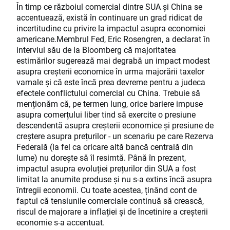
În timp ce războiul comercial dintre SUA și China se
accentuează, există în continuare un grad ridicat de
incertitudine cu privire la impactul asupra economiei
americane.Membrul Fed, Eric Rosengren, a declarat în
interviul său de la Bloomberg că majoritatea
estimărilor sugerează mai degrabă un impact modest
asupra creșterii economice în urma majorării taxelor
vamale și că este încă prea devreme pentru a judeca
efectele conflictului comercial cu China. Trebuie să
menționăm că, pe termen lung, orice bariere impuse
asupra comerțului liber tind să exercite o presiune
descendentă asupra creșterii economice și presiune de
creștere asupra prețurilor - un scenariu pe care Rezerva
Federală (la fel ca oricare altă bancă centrală din
lume) nu dorește să îl resimtă. Până în prezent,
impactul asupra evoluției prețurilor din SUA a fost
limitat la anumite produse și nu s-a extins încă asupra
întregii economii. Cu toate acestea, ținând cont de
faptul că tensiunile comerciale continuă să crească,
riscul de majorare a inflației și de încetinire a creșterii
economie s-a accentuat.