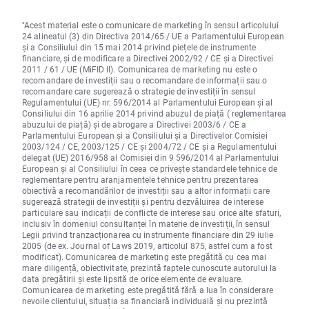
"Acest material este o comunicare de marketing în sensul articolului
24 alineatul (3) din Directiva 2014/65 / UE a Parlamentului European
și a Consiliului din 15 mai 2014 privind piețele de instrumente
financiare, și de modificare a Directivei 2002/92 / CE și a Directivei
2011 / 61 / UE (MiFID II). Comunicarea de marketing nu este o
recomandare de investiții sau o recomandare de informații sau o
recomandare care sugerează o strategie de investiții în sensul
Regulamentului (UE) nr. 596/2014 al Parlamentului European și al
Consiliului din 16 aprilie 2014 privind abuzul de piață ( reglementarea
abuzului de piață) și de abrogare a Directivei 2003/6 / CE a
Parlamentului European și a Consiliului și a Directivelor Comisiei
2003/124 / CE, 2003/125 / CE și 2004/72 / CE și a Regulamentului
delegat (UE) 2016/958 al Comisiei din 9 596/2014 al Parlamentului
European și al Consiliului în ceea ce privește standardele tehnice de
reglementare pentru aranjamentele tehnice pentru prezentarea
obiectivă a recomandărilor de investiții sau a altor informații care
sugerează strategii de investiții și pentru dezvăluirea de interese
particulare sau indicații de conflicte de interese sau orice alte sfaturi,
inclusiv în domeniul consultanței în materie de investiții, în sensul
Legii privind tranzacționarea cu instrumente financiare din 29 iulie
2005 (de ex. Journal of Laws 2019, articolul 875, astfel cum a fost
modificat). Comunicarea de marketing este pregătită cu cea mai
mare diligență, obiectivitate, prezintă faptele cunoscute autorului la
data pregătirii și este lipsită de orice elemente de evaluare.
Comunicarea de marketing este pregătită fără a lua în considerare
nevoile clientului, situația sa financiară individuală și nu prezintă