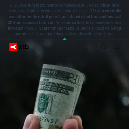
CFD-urile sunt instrumente complexe și au un risc ridicat de a
pierde rapid bani din cauza efectului de levier.
77% din conturile
investitorilor de retail pierd bani atunci când tranzacționează
CFD-uri cu acest furnizor
. Ar trebui să luați în considerare dacă
înțelegeți
modul în care funcționează CFDurile și dacă vă puteți
permite să vă asumați riscul ridicat de a vă pierde banii.