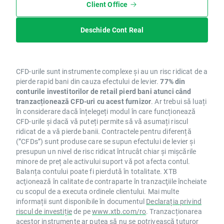
Client Office
Deschide Cont Real
CFD-urile sunt instrumente complexe și au un risc ridicat de a
pierde rapid bani din cauza efectului de levier.
77% din
conturile investitorilor de retail pierd bani atunci când
tranzacționează CFD-uri cu acest furnizor
. Ar trebui să luați
în considerare dacă înțelegeți modul în care funcționează
CFD-urile și dacă vă puteți permite să vă asumați riscul
ridicat de a vă pierde banii. Contractele pentru diferență
(”CFDs”) sunt produse care se supun efectului de levier și
presupun un nivel de risc ridicat întrucât chiar și mișcările
minore de preț ale activului suport vă pot afecta contul.
Balanța contului poate fi pierdută în totalitate. XTB
acţionează în calitate de contraparte în tranzacţiile încheiate
cu scopul de a executa ordinele clientului. Mai multe
informații sunt disponibile în documentul
Declarația privind
riscul de investiție
de pe
www.xtb.com/ro
. Tranzacționarea
acestor instrumente ar putea să nu se potrivească tuturor