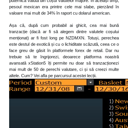
puternică valută din coșul valutelor majore. În același timp, 
pesoul mexican era printre cele mai slabe, pierzând în 
valoare mai mult de 34% în raport cu dolarul american. 
Așa că, după cum probabil ai ghicit, cea mai bună 
tranzacție (dacă ar fi să alegem dintre valutele coșului 
menționat) ar fi fost long pe NZDMXN. Totuși, perechea 
este destul de exotică și cu o lichiditate scăzută, ceea ce o 
face greu de găsit în platformele forex de retail. Dar nu 
trebuie să te îngrijorezi, deoarece platforma noastră 
avansată xStation5 îți permite nu doar să tranzacționezi 
mai mult de 50 de perechi valutare, ci și să creezi multe 
altele. Cum? Vei afla pe parcursul acestei lecții.