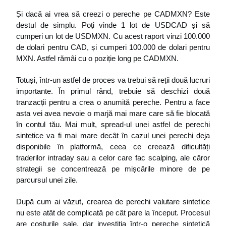
Și dacă ai vrea să creezi o pereche pe CADMXN? Este 
destul de simplu. Poți vinde 1 lot de USDCAD și să 
cumperi un lot de USDMXN. Cu acest raport vinzi 100.000 
de dolari pentru CAD, și cumperi 100.000 de dolari pentru 
MXN. Astfel rămâi cu o poziție long pe CADMXN. 
Totuși, într-un astfel de proces va trebui să reții două lucruri 
importante. În primul rând, trebuie să deschizi două 
tranzacții pentru a crea o anumită pereche. Pentru a face 
asta vei avea nevoie o marjă mai mare care să fie blocată 
în contul tău. Mai mult, spread-ul unei astfel de perechi 
sintetice va fi mai mare decât în cazul unei perechi deja 
disponibile în platformă, ceea ce creează dificultăți 
traderilor intraday sau a celor care fac scalping, ale căror 
strategii se concentrează pe mișcările minore de pe 
parcursul unei zile.
După cum ai văzut, crearea de perechi valutare sintetice 
nu este atât de complicată pe cât pare la început. Procesul 
are costurile sale, dar investiția într-o pereche sintetică 