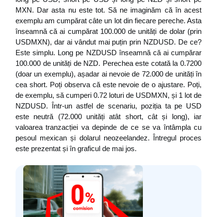
MXN. Dar asta nu este tot. Să ne imaginăm că în acest 
exemplu am cumpărat câte un lot din fiecare pereche. Asta 
înseamnă că ai cumpărat 100.000 de unități de dolar (prin 
USDMXN), dar ai vândut mai puțin prin NZDUSD. De ce? 
Este simplu. Long pe NZDUSD înseamnă că ai cumpărar 
100.000 de unități de NZD. Perechea este cotată la 0.7200 
(doar un exemplu), așadar ai nevoie de 72.000 de unități în 
cea short. Poți observa că este nevoie de o ajustare. Poți, 
de exemplu, să cumperi 0.72 loturi de USDMXN, și 1 lot de 
NZDUSD. Într-un astfel de scenariu, poziția ta pe USD 
este neutră (72.000 unități atât short, cât și long), iar 
valoarea tranzacției va depinde de ce se va întâmpla cu 
pesoul mexican și dolarul neozeelandez. Întregul proces 
este prezentat și în graficul de mai jos.