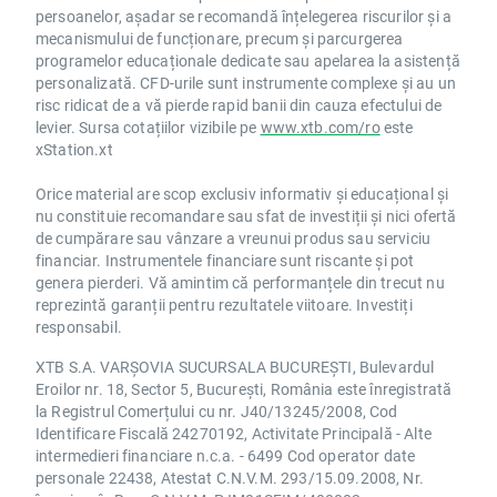
persoanelor, așadar se recomandă înțelegerea riscurilor și a
mecanismului de funcționare, precum și parcurgerea
programelor educaționale dedicate sau apelarea la asistență
personalizată. CFD-urile sunt instrumente complexe și au un
risc ridicat de a vă pierde rapid banii din cauza efectului de
levier. Sursa cotațiilor vizibile pe
www.xtb.com/ro
este
xStation.xt
Orice material are scop exclusiv informativ și educațional și
nu constituie recomandare sau sfat de investiții și nici ofertă
de cumpărare sau vânzare a vreunui produs sau serviciu
financiar. Instrumentele financiare sunt riscante și pot
genera pierderi. Vă amintim că performanțele din trecut nu
reprezintă garanții pentru rezultatele viitoare. Investiți
responsabil.
XTB S.A. VARȘOVIA SUCURSALA BUCUREȘTI, Bulevardul
Eroilor nr. 18, Sector 5, București, România este înregistrată
la Registrul Comerțului cu nr. J40/13245/2008, Cod
Identificare Fiscală 24270192, Activitate Principală - Alte
intermedieri financiare n.c.a. - 6499 Cod operator date
personale 22438, Atestat C.N.V.M. 293/15.09.2008, Nr.