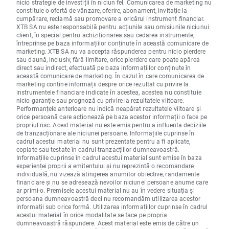
nicio strategie de investiții în niciun fel. Comunicarea de marketing nu
constituie o ofertă de vânzare, oferire, abonament, invitație la
cumpărare, reclamă sau promovare a oricărui instrument financiar.
XTB SA nu este responsabilă pentru acțiunile sau omisiunile niciunui
client, în special pentru achiziționarea sau cedarea instrumente,
întreprinse pe baza informațiilor conținute în această comunicare de
marketing. XTB SA nu va accepta răspunderea pentru nicio pierdere
sau daună, inclusiv, fără limitare, orice pierdere care poate apărea
direct sau indirect, efectuată pe baza informațiilor conținute în
această comunicare de marketing. În cazul în care comunicarea de
marketing conține informații despre orice rezultat cu privire la
instrumentele financiare indicate în acestea, acestea nu constituie
nicio garanție sau prognoză cu privire la rezultatele viitoare.
Performanțele anterioare nu indică neapărat rezultatele viitoare și
orice persoană care acționează pe baza acestor informații o face pe
propriul risc. Acest material nu este emis pentru a influenta deciziile
de tranzacționare ale niciunei persoane. Informațiile cuprinse în
cadrul acestui material nu sunt prezentate pentru a fi aplicate,
copiate sau testate în cadrul tranzacțiilor dumneavoastră.
Informațiile cuprinse în cadrul acestui material sunt emise în baza
experienței proprii a emitentului și nu reprezintă o recomandare
individuală, nu vizează atingerea anumitor obiective, randamente
financiare și nu se adresează nevoilor niciunei persoane anume care
ar primi-o. Premisele acestui material nu au în vedere situația și
persoana dumneavoastră deci nu recomandăm utilizarea acestor
informații sub orice formă. Utilizarea informațiilor cuprinse în cadrul
acestui material în orice modalitate se face pe propria
dumneavoastră răspundere. Acest material este emis de către un