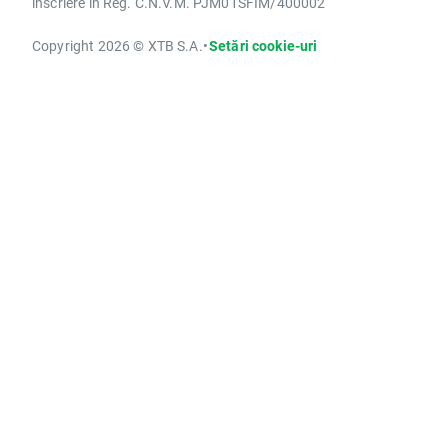
înscriere în Reg. C.N.V.M. PJM01SFIM/400002
Copyright 2026 © XTB S.A.
•
Setări cookie-uri