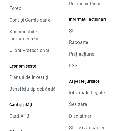
Relații cu Presa
Forex
Informații acționari
Cont și Comisioane
Știri
Specificațiile
instrumentelor
Rapoarte
Client Professional
Preț acțiune
ESG
Economisește
Planuri de Investiții
Aspecte juridice
Beneficiu tip dobândă
Informații Legale
Sesizare
Card și plăți
Card XTB
Disclaimer
Știrile companiei