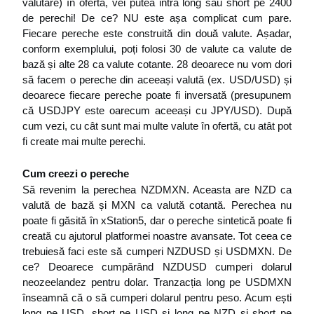
valutare) în ofertă, vei putea intra long sau short pe 2400 
de perechi! De ce? NU este așa complicat cum pare. 
Fiecare pereche este construită din două valute. Așadar, 
conform exemplului, poți folosi 30 de valute ca valute de 
bază și alte 28 ca valute cotante. 28 deoarece nu vom dori 
să facem o pereche din aceeași valută (ex. USD/USD) și 
deoarece fiecare pereche poate fi inversată (presupunem 
că USDJPY este oarecum aceeași cu JPY/USD). După 
cum vezi, cu cât sunt mai multe valute în ofertă, cu atât pot 
fi create mai multe perechi.
Cum creezi o pereche
Să revenim la perechea NZDMXN. Aceasta are NZD ca 
valută de bază și MXN ca valută cotantă. Perechea nu 
poate fi găsită în xStation5, dar o pereche sintetică poate fi 
creată cu ajutorul platformei noastre avansate. Tot ceea ce 
trebuiesă faci este să cumperi NZDUSD și USDMXN. De 
ce? Deoarece cumpărând NZDUSD cumperi dolarul 
neozeelandez pentru dolar. Tranzacția long pe USDMXN 
înseamnă că o să cumperi dolarul pentru peso. Acum ești 
long pe USD, short pe USD și long pe NZD și short pe 