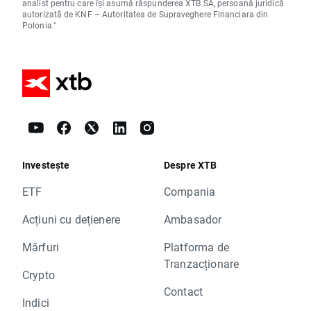
analist pentru care își asumă răspunderea XTB SA, persoană juridică
autorizată de KNF – Autoritatea de Supraveghere Financiara din
Polonia."
Investește
Despre XTB
ETF
Compania
Acțiuni cu dețienere
Ambasador
Mărfuri
Platforma de
Tranzacționare
Crypto
Contact
Indici