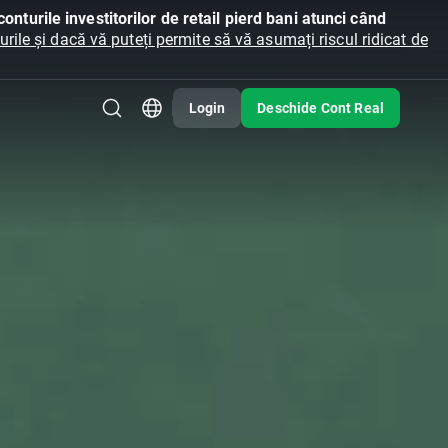
onturile investitorilor de retail pierd bani atunci când
ile și dacă vă puteți permite să vă asumați riscul ridicat de
Login
Deschide Cont Real