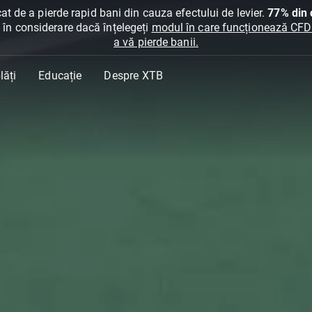
at de a pierde rapid bani din cauza efectului de levier.
77% din c
ți în considerare dacă înțelegeți
modul în care funcționează CFDur
a vă pierde banii.
lăți
Educație
Despre XTB