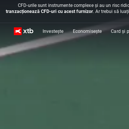
CFD-urile sunt instrumente complexe și au un risc ridic
tranzacționează CFD-uri cu acest furnizor
. Ar trebui să lua
Investește
Economisește
Card și p