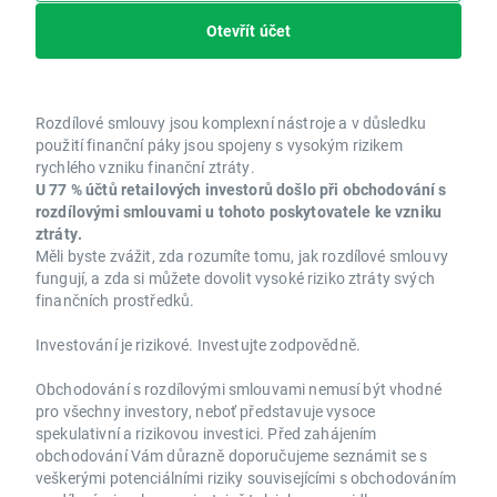
Otevřít účet
Rozdílové smlouvy jsou komplexní nástroje a v důsledku
použití finanční páky jsou spojeny s vysokým rizikem
rychlého vzniku finanční ztráty.
U 77 % účtů retailových investorů došlo při obchodování s
rozdílovými smlouvami u tohoto poskytovatele ke vzniku
ztráty.
Měli byste zvážit, zda rozumíte tomu, jak rozdílové smlouvy
fungují, a zda si můžete dovolit vysoké riziko ztráty svých
finančních prostředků.
Investování je rizikové. Investujte zodpovědně.
Obchodování s rozdílovými smlouvami nemusí být vhodné
pro všechny investory, neboť představuje vysoce
spekulativní a rizikovou investici. Před zahájením
obchodování Vám důrazně doporučujeme seznámit se s
veškerými potenciálními riziky souvisejícími s obchodováním