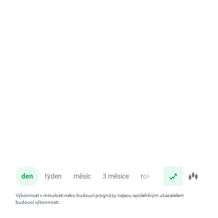
den
týden
měsíc
3 měsíce
rok
Výkonnost v minulosti nebo budoucí prognózy nejsou spolehlivým ukazatelem
budoucí výkonnosti.