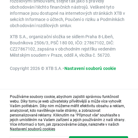
rozdílovými smlouvami, stejně tak jako s pravidly
obchodování těchto finančních nástrojů. Veškeré tyto
informace jsou dostupné na internetových stránkách XTB v
sekcích Informace o účtech, Poučení o riziku a Podmínkách
obchodování rozdílových smluv.
XTB S.A., organizační složka se sídlem Praha 8-Libeň,
Boudníkova 2506/3, PSČ 180 00, IČO: 27867102, DIČ:
CZ27867102, zapsána v obchodním rejstříku vedeném
Městským soudem v Praze, oddíl A, vložka č. 56720.
Copyright 2026 © XTB S.A.
•
Nastavení souborů cookie
Používáme soubory cookie, abychom zajistili správnou funkčnost
webu. Díky tomu je web uživatelsky přívětivější a může více vyhovět
Vašim potřebám. Díky nim můžeme měřit efektivitu obsahu a reklam,
analyzovat, kdo navštěvuje naše stránky, a zobrazovat
personalizované reklamy. Kliknutím na "Přijmout vše“ souhlasíte s
jejich umístěním na Vašem zařízení a jejich používáním z naší strany.
Více informací o tom, jak zpracováváme údaje, naleznete v našich
Nastavení souborů cookies