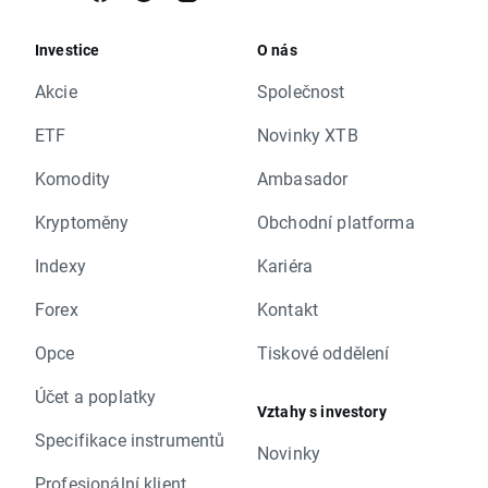
Investice
O nás
Akcie
Společnost
ETF
Novinky XTB
Komodity
Ambasador
Kryptoměny
Obchodní platforma
Indexy
Kariéra
Forex
Kontakt
Opce
Tiskové oddělení
Účet a poplatky
Vztahy s investory
Specifikace instrumentů
Novinky
Profesionální klient