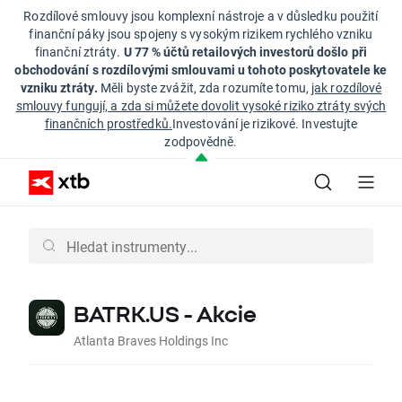
Rozdílové smlouvy jsou komplexní nástroje a v důsledku použití
finanční páky jsou spojeny s vysokým rizikem rychlého vzniku
finanční ztráty.
U 77 % účtů retailových investorů došlo při
obchodování s rozdílovými smlouvami u tohoto poskytovatele ke
vzniku ztráty.
Měli byste zvážit, zda rozumíte tomu,
jak rozdílové
smlouvy fungují, a zda si můžete dovolit vysoké riziko ztráty svých
finančních prostředků.
Investování je rizikové. Investujte
zodpovědně.
BATRK.US - Akcie
Atlanta Braves Holdings Inc