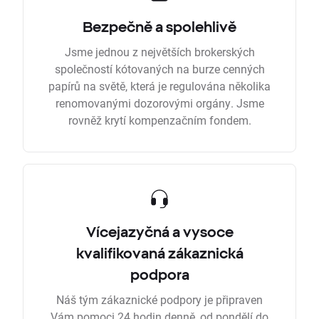
Bezpečně a spolehlivě
Jsme jednou z největších brokerských
společností kótovaných na burze cenných
papírů na světě, která je regulována několika
renomovanými dozorovými orgány. Jsme
rovněž krytí kompenzačním fondem.
Vícejazyčná a vysoce
kvalifikovaná zákaznická
podpora
Náš tým zákaznické podpory je připraven
Vám pomoci 24 hodin denně, od pondělí do