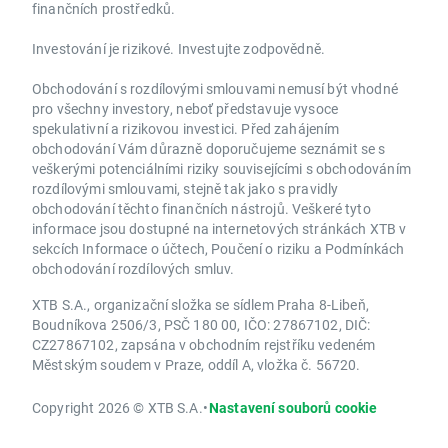
finančních prostředků.
Investování je rizikové. Investujte zodpovědně.
Obchodování s rozdílovými smlouvami nemusí být vhodné
pro všechny investory, neboť představuje vysoce
spekulativní a rizikovou investici. Před zahájením
obchodování Vám důrazně doporučujeme seznámit se s
veškerými potenciálními riziky souvisejícími s obchodováním
rozdílovými smlouvami, stejně tak jako s pravidly
obchodování těchto finančních nástrojů. Veškeré tyto
informace jsou dostupné na internetových stránkách XTB v
sekcích Informace o účtech, Poučení o riziku a Podmínkách
obchodování rozdílových smluv.
XTB S.A., organizační složka se sídlem Praha 8-Libeň,
Boudníkova 2506/3, PSČ 180 00, IČO: 27867102, DIČ:
CZ27867102, zapsána v obchodním rejstříku vedeném
Městským soudem v Praze, oddíl A, vložka č. 56720.
Copyright 2026 © XTB S.A.
•
Nastavení souborů cookie