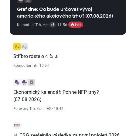
Graf dne: Co bude určovat vývoj
amerického akciového trhu? (07.08.2026)
Hot
Komoditní Trh
,
Vývoj Indexů
· 11:56
,
Ekonomické Reporty
,
Akciový Trh
+3
Stříbro roste o 4 % 🔼
Komoditní Trh
· 10:54
Ekonomický kalendář: Pohne NFP trhy?
(07.08.2026)
Forexový Trh
,
Komoditní Trh
· 10:42
,
Ekonomické Reporty
,
Akciový Trh
+3
📊 CSG zveřejnilo výsledky za první pololetí 2026