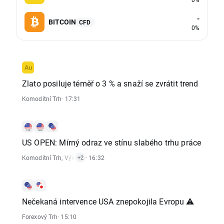
-
BITCOIN
CFD
0%
Zlato posiluje téměř o 3 % a snaží se zvrátit trend
Komoditní Trh
· 17:31
US OPEN: Mírný odraz ve stínu slabého trhu práce
Komoditní Trh
,
Vývoj Indexů
· 16:32
,
Akciový Trh
+2
Nečekaná intervence USA znepokojila Evropu ⚠️
Forexový Trh
· 15:10