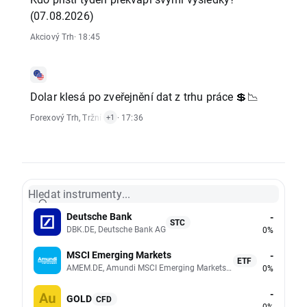
(07.08.2026)
Akciový Trh
· 18:45
Dolar klesá po zveřejnění dat z trhu práce 💲📉
Forexový Trh
,
Tržní Upozornění
· 17:36
+1
Hledat instrumenty...
Deutsche Bank
-
STC
DBK.DE, Deutsche Bank AG
0%
MSCI Emerging Markets
-
ETF
AMEM.DE, Amundi MSCI Emerging Markets UCITS (Acc EUR)
0%
-
GOLD
CFD
0%