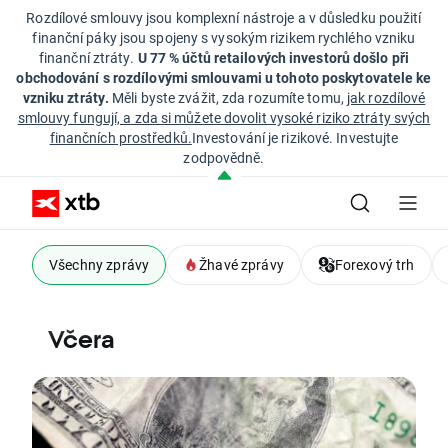
Rozdílové smlouvy jsou komplexní nástroje a v důsledku použití
finanční páky jsou spojeny s vysokým rizikem rychlého vzniku
finanční ztráty.
U 77 % účtů retailových investorů došlo při
obchodování s rozdílovými smlouvami u tohoto poskytovatele ke
vzniku ztráty.
Měli byste zvážit, zda rozumíte tomu,
jak rozdílové
smlouvy fungují, a zda si můžete dovolit vysoké riziko ztráty svých
finančních prostředků.
Investování je rizikové. Investujte
zodpovědně.
Všechny zprávy
Žhavé zprávy
Forexový trh
Včera