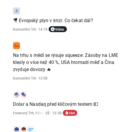
🎥 Evropský plyn v krizi: Co čekat dál?
Video
Komoditní Trh
· 14:19
Na trhu s mědí se rýsuje squeeze: Zásoby na LME
klesly o více než 40 %, USA hromadí měď a Čína
zvyšuje dovozy 🔥
Komoditní Trh
· 13:58
Dolar a Nasdaq před klíčovým testem 💵
Hot
Forexový Trh
,
Vývoj Indexů
· 13:38
,
Akciový Trh
+2