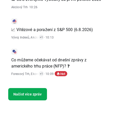
Akciový Trh
· 10:26
📈 Vítězové a poražení z S&P 500 (6.8.2026)
Vývoj Indexů
,
Akciový Trh
· 10:13
+1
Co můžeme očekávat od dnešní zprávy z
amerického trhu práce (NFP)? ❓
Hot
Forexový Trh
,
Ekonomické Reporty
· 10:09
+1
Načíst více zpráv