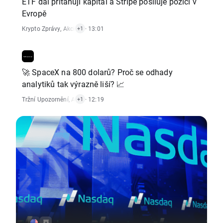
ETF dál přitahují kapitál a Stripe posiluje pozici v
Evropě
Krypto Zprávy
,
Akciový Trh
· 13:01
+1
🚀 SpaceX na 800 dolarů? Proč se odhady
analytiků tak výrazně liší? 📈
Tržní Upozornění
,
Akciový Trh
· 12:19
+1