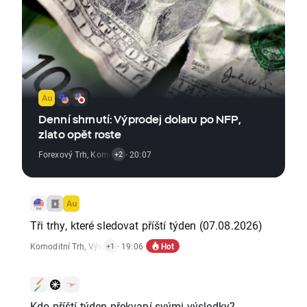
Denní shrnutí: Výprodej dolaru po NFP,
zlato opět roste
Forexový Trh
,
Komoditní Trh
· 20:07
,
Vývoj Indexů
+2
Tři trhy, které sledovat příští týden (07.08.2026)
Hot
Komoditní Trh
,
Vývoj Indexů
· 19:06
+1
Kdo příští týden překvapí svými výsledky?