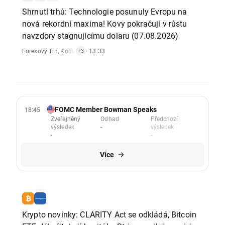
Shrnutí trhů: Technologie posunuly Evropu na
nová rekordní maxima! Kovy pokračují v růstu
navzdory stagnujícímu dolaru (07.08.2026)
Forexový Trh
,
Komoditní Trh
· 13:33
,
Vývoj Indexů
,
Akciový Trh
+3
FOMC Member Bowman Speaks
18:45
Zveřejněný
Odhad
Předchozí
výsledek
-
výsledek
-
-
Více
Krypto novinky: CLARITY Act se odkládá, Bitcoin