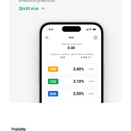
investiční příležitost
Zjistit více
Úrok
Připsáno tento měsíc
0.00
K vyplacení z předch. měsíce
Volné prostředky
0.00
4 543.12
3,40%
USD
ročně
3,10%
CZK
ročně
2,50%
EUR
ročně
Poplatky