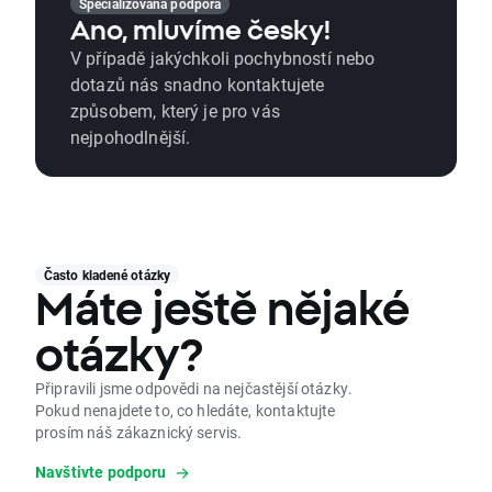
Specializovaná podpora
Ano, mluvíme česky!
V případě jakýchkoli pochybností nebo
dotazů nás snadno kontaktujete
způsobem, který je pro vás
nejpohodlnější.
Často kladené otázky
Máte ještě nějaké
otázky?
Připravili jsme odpovědi na nejčastější otázky.
Pokud nenajdete to, co hledáte, kontaktujte
prosím náš zákaznický servis.
Navštivte podporu