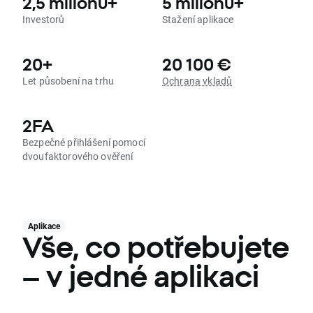
2,5 milionu+
5 milionů+
Investorů
Stažení aplikace
20+
20 100 €
Let působení na trhu
Ochrana vkladů
2FA
Bezpečné přihlášení pomocí
dvoufaktorového ověření
Aplikace
Vše, co potřebujete
– v jedné aplikaci