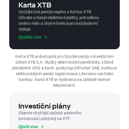
Karta XTB
Využijte své peníze naplno s Kartou XTB.
Užívejte si bezproblémové platby, pohodlnou
směnu měn a chytré funkce pro každodenní
výdaje.
Zjistěte více
Karta XTB je dostupná pro fyzické osoby s investičním
účtem XTB S.A. Služby elektronické peněženky, včetně
platebních účtů a karet, poskytuje DiPocket UAB, instituce
elektronických peněz registrovaná Litevskou centrální
bankou. Karta XTB je vydávána na základě licence
Mastercard.
Investiční plány
Objevte chytřejší způsob pasivního
investování založený na ETF
Zjistit více