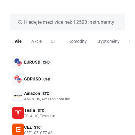
Hledejte mezi více než 12500 instrumenty
Vše
Akcie
ETF
Komodity
Kryptoměny
In
EURUSD
CFD
GBPUSD
CFD
Amazon
STC
AMZN.US, Amazon.com Inc
Tesla
STC
TSLA.US, Tesla Inc
CEZ
STC
CEZ1.CZ, CEZ AS