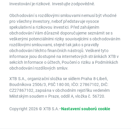
Investování je rizikové. Investujte zodpovědně.
Obchodování s rozdílovými smlouvami nemusí být vhodné
pro všechny investory, neboť představuje vysoce
spekulativní a rizikovou investici. Před zahájením
obchodování Vám důrazně doporučujeme seznámit se s
veškerými potenciálními riziky souvisejícími s obchodováním
rozdílovými smlouvami, stejně tak jako s pravidly
obchodování těchto finančních nástrojů. Veškeré tyto
informace jsou dostupné na internetových stránkách XTB v
sekcích Informace o účtech, Poučení o riziku a Podmínkách
obchodování rozdílových smluv.
XTB S.A., organizační složka se sídlem Praha 8-Libeň,
Boudníkova 2506/3, PSČ 180 00, IČO: 27867102, DIČ:
CZ27867102, zapsána v obchodním rejstříku vedeném
Městským soudem v Praze, oddíl A, vložka č. 56720.
Copyright 2026 © XTB S.A.
•
Nastavení souborů cookie