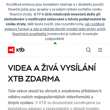
Rozdílové smlouvy jsou komplexní nástroje a v důsledku použití
finanční páky jsou spojeny s vysokým rizikem rychlého vzniku
finanční ztráty.
U 77 % účtů retailových investorů došlo při
obchodování s rozdílovými smlouvami u tohoto poskytovatele ke
vzniku ztráty.
Měli byste zvážit, zda rozumíte tomu,
jak rozdílové
smlouvy fungují, a zda si můžete dovolit vysoké riziko ztráty svých
finančních prostředků.
Investování je rizikové. Investujte
zodpovědně.
VIDEA A ŽIVÁ VYSÍLÁNÍ
XTB ZDARMA
Tato sekce slouží ke shrnutí a snadnému přihlášení k
odběru našich nejpopulárnějších videoformátů a
živých vysílání.
V XTB se dlouhodobě zaměřujeme na
bezplatnou edukaci a zpravodajství v oblasti investic,