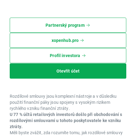
Partnerský program
xopenhub.pro
Profil investora
Otevřít účet
Rozdílové smlouvy jsou komplexní nástroje a v důsledku
použití finanční páky jsou spojeny s vysokým rizikem
rychlého vzniku finanční ztráty.
U 77 % účtů retailových investorů došlo při obchodování s
rozdílovými smlouvami u tohoto poskytovatele ke vzniku
ztráty.
Měli byste zvážit, zda rozumíte tomu, jak rozdílové smlouvy