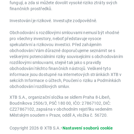
fungují, a zda si můžete dovolit vysoké riziko ztráty svých
finančních prostředků.
Investování je rizikové. Investujte zodpovědně.
Obchodování s rozdílovými smlouvami nemusí být vhodné
pro všechny investory, neboť představuje vysoce
spekulativní a rizikovou investici. Před zahájením
obchodování Vám důrazně doporučujeme seznámit se s
veškerými potenciálními riziky souvisejícími s obchodováním
rozdílovými smlouvami, stejně tak jako s pravidly
obchodování těchto finančních nástrojů. Veškeré tyto
informace jsou dostupné na internetových stránkách XTB v
sekcích Informace o účtech, Poučení o riziku a Podmínkách
obchodování rozdílových smluv.
XTB S.A., organizační složka se sídlem Praha 8-Libeň,
Boudníkova 2506/3, PSČ 180 00, IČO: 27867102, DIČ:
CZ27867102, zapsána v obchodním rejstříku vedeném
Městským soudem v Praze, oddíl A, vložka č. 56720.
Copyright 2026 © XTB S.A.
•
Nastavení souborů cookie