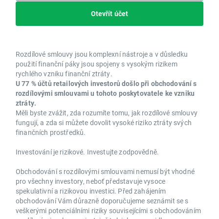
Otevřít účet
Rozdílové smlouvy jsou komplexní nástroje a v důsledku
použití finanční páky jsou spojeny s vysokým rizikem
rychlého vzniku finanční ztráty.
U 77 % účtů retailových investorů došlo při obchodování s
rozdílovými smlouvami u tohoto poskytovatele ke vzniku
ztráty.
Měli byste zvážit, zda rozumíte tomu, jak rozdílové smlouvy
fungují, a zda si můžete dovolit vysoké riziko ztráty svých
finančních prostředků.
Investování je rizikové. Investujte zodpovědně.
Obchodování s rozdílovými smlouvami nemusí být vhodné
pro všechny investory, neboť představuje vysoce
spekulativní a rizikovou investici. Před zahájením
obchodování Vám důrazně doporučujeme seznámit se s
veškerými potenciálními riziky souvisejícími s obchodováním