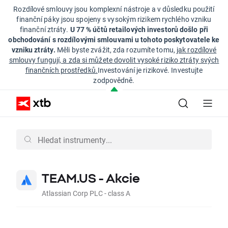
Rozdílové smlouvy jsou komplexní nástroje a v důsledku použití
finanční páky jsou spojeny s vysokým rizikem rychlého vzniku
finanční ztráty.
U 77 % účtů retailových investorů došlo při
obchodování s rozdílovými smlouvami u tohoto poskytovatele ke
vzniku ztráty.
Měli byste zvážit, zda rozumíte tomu,
jak rozdílové
smlouvy fungují, a zda si můžete dovolit vysoké riziko ztráty svých
finančních prostředků.
Investování je rizikové. Investujte
zodpovědně.
TEAM.US - Akcie
Atlassian Corp PLC - class A