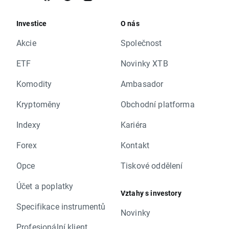
Investice
O nás
Akcie
Společnost
ETF
Novinky XTB
Komodity
Ambasador
Kryptoměny
Obchodní platforma
Indexy
Kariéra
Forex
Kontakt
Opce
Tiskové oddělení
Účet a poplatky
Vztahy s investory
Specifikace instrumentů
Novinky
Profesionální klient