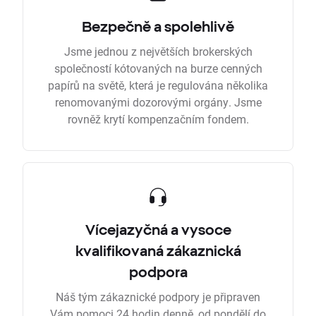
Bezpečně a spolehlivě
Jsme jednou z největších brokerských
společností kótovaných na burze cenných
papírů na světě, která je regulována několika
renomovanými dozorovými orgány. Jsme
rovněž krytí kompenzačním fondem.
Vícejazyčná a vysoce
kvalifikovaná zákaznická
podpora
Náš tým zákaznické podpory je připraven
Vám pomoci 24 hodin denně, od pondělí do