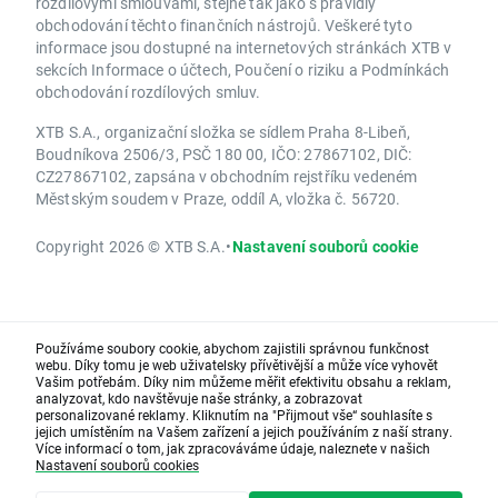
rozdílovými smlouvami, stejně tak jako s pravidly
obchodování těchto finančních nástrojů. Veškeré tyto
informace jsou dostupné na internetových stránkách XTB v
sekcích Informace o účtech, Poučení o riziku a Podmínkách
obchodování rozdílových smluv.
XTB S.A., organizační složka se sídlem Praha 8-Libeň,
Boudníkova 2506/3, PSČ 180 00, IČO: 27867102, DIČ:
CZ27867102, zapsána v obchodním rejstříku vedeném
Městským soudem v Praze, oddíl A, vložka č. 56720.
Copyright 2026 © XTB S.A.
•
Nastavení souborů cookie
Používáme soubory cookie, abychom zajistili správnou funkčnost
webu. Díky tomu je web uživatelsky přívětivější a může více vyhovět
Vašim potřebám. Díky nim můžeme měřit efektivitu obsahu a reklam,
analyzovat, kdo navštěvuje naše stránky, a zobrazovat
personalizované reklamy. Kliknutím na "Přijmout vše“ souhlasíte s
jejich umístěním na Vašem zařízení a jejich používáním z naší strany.
Více informací o tom, jak zpracováváme údaje, naleznete v našich
Nastavení souborů cookies