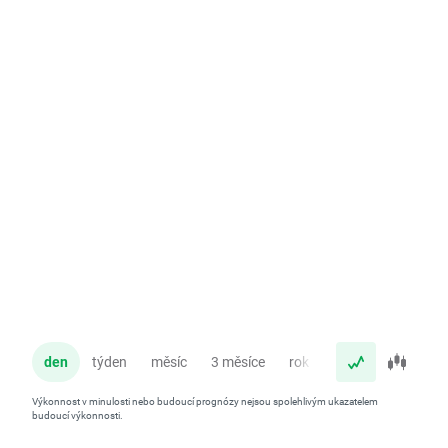
den
týden
měsíc
3 měsíce
rok
Výkonnost v minulosti nebo budoucí prognózy nejsou spolehlivým ukazatelem
budoucí výkonnosti.